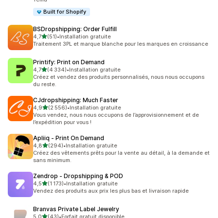
Built for Shopify
BSDropshipping: Order Fulfill
étoile(s) sur 5
4,7
(51)
•
Installation gratuite
51 avis au total
Traitement 3PL et marque blanche pour les marques en croissance
Printify: Print on Demand
étoile(s) sur 5
4,7
(4 334)
•
Installation gratuite
4334 avis au total
Créez et vendez des produits personnalisés, nous nous occupons
du reste.
CJdropshipping: Much Faster
étoile(s) sur 5
4,9
(2 556)
•
Installation gratuite
2556 avis au total
Vous vendez, nous nous occupons de l’approvisionnement et de
l’expédition pour vous !
Apliiq ‑ Print On Demand
étoile(s) sur 5
4,8
(294)
•
Installation gratuite
294 avis au total
Créez des vêtements prêts pour la vente au détail, à la demande et
sans minimum.
Zendrop ‑ Dropshipping & POD
étoile(s) sur 5
4,5
(1 173)
•
Installation gratuite
1173 avis au total
Vendez des produits aux prix les plus bas et livraison rapide
Branvas Private Label Jewelry
étoile(s) sur 5
5,0
(43)
•
Forfait gratuit disponible