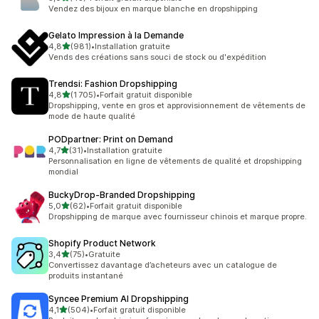
43 avis au total
Vendez des bijoux en marque blanche en dropshipping
Gelato Impression à la Demande
étoile(s) sur 5
4,8
(981)
•
Installation gratuite
981 avis au total
Vends des créations sans souci de stock ou d'expédition
Trendsi: Fashion Dropshipping
étoile(s) sur 5
4,8
(1 705)
•
Forfait gratuit disponible
1705 avis au total
Dropshipping, vente en gros et approvisionnement de vêtements de
mode de haute qualité
PODpartner: Print on Demand
étoile(s) sur 5
4,7
(31)
•
Installation gratuite
31 avis au total
Personnalisation en ligne de vêtements de qualité et dropshipping
mondial
BuckyDrop‑Branded Dropshipping
étoile(s) sur 5
5,0
(62)
•
Forfait gratuit disponible
62 avis au total
Dropshipping de marque avec fournisseur chinois et marque propre.
Shopify Product Network
étoile(s) sur 5
3,4
(75)
•
Gratuite
75 avis au total
Convertissez davantage d’acheteurs avec un catalogue de
produits instantané
Syncee Premium AI Dropshipping
étoile(s) sur 5
4,1
(504)
•
Forfait gratuit disponible
504 avis au total