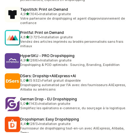
Tapstitch: Print on Demand
étoile(s) sur 5
4,9
(104)
•
Installation gratuite
104 avis au total
Votre partenaire de dropshipping et agent d’approvisionnement de
confiance
Printful: Print on Demand
étoile(s) sur 5
4,8
(3 721)
•
Installation gratuite
3721 avis au total
Vendez des articles imprimés ou brodés personnalisés sans frais
initiaux
HyperSKU ‑ PRO Dropshipping
étoile(s) sur 5
4,9
(268)
•
Installation gratuite
268 avis au total
Dropshipping & POD optimisés : Sourcing, Branding, Expédition
DSers: Dropship+AliExpress+AI
étoile(s) sur 5
5,0
(5 932)
•
Forfait gratuit disponible
5932 avis au total
Dropshipping automatisé par l’IA avec des fournisseurs AliExpress,
Alibaba ou américains
German Drop ‑ EU Dropshipping
étoile(s) sur 5
5,0
(143)
•
Installation gratuite
143 avis au total
Simplifiez les opérations e-commerce, du sourçage à la logistique.
Dropshipman: Easy Dropshipping
étoile(s) sur 5
4,4
(281)
•
Installation gratuite
281 avis au total
Fournisseur de dropshipping tout-en-un avec AliExpress, Alibaba,
Temu