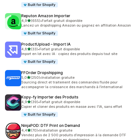
Built for Shopify
Reputon Amazon Importer
étoile(s) sur 5
4,9
(655)
•
Forfait gratuit disponible
655 avis au total
Lancez un dropshipping Amazon ou gagnez en affiliation Amazon
Built for Shopify
ProductUpload – Import IA
étoile(s) sur 5
4,8
(33)
•
Forfait gratuit disponible
33 avis au total
Import en lot avec IA : copiez des produits depuis tout site
Built for Shopify
FFOrder Dropshipping
étoile(s) sur 5
5,0
(250)
•
Installation gratuite
250 avis au total
Sourcing direct et traitement des commandes fluide pour
accompagner la croissance des marchands à l’international
Kopy‑fy Importer des Produits
étoile(s) sur 5
4,9
(39)
•
Forfait gratuit disponible
39 avis au total
Copier et cloner des produits en masse avec l'IA, sans effort
Built for Shopify
NinjaPOD: DTF Print on Demand
étoile(s) sur 5
4,4
(70)
•
Installation gratuite
70 avis au total
Vendez plus de 2 500 produits d’impression à la demande DTF
personnalisés, expédiés en dropshipping