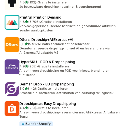
van 5 sterren
4,8
(102)
•
Gratis te installeren
102 recensies in totaal
Je betrouwbare dropshippingpartner & sourcingagent
Printful: Print on Demand
van 5 sterren
4,8
(3.706)
•
Gratis te installeren
3706 recensies in totaal
Verkoop gepersonaliseerde bedrukte en geborduurde artikelen
zonder aanloopkosten
DSers: Dropship+AliExpress+AI
van 5 sterren
5,0
(5.912)
•
Gratis abonnement beschikbaar
5912 recensies in totaal
Geautomatiseerde dropshipping met AI en leveranciers via
AliExpress/Alibaba/de VS
HyperSKU – POD & Dropshipping
van 5 sterren
4,9
(267)
•
Gratis te installeren
267 recensies in totaal
Alles-in-één dropshipping en POD voor inkoop, branding en
fulfillment
German Drop ‑ EU Dropshipping
van 5 sterren
5,0
(142)
•
Gratis te installeren
142 recensies in totaal
Stroomlijn e-commerce-activiteiten van sourcing tot logistiek.
Dropshipman: Easy Dropshipping
van 5 sterren
4,4
(281)
•
Gratis te installeren
281 recensies in totaal
Alles-in-één dropshipping-leverancier met AliExpress, Alibaba en
Temu
Built for Shopify