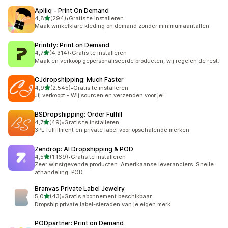
Apliiq ‑ Print On Demand
van 5 sterren
4,8
(294)
•
Gratis te installeren
294 recensies in totaal
Maak winkelklare kleding on demand zonder minimumaantallen
Printify: Print on Demand
van 5 sterren
4,7
(4.314)
•
Gratis te installeren
4314 recensies in totaal
Maak en verkoop gepersonaliseerde producten, wij regelen de rest.
CJdropshipping: Much Faster
van 5 sterren
4,9
(2.545)
•
Gratis te installeren
2545 recensies in totaal
Jij verkoopt - Wij sourcen en verzenden voor je!
BSDropshipping: Order Fulfill
van 5 sterren
4,7
(49)
•
Gratis te installeren
49 recensies in totaal
3PL-fulfillment en private label voor opschalende merken
Zendrop: AI Dropshipping & POD
van 5 sterren
4,5
(1.169)
•
Gratis te installeren
1169 recensies in totaal
Zeer winstgevende producten. Amerikaanse leveranciers. Snelle
afhandeling. POD.
Branvas Private Label Jewelry
van 5 sterren
5,0
(43)
•
Gratis abonnement beschikbaar
43 recensies in totaal
Dropship private label-sieraden van je eigen merk
PODpartner: Print on Demand