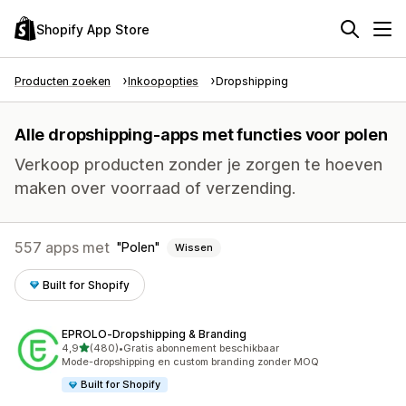
Shopify App Store
Producten zoeken
Inkoopopties
Dropshipping
Alle dropshipping-apps met functies voor polen
Verkoop producten zonder je zorgen te hoeven
maken over voorraad of verzending.
557 apps met
Polen
Wissen
Built for Shopify
EPROLO‑Dropshipping & Branding
van 5 sterren
4,9
(480)
•
Gratis abonnement beschikbaar
480 recensies in totaal
Mode-dropshipping en custom branding zonder MOQ
Built for Shopify