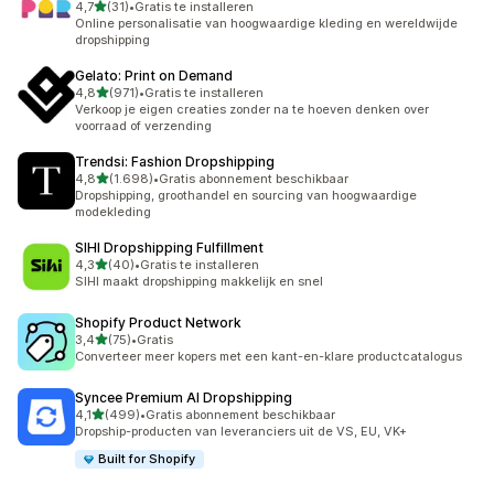
van 5 sterren
4,7
(31)
•
Gratis te installeren
31 recensies in totaal
Online personalisatie van hoogwaardige kleding en wereldwijde
dropshipping
Gelato: Print on Demand
van 5 sterren
4,8
(971)
•
Gratis te installeren
971 recensies in totaal
Verkoop je eigen creaties zonder na te hoeven denken over
voorraad of verzending
Trendsi: Fashion Dropshipping
van 5 sterren
4,8
(1.698)
•
Gratis abonnement beschikbaar
1698 recensies in totaal
Dropshipping, groothandel en sourcing van hoogwaardige
modekleding
SIHI Dropshipping Fulfillment
van 5 sterren
4,3
(40)
•
Gratis te installeren
40 recensies in totaal
SIHI maakt dropshipping makkelijk en snel
Shopify Product Network
van 5 sterren
3,4
(75)
•
Gratis
75 recensies in totaal
Converteer meer kopers met een kant-en-klare productcatalogus
Syncee Premium AI Dropshipping
van 5 sterren
4,1
(499)
•
Gratis abonnement beschikbaar
499 recensies in totaal
Dropship-producten van leveranciers uit de VS, EU, VK+
Built for Shopify