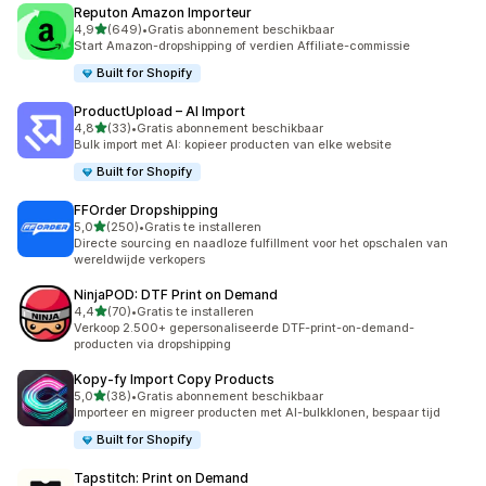
Reputon Amazon Importeur
van 5 sterren
4,9
(649)
•
Gratis abonnement beschikbaar
649 recensies in totaal
Start Amazon-dropshipping of verdien Affiliate-commissie
Built for Shopify
ProductUpload – AI Import
van 5 sterren
4,8
(33)
•
Gratis abonnement beschikbaar
33 recensies in totaal
Bulk import met AI: kopieer producten van elke website
Built for Shopify
FFOrder Dropshipping
van 5 sterren
5,0
(250)
•
Gratis te installeren
250 recensies in totaal
Directe sourcing en naadloze fulfillment voor het opschalen van
wereldwijde verkopers
NinjaPOD: DTF Print on Demand
van 5 sterren
4,4
(70)
•
Gratis te installeren
70 recensies in totaal
Verkoop 2.500+ gepersonaliseerde DTF-print-on-demand-
producten via dropshipping
Kopy‑fy Import Copy Products
van 5 sterren
5,0
(38)
•
Gratis abonnement beschikbaar
38 recensies in totaal
Importeer en migreer producten met AI-bulkklonen, bespaar tijd
Built for Shopify
Tapstitch: Print on Demand