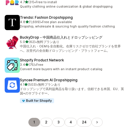
5つ星中
4.7
(31)
•
Free to install
合計レビュー数：31件
Quality clothing online customization & global dropshipping
Trendsi: Fashion Dropshipping
5つ星中
4.8
(1,699)
•
Free plan available
合計レビュー数：1699件
Dropship, wholesale & sourcing high quality fashion clothing
BuckyDrop ‑ 中国商品仕入れとドロップシッピング
5つ星中
5.0
(62)
•
無料プランあり
合計レビュー数：62件
中国仕入れ・OEMを全自動化。在庫リスクゼロで自社ブランドを世界
へ。次世代の全自動ドロップシッピング・プラットフォーム。
Shopify Product Network
5つ星中
3.4
(75)
•
Free
合計レビュー数：75件
Convert more buyers with an instant product catalog
Syncee Premium AI Dropshipping
5つ星中
4.1
(503)
•
無料プランあり
合計レビュー数：503件
ドロップシップで高利益商品を取り扱います。信頼できる米国、EU、英
国+のサプライヤー。
Built for Shopify
1
2
3
4
24