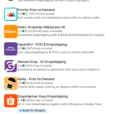
Your Reliable Dropshipping Partner & Sourcing Agent
Printful: Print on Demand
5つ星中
4.8
(3,710)
•
Free to install
合計レビュー数：3710件
Sell custom print and embroidery items with no upfront costs
DSers: Dropship+AliExpress+AI
5つ星中
5.0
(5,923)
•
Free plan available
合計レビュー数：5923件
Automated dropshipping with AI&AliExpress/Alibaba/US supplier
HyperSKU – POD & Dropshipping
5つ星中
4.9
(267)
•
Free to install
合計レビュー数：267件
One-stop dropshipping & POD to source, brand and fulfill
German Drop ‑ EU Dropshipping
5つ星中
5.0
(143)
•
Free to install
合計レビュー数：143件
Streamline eCommerce operations from sourcing to logistics.
Apliiq ‑ Print On Demand
5つ星中
4.8
(294)
•
Free to install
合計レビュー数：294件
Create retail ready clothing on demand with no minimums
Dropshipman: Easy Dropshipping
5つ星中
4.4
(280)
•
Free to install
合計レビュー数：280件
All-in-one dropshipping supplier with AliExpress, Alibaba,Temu
Built for Shopify