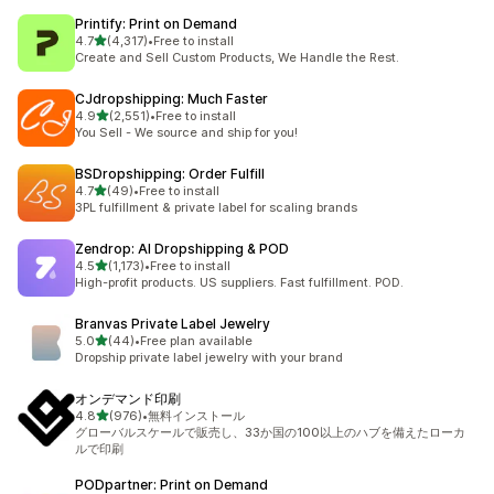
Printify: Print on Demand
5つ星中
4.7
(4,317)
•
Free to install
合計レビュー数：4317件
Create and Sell Custom Products, We Handle the Rest.
CJdropshipping: Much Faster
5つ星中
4.9
(2,551)
•
Free to install
合計レビュー数：2551件
You Sell - We source and ship for you!
BSDropshipping: Order Fulfill
5つ星中
4.7
(49)
•
Free to install
合計レビュー数：49件
3PL fulfillment & private label for scaling brands
Zendrop: AI Dropshipping & POD
5つ星中
4.5
(1,173)
•
Free to install
合計レビュー数：1173件
High-profit products. US suppliers. Fast fulfillment. POD.
Branvas Private Label Jewelry
5つ星中
5.0
(44)
•
Free plan available
合計レビュー数：44件
Dropship private label jewelry with your brand
オンデマンド印刷
5つ星中
4.8
(976)
•
無料インストール
合計レビュー数：976件
グローバルスケールで販売し、33か国の100以上のハブを備えたローカ
ルで印刷
PODpartner: Print on Demand