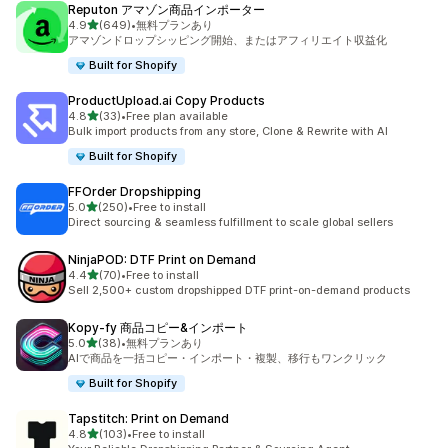
Reputon アマゾン商品インポーター
5つ星中
4.9
(649)
•
無料プランあり
合計レビュー数：649件
アマゾンドロップシッピング開始、またはアフィリエイト収益化
Built for Shopify
ProductUpload.ai Copy Products
5つ星中
4.8
(33)
•
Free plan available
合計レビュー数：33件
Bulk import products from any store, Clone & Rewrite with AI
Built for Shopify
FFOrder Dropshipping
5つ星中
5.0
(250)
•
Free to install
合計レビュー数：250件
Direct sourcing & seamless fulfillment to scale global sellers
NinjaPOD: DTF Print on Demand
5つ星中
4.4
(70)
•
Free to install
合計レビュー数：70件
Sell 2,500+ custom dropshipped DTF print-on-demand products
Kopy‑fy 商品コピー&インポート
5つ星中
5.0
(38)
•
無料プランあり
合計レビュー数：38件
AIで商品を一括コピー・インポート・複製、移行もワンクリック
Built for Shopify
Tapstitch: Print on Demand
5つ星中
4.8
(103)
•
Free to install
合計レビュー数：103件