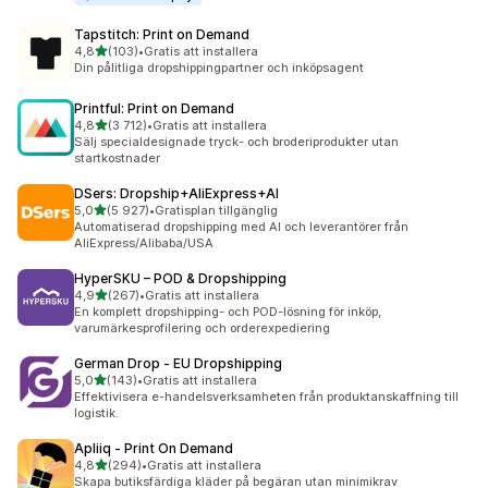
Tapstitch: Print on Demand
av 5 stjärnor
4,8
(103)
•
Gratis att installera
103 recensioner totalt
Din pålitliga dropshippingpartner och inköpsagent
Printful: Print on Demand
av 5 stjärnor
4,8
(3 712)
•
Gratis att installera
3712 recensioner totalt
Sälj specialdesignade tryck- och broderiprodukter utan
startkostnader
DSers: Dropship+AliExpress+AI
av 5 stjärnor
5,0
(5 927)
•
Gratisplan tillgänglig
5927 recensioner totalt
Automatiserad dropshipping med AI och leverantörer från
AliExpress/Alibaba/USA
HyperSKU – POD & Dropshipping
av 5 stjärnor
4,9
(267)
•
Gratis att installera
267 recensioner totalt
En komplett dropshipping- och POD-lösning för inköp,
varumärkesprofilering och orderexpediering
German Drop ‑ EU Dropshipping
av 5 stjärnor
5,0
(143)
•
Gratis att installera
143 recensioner totalt
Effektivisera e-handelsverksamheten från produktanskaffning till
logistik.
Apliiq ‑ Print On Demand
av 5 stjärnor
4,8
(294)
•
Gratis att installera
294 recensioner totalt
Skapa butiksfärdiga kläder på begäran utan minimikrav