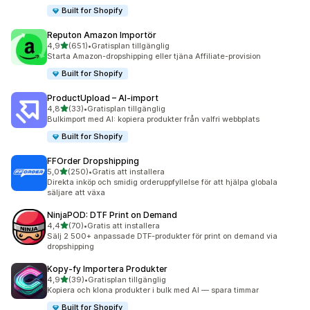
Built for Shopify
Reputon Amazon Importör
av 5 stjärnor
4,9
(651)
•
Gratisplan tillgänglig
651 recensioner totalt
Starta Amazon-dropshipping eller tjäna Affiliate-provision
Built for Shopify
ProductUpload – AI‑import
av 5 stjärnor
4,8
(33)
•
Gratisplan tillgänglig
33 recensioner totalt
Bulkimport med AI: kopiera produkter från valfri webbplats
Built for Shopify
FFOrder Dropshipping
av 5 stjärnor
5,0
(250)
•
Gratis att installera
250 recensioner totalt
Direkta inköp och smidig orderuppfyllelse för att hjälpa globala
säljare att växa
NinjaPOD: DTF Print on Demand
av 5 stjärnor
4,4
(70)
•
Gratis att installera
70 recensioner totalt
Sälj 2 500+ anpassade DTF-produkter för print on demand via
dropshipping
Kopy‑fy Importera Produkter
av 5 stjärnor
4,9
(39)
•
Gratisplan tillgänglig
39 recensioner totalt
Kopiera och klona produkter i bulk med AI — spara timmar
Built for Shopify