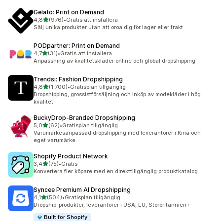
Gelato: Print on Demand
av 5 stjärnor
4,8
(976)
•
Gratis att installera
976 recensioner totalt
Sälj unika produkter utan att oroa dig för lager eller frakt
PODpartner: Print on Demand
av 5 stjärnor
4,7
(31)
•
Gratis att installera
31 recensioner totalt
Anpassning av kvalitetskläder online och global dropshipping
Trendsi: Fashion Dropshipping
av 5 stjärnor
4,8
(1 700)
•
Gratisplan tillgänglig
1700 recensioner totalt
Dropshipping, grossistförsäljning och inköp av modekläder i hög
kvalitet
BuckyDrop‑Branded Dropshipping
av 5 stjärnor
5,0
(62)
•
Gratisplan tillgänglig
62 recensioner totalt
Varumärkesanpassad dropshipping med leverantörer i Kina och
eget varumärke.
Shopify Product Network
av 5 stjärnor
3,4
(75)
•
Gratis
75 recensioner totalt
Konvertera fler köpare med en direkttillgänglig produktkatalog
Syncee Premium AI Dropshipping
av 5 stjärnor
4,1
(504)
•
Gratisplan tillgänglig
504 recensioner totalt
Dropship-produkter, leverantörer i USA, EU, Storbritannien+
Built for Shopify