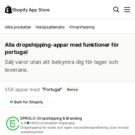
Shopify App Store
Hitta produkter
Inköpsalternativ
Dropshipping
Alla dropshipping-appar med funktioner för
portugal
Sälj varor utan att bekymra dig för lager och
leverans.
556 appar med
Portugal
Rensa
Built for Shopify
EPROLO‑Dropshipping & Branding
av 5 stjärnor
4,9
(482)
•
Gratisplan tillgänglig
482 recensioner totalt
Dropshipping för mode och egen varumärkesprofilering utan minsta
orderkvantitet