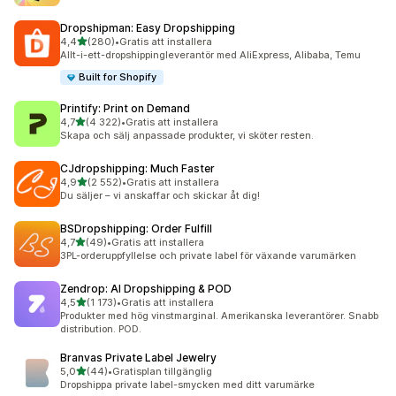
Dropshipman: Easy Dropshipping
av 5 stjärnor
4,4
(280)
•
Gratis att installera
280 recensioner totalt
Allt-i-ett-dropshippingleverantör med AliExpress, Alibaba, Temu
Built for Shopify
Printify: Print on Demand
av 5 stjärnor
4,7
(4 322)
•
Gratis att installera
4322 recensioner totalt
Skapa och sälj anpassade produkter, vi sköter resten.
CJdropshipping: Much Faster
av 5 stjärnor
4,9
(2 552)
•
Gratis att installera
2552 recensioner totalt
Du säljer – vi anskaffar och skickar åt dig!
BSDropshipping: Order Fulfill
av 5 stjärnor
4,7
(49)
•
Gratis att installera
49 recensioner totalt
3PL-orderuppfyllelse och private label för växande varumärken
Zendrop: AI Dropshipping & POD
av 5 stjärnor
4,5
(1 173)
•
Gratis att installera
1173 recensioner totalt
Produkter med hög vinstmarginal. Amerikanska leverantörer. Snabb
distribution. POD.
Branvas Private Label Jewelry
av 5 stjärnor
5,0
(44)
•
Gratisplan tillgänglig
44 recensioner totalt
Dropshippa private label-smycken med ditt varumärke