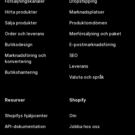
Försäljningskanaler
Dropshipping
Hitta produkter
Marknadsplatser
Sälja produkter
Produktomdömen
Order och leverans
Merförsäljning och paket
Butiksdesign
E-postmarknadsföring
Marknadsföring och
SEO
konvertering
Leverans
Butikshantering
Valuta och språk
Resurser
Shopify
Shopifys hjälpcenter
Om
API-dokumentation
Jobba hos oss