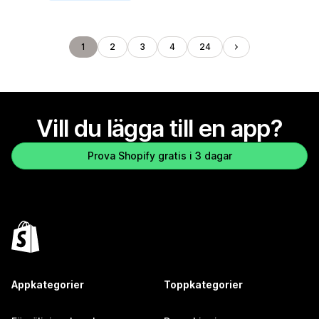
1
2
3
4
24
Vill du lägga till en app?
Prova Shopify gratis i 3 dagar
Appkategorier
Toppkategorier