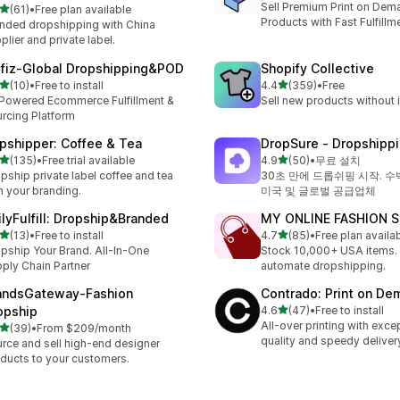
Sell Premium Print on Dem
별 5개 중
(61)
•
Free plan available
리뷰 61개
Products with Fast Fulfillm
nded dropshipping with China
plier and private label.
lfiz‑Global Dropshipping&POD
Shopify Collective
별 5개 중
별 5개 중
(10)
•
Free to install
4.4
(359)
•
Free
리뷰 10개
총 리뷰 359개
Powered Ecommerce Fulfillment &
Sell new products without 
rcing Platform
ipshipper: Coffee & Tea
DropSure ‑ Dropshipp
별 5개 중
별 5개 중
(135)
•
Free trial available
4.9
(50)
•
무료 설치
리뷰 135개
총 리뷰 50개
pship private label coffee and tea
30초 만에 드롭쉬핑 시작. 수
h your branding.
미국 및 글로벌 공급업체
ilyFulfill: Dropship&Branded
MY ONLINE FASHION 
별 5개 중
별 5개 중
(13)
•
Free to install
4.7
(85)
•
Free plan availa
리뷰 13개
총 리뷰 85개
pship Your Brand. All-In-One
Stock 10,000+ USA items. 
ply Chain Partner
automate dropshipping.
andsGateway‑Fashion
Contrado: Print on D
별 5개 중
opship
4.6
(47)
•
Free to install
총 리뷰 47개
All-over printing with exce
별 5개 중
(39)
•
From $209/month
리뷰 39개
quality and speedy deliver
rce and sell high-end designer
ducts to your customers.