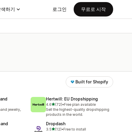
탐색하기
로그인
무료로 시작
Built for Shopify
mand
Hertwill: EU Dropshipping
별 5개 중
4.6
(72)
•
Free plan available
총 리뷰 72개
and jewelry,
Sell the highest-quality dropshipping
products in the world.
mand
Dropdash
별 5개 중
3.5
(12)
•
Free to install
총 리뷰 12개