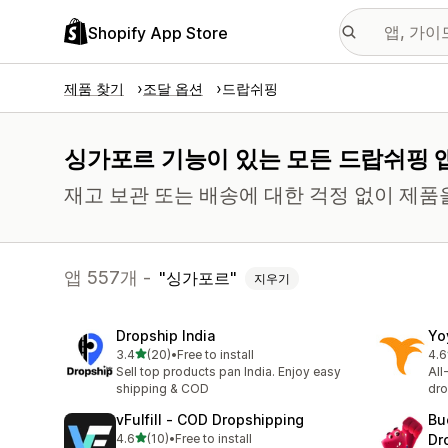
Shopify App Store
제품 찾기
조달 옵션
드랍쉬핑
싱가포르 기능이 있는 모든 드랍쉬핑 
재고 보관 또는 배송에 대한 걱정 없이 제품
앱 557개 -
싱가포르
지우기
Dropship India
Yo
별 5개 중
3.4
(20)
•
Free to install
4.6
총 리뷰 20개
총 
Sell top products pan India. Enjoy easy
All
shipping & COD
dro
vFulfill ‑ COD Dropshipping
Bu
별 5개 중
4.6
(10)
•
Free to install
Dr
총 리뷰 10개