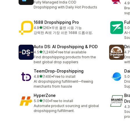
Fully Managed India COD
4.9
총 
Dropshipping with Daily Hot Products
Bra
sup
1688 Dropshipping Pro
Fu
별 5개 중
4.9
(26)
•
무료 플랜 사용 가능
5.0
총 리뷰 26개
총 
강력한 AI로 가장 쉬운 1688 드롭쉬핑.
AI-
Sou
Auto DS: AI Dropshipping & POD
Dr
별 5개 중
4.5
(1,249)
•
Free trial available
4.7
총 리뷰 1249개
총 
Find dropshipping products from the
Dro
best global drop suppliers
wit
TeemDrop‑Dropshipping
Da
별 5개 중
4.8
(149)
•
Free to install
5.0
총 리뷰 149개
총 
AI dropshipping fulfillment—freeing
Dro
merchants from hassle
Sup
HyperZone
Br
별 5개 중
5.0
(10)
•
Free to install
Dr
총 리뷰 10개
Automate product sourcing and global
4.3
총 
dropshipping fulfillment.
Sou
pro