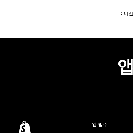
이
앱
앱 범주