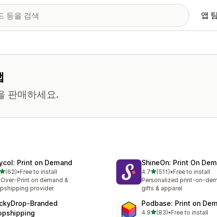
앱 
앱
을 판매하세요.
ycol: Print on Demand
ShineOn: Print On De
별 5개 중
별 5개 중
(62)
•
Free to install
4.7
(511)
•
Free to install
리뷰 62개
총 리뷰 511개
-Over-Print on demand &
Personalized print-on-dem
pshipping provider.
gifts & apparel
ckyDrop‑Branded
Podbase: Print on De
별 5개 중
opshipping
4.9
(83)
•
Free to install
총 리뷰 83개