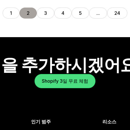
전
1
2
3
4
5
…
24
을 추가하시겠어
Shopify 3일 무료 체험
인기 범주
리소스