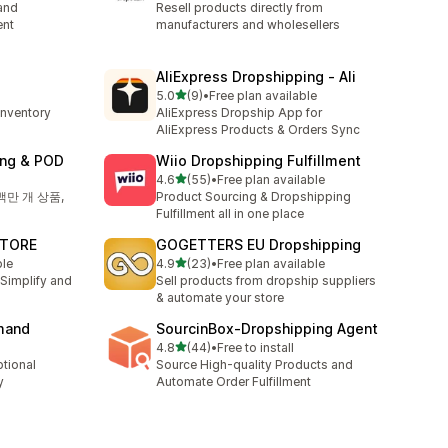
and
Resell products directly from
ent
manufacturers and wholesellers
AliExpress Dropshipping ‑ Ali
별 5개 중
5.0
(9)
•
Free plan available
총 리뷰 9개
inventory
AliExpress Dropship App for
AliExpress Products & Orders Sync
ing & POD
Wiio Dropshipping Fulfillment
별 5개 중
4.6
(55)
•
Free plan available
총 리뷰 55개
백만 개 상품,
Product Sourcing & Dropshipping
Fulfillment all in one place
STORE
GOGETTERS EU Dropshipping
별 5개 중
ble
4.9
(23)
•
Free plan available
총 리뷰 23개
Simplify and
Sell products from dropship suppliers
& automate your store
emand
SourcinBox‑Dropshipping Agent
별 5개 중
4.8
(44)
•
Free to install
총 리뷰 44개
ptional
Source High-quality Products and
y
Automate Order Fulfillment