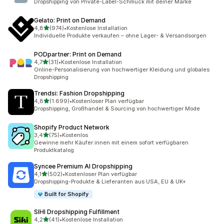
Dropshipping von Private-Label-Schmuck mit deiner Marke
Gelato: Print on Demand
von 5 Sternen
4,8
(974)
•
Kostenlose Installation
974 Rezensionen insgesamt
Individuelle Produkte verkaufen – ohne Lager- & Versandsorgen
PODpartner: Print on Demand
von 5 Sternen
4,7
(31)
•
Kostenlose Installation
31 Rezensionen insgesamt
Online-Personalisierung von hochwertiger Kleidung und globales
Dropshipping
Trendsi: Fashion Dropshipping
von 5 Sternen
4,8
(1.699)
•
Kostenloser Plan verfügbar
1699 Rezensionen insgesamt
Dropshipping, Großhandel & Sourcing von hochwertiger Mode
Shopify Product Network
von 5 Sternen
3,4
(75)
•
Kostenlos
75 Rezensionen insgesamt
Gewinne mehr Käufer:innen mit einem sofort verfügbaren
Produktkatalog
Syncee Premium AI Dropshipping
von 5 Sternen
4,1
(502)
•
Kostenloser Plan verfügbar
502 Rezensionen insgesamt
Dropshipping-Produkte & Lieferanten aus USA, EU & UK+
Built for Shopify
SIHI Dropshipping Fulfillment
von 5 Sternen
4,2
(41)
•
Kostenlose Installation
41 Rezensionen insgesamt