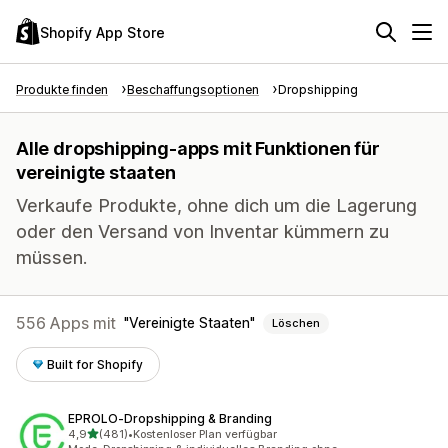
Shopify App Store
Produkte finden
Beschaffungsoptionen
Dropshipping
Alle dropshipping-apps mit Funktionen für
vereinigte staaten
Verkaufe Produkte, ohne dich um die Lagerung
oder den Versand von Inventar kümmern zu
müssen.
556 Apps mit
Vereinigte Staaten
Löschen
Built for Shopify
EPROLO‑Dropshipping & Branding
von 5 Sternen
4,9
(481)
•
Kostenloser Plan verfügbar
481 Rezensionen insgesamt