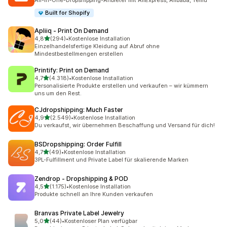
All-in-One-Dropshipping-Anbieter mit AliExpress, Alibaba, Temu
Built for Shopify
Apliiq ‑ Print On Demand
von 5 Sternen
4,8
(294)
•
Kostenlose Installation
294 Rezensionen insgesamt
Einzelhandelsfertige Kleidung auf Abruf ohne
Mindestbestellmengen erstellen
Printify: Print on Demand
von 5 Sternen
4,7
(4.318)
•
Kostenlose Installation
4318 Rezensionen insgesamt
Personalisierte Produkte erstellen und verkaufen – wir kümmern
uns um den Rest.
CJdropshipping: Much Faster
von 5 Sternen
4,9
(2.549)
•
Kostenlose Installation
2549 Rezensionen insgesamt
Du verkaufst, wir übernehmen Beschaffung und Versand für dich!
BSDropshipping: Order Fulfill
von 5 Sternen
4,7
(49)
•
Kostenlose Installation
49 Rezensionen insgesamt
3PL-Fulfillment und Private Label für skalierende Marken
Zendrop ‑ Dropshipping & POD
von 5 Sternen
4,5
(1.175)
•
Kostenlose Installation
1175 Rezensionen insgesamt
Produkte schnell an Ihre Kunden verkaufen
Branvas Private Label Jewelry
von 5 Sternen
5,0
(44)
•
Kostenloser Plan verfügbar
44 Rezensionen insgesamt