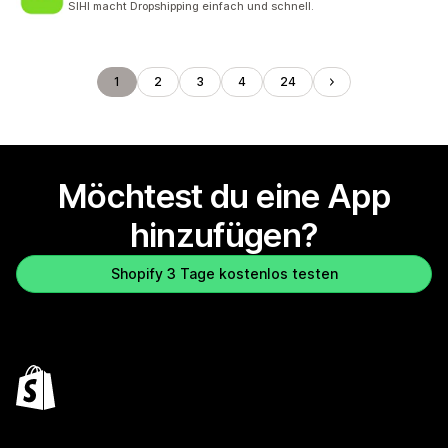
SIHI macht Dropshipping einfach und schnell.
1
2
3
4
24
Möchtest du eine App
hinzufügen?
Shopify 3 Tage kostenlos testen