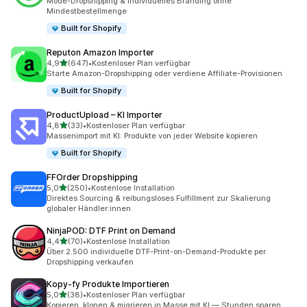
Mode-Dropshipping & individuelles Branding ohne
Mindestbestellmenge
Built for Shopify
Reputon Amazon Importer
von 5 Sternen
4,9
(647)
•
Kostenloser Plan verfügbar
647 Rezensionen insgesamt
Starte Amazon-Dropshipping oder verdiene Affiliate-Provisionen
Built for Shopify
ProductUpload – KI Importer
von 5 Sternen
4,8
(33)
•
Kostenloser Plan verfügbar
33 Rezensionen insgesamt
Massenimport mit KI: Produkte von jeder Website kopieren
Built for Shopify
FFOrder Dropshipping
von 5 Sternen
5,0
(250)
•
Kostenlose Installation
250 Rezensionen insgesamt
Direktes Sourcing & reibungsloses Fulfillment zur Skalierung
globaler Händler:innen
NinjaPOD: DTF Print on Demand
von 5 Sternen
4,4
(70)
•
Kostenlose Installation
70 Rezensionen insgesamt
Über 2.500 individuelle DTF-Print-on-Demand-Produkte per
Dropshipping verkaufen
Kopy‑fy Produkte Importieren
von 5 Sternen
5,0
(38)
•
Kostenloser Plan verfügbar
38 Rezensionen insgesamt
Kopieren, klonen & migrieren in Masse mit KI — Stunden sparen