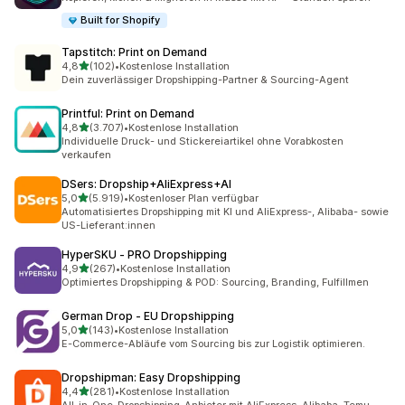
Built for Shopify
Tapstitch: Print on Demand
von 5 Sternen
4,8
(102)
•
Kostenlose Installation
102 Rezensionen insgesamt
Dein zuverlässiger Dropshipping-Partner & Sourcing-Agent
Printful: Print on Demand
von 5 Sternen
4,8
(3.707)
•
Kostenlose Installation
3707 Rezensionen insgesamt
Individuelle Druck- und Stickereiartikel ohne Vorabkosten
verkaufen
DSers: Dropship+AliExpress+AI
von 5 Sternen
5,0
(5.919)
•
Kostenloser Plan verfügbar
5919 Rezensionen insgesamt
Automatisiertes Dropshipping mit KI und AliExpress-, Alibaba- sowie
US-Lieferant:innen
HyperSKU ‑ PRO Dropshipping
von 5 Sternen
4,9
(267)
•
Kostenlose Installation
267 Rezensionen insgesamt
Optimiertes Dropshipping & POD: Sourcing, Branding, Fulfillmen
German Drop ‑ EU Dropshipping
von 5 Sternen
5,0
(143)
•
Kostenlose Installation
143 Rezensionen insgesamt
E-Commerce-Abläufe vom Sourcing bis zur Logistik optimieren.
Dropshipman: Easy Dropshipping
von 5 Sternen
4,4
(281)
•
Kostenlose Installation
281 Rezensionen insgesamt