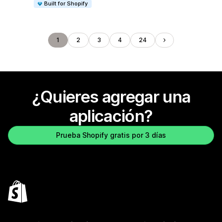
Built for Shopify
1
2
3
4
24
¿Quieres agregar una
aplicación?
Prueba Shopify gratis por 3 días