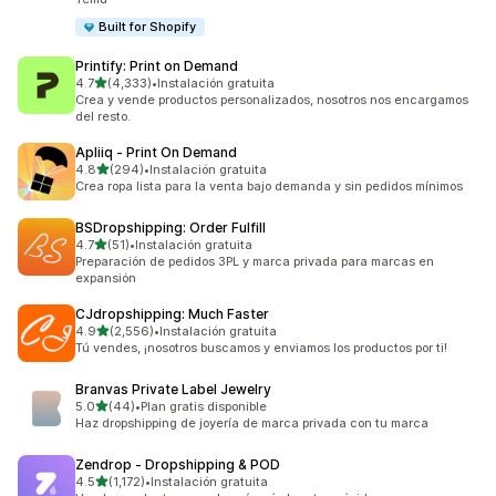
Built for Shopify
Printify: Print on Demand
de 5 estrellas
4.7
(4,333)
•
Instalación gratuita
4333 reseñas en total
Crea y vende productos personalizados, nosotros nos encargamos
del resto.
Apliiq ‑ Print On Demand
de 5 estrellas
4.8
(294)
•
Instalación gratuita
294 reseñas en total
Crea ropa lista para la venta bajo demanda y sin pedidos mínimos
BSDropshipping: Order Fulfill
de 5 estrellas
4.7
(51)
•
Instalación gratuita
51 reseñas en total
Preparación de pedidos 3PL y marca privada para marcas en
expansión
CJdropshipping: Much Faster
de 5 estrellas
4.9
(2,556)
•
Instalación gratuita
2556 reseñas en total
Tú vendes, ¡nosotros buscamos y enviamos los productos por ti!
Branvas Private Label Jewelry
de 5 estrellas
5.0
(44)
•
Plan gratis disponible
44 reseñas en total
Haz dropshipping de joyería de marca privada con tu marca
Zendrop ‑ Dropshipping & POD
de 5 estrellas
4.5
(1,172)
•
Instalación gratuita
1172 reseñas en total