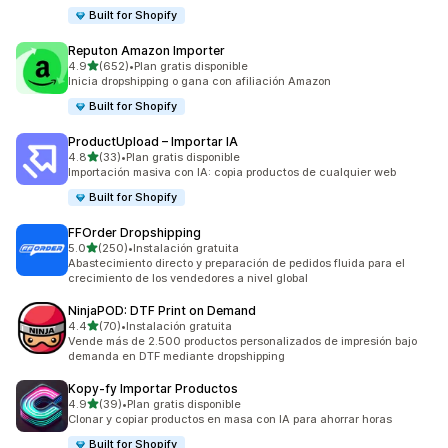
Built for Shopify
Reputon Amazon Importer
de 5 estrellas
4.9
(652)
•
Plan gratis disponible
652 reseñas en total
Inicia dropshipping o gana con afiliación Amazon
Built for Shopify
ProductUpload – Importar IA
de 5 estrellas
4.8
(33)
•
Plan gratis disponible
33 reseñas en total
Importación masiva con IA: copia productos de cualquier web
Built for Shopify
FFOrder Dropshipping
de 5 estrellas
5.0
(250)
•
Instalación gratuita
250 reseñas en total
Abastecimiento directo y preparación de pedidos fluida para el
crecimiento de los vendedores a nivel global
NinjaPOD: DTF Print on Demand
de 5 estrellas
4.4
(70)
•
Instalación gratuita
70 reseñas en total
Vende más de 2.500 productos personalizados de impresión bajo
demanda en DTF mediante dropshipping
Kopy‑fy Importar Productos
de 5 estrellas
4.9
(39)
•
Plan gratis disponible
39 reseñas en total
Clonar y copiar productos en masa con IA para ahorrar horas
Built for Shopify