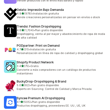
Vender productos con el envío más barato y rápido
Gelato: Impresión Bajo Demanda
de 5 estrellas
4.8
(978)
•
Instalación gratuita
978 reseñas en total
Vende creaciones personalizadas sin pensar en envíos o stock
Trendsi: Fashion Dropshipping
de 5 estrellas
4.8
(1,704)
•
Plan gratis disponible
1704 reseñas en total
Dropshipping, venta al por mayor y abastecimiento de ropa de moda
de alta calidad
PODpartner: Print on Demand
de 5 estrellas
4.7
(31)
•
Instalación gratuita
31 reseñas en total
Personalización en línea de ropa de calidad y dropshipping global
Shopify Product Network
de 5 estrellas
3.4
(75)
•
Gratis
75 reseñas en total
Convierte a más compradores con un catálogo de productos
instantáneo
BuckyDrop‑Dropshipping & Brand
de 5 estrellas
5.0
(62)
•
Plan gratis disponible
62 reseñas en total
Experto en Sourcing: Control de Calidad y Marca Privada.
Syncee Premium AI Dropshipping
de 5 estrellas
4.1
(505)
•
Plan gratis disponible
505 reseñas en total
Productos dropshipping, proveedores EE. UU., UE, UK