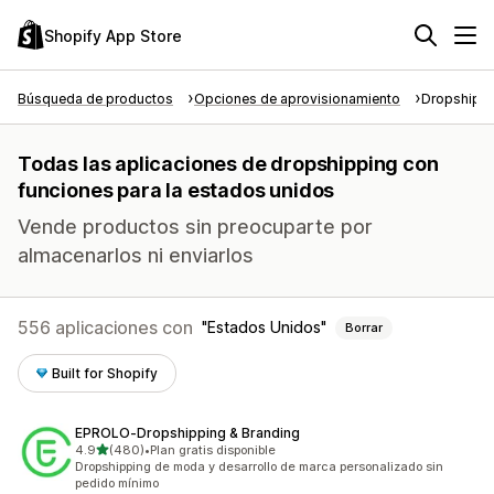
Shopify App Store
Búsqueda de productos
Opciones de aprovisionamiento
Dropshipp
Todas las aplicaciones de dropshipping con
funciones para la estados unidos
Vende productos sin preocuparte por
almacenarlos ni enviarlos
556 aplicaciones con
Estados Unidos
Borrar
Built for Shopify
EPROLO‑Dropshipping & Branding
de 5 estrellas
4.9
(480)
•
Plan gratis disponible
480 reseñas en total
Dropshipping de moda y desarrollo de marca personalizado sin
pedido mínimo