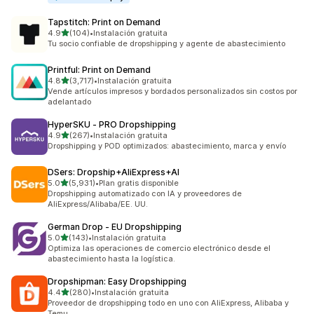
Tapstitch: Print on Demand
de 5 estrellas
4.9
(104)
•
Instalación gratuita
104 reseñas en total
Tu socio confiable de dropshipping y agente de abastecimiento
Printful: Print on Demand
de 5 estrellas
4.8
(3,717)
•
Instalación gratuita
3717 reseñas en total
Vende artículos impresos y bordados personalizados sin costos por
adelantado
HyperSKU ‑ PRO Dropshipping
de 5 estrellas
4.9
(267)
•
Instalación gratuita
267 reseñas en total
Dropshipping y POD optimizados: abastecimiento, marca y envío
DSers: Dropship+AliExpress+AI
de 5 estrellas
5.0
(5,931)
•
Plan gratis disponible
5931 reseñas en total
Dropshipping automatizado con IA y proveedores de
AliExpress/Alibaba/EE. UU.
German Drop ‑ EU Dropshipping
de 5 estrellas
5.0
(143)
•
Instalación gratuita
143 reseñas en total
Optimiza las operaciones de comercio electrónico desde el
abastecimiento hasta la logística.
Dropshipman: Easy Dropshipping
de 5 estrellas
4.4
(280)
•
Instalación gratuita
280 reseñas en total
Proveedor de dropshipping todo en uno con AliExpress, Alibaba y
Temu