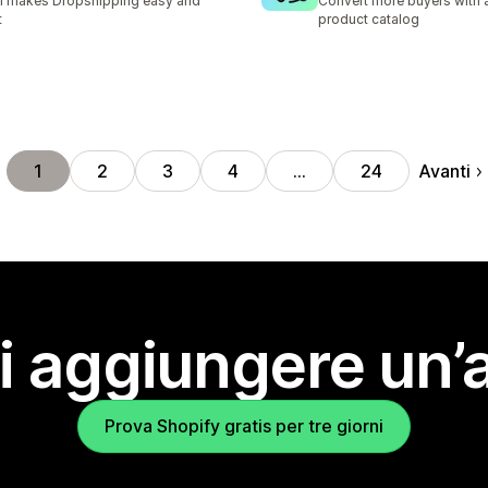
I makes Dropshipping easy and
Convert more buyers with a
t
product catalog
Avanti
1
2
3
4
…
24
i aggiungere un’
Prova Shopify gratis per tre giorni