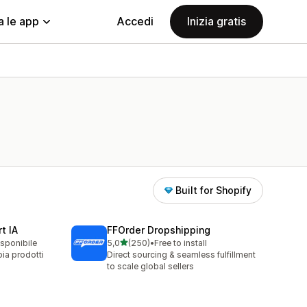
a le app
Accedi
Inizia gratis
Built for Shopify
t IA
FFOrder Dropshipping
stelle su 5
isponibile
5,0
(250)
•
Free to install
250 recensioni totali
ia prodotti
Direct sourcing & seamless fulfillment
to scale global sellers