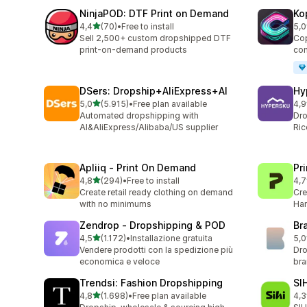
NinjaPOD: DTF Print on Demand
Ko
stelle su 5
4,4
(70)
•
Free to install
5,0
70 recensioni totali
38 
Sell 2,500+ custom dropshipped DTF
Cop
print-on-demand products
con
DSers: Dropship+AliExpress+AI
Hy
stelle su 5
5,0
(5.915)
•
Free plan available
4,9
5915 recensioni totali
267
Automated dropshipping with
Dro
AI&AliExpress/Alibaba/US supplier
Ric
Apliiq ‑ Print On Demand
Pr
stelle su 5
4,8
(294)
•
Free to install
4,7
294 recensioni totali
431
Create retail ready clothing on demand
Cre
with no minimums
Han
Zendrop ‑ Dropshipping & POD
Br
stelle su 5
4,5
(1.172)
•
Installazione gratuita
5,0
1172 recensioni totali
43 
Vendere prodotti con la spedizione più
Dro
economica e veloce
br
Trendsi: Fashion Dropshipping
SI
stelle su 5
4,8
(1.698)
•
Free plan available
4,3
1698 recensioni totali
40 