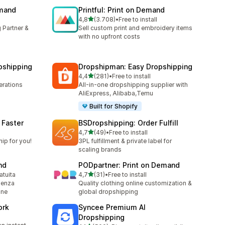
emand
Printful: Print on Demand
stelle su 5
4,8
(3.708)
•
Free to install
3708 recensioni totali
 Partner &
Sell custom print and embroidery items
with no upfront costs
pshipping
Dropshipman: Easy Dropshipping
stelle su 5
4,4
(281)
•
Free to install
281 recensioni totali
rations
All-in-one dropshipping supplier with
AliExpress, Alibaba,Temu
Built for Shopify
 Faster
BSDropshipping: Order Fulfill
stelle su 5
l
4,7
(49)
•
Free to install
49 recensioni totali
ip for you!
3PL fulfillment & private label for
scaling brands
nd
PODpartner: Print on Demand
stelle su 5
atuita
4,7
(31)
•
Free to install
31 recensioni totali
senza
Quality clothing online customization &
one
global dropshipping
ork
Syncee Premium AI
Dropshipping