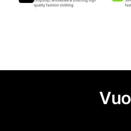
Dropship, wholesale & sourcing high
SIH
quality fashion clothing
fas
Vuo