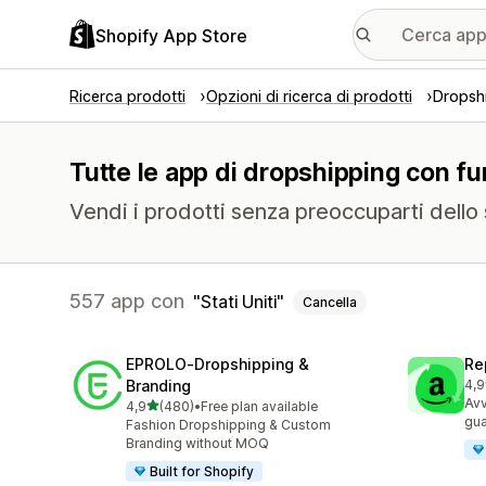
Shopify App Store
Ricerca prodotti
Opzioni di ricerca di prodotti
Dropsh
Tutte le app di dropshipping con funz
Vendi i prodotti senza preoccuparti dello
557 app con
Stati Uniti
Cancella
EPROLO‑Dropshipping &
Re
Branding
4,9
648
Avv
stelle su 5
4,9
(480)
•
Free plan available
480 recensioni totali
gua
Fashion Dropshipping & Custom
Branding without MOQ
Built for Shopify