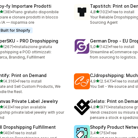
py‑fy Importare Prodotti
Tapstitch: Print on D
stelle su 5
stelle su 5
(38)
•
Piano gratuito disponibile
4,8
(102)
•
Free to install
recensioni totali
102 recensioni totali
iare e clonare prodotti in blocco
Your Reliable Dropshipping
 IA — risparmia ore
Sourcing Agent
Built for Shopify
perSKU ‑ PRO Dropshipping
German Drop ‑ EU Dro
stelle su 5
stelle su 5
(267)
•
Installazione gratuita
5,0
(142)
•
Free to install
 recensioni totali
142 recensioni totali
pshipping e POD ottimizzati:
Streamline eCommerce ope
erca, Branding, Fulfillment
from sourcing to logistics.
intify: Print on Demand
CJdropshipping: Much
stelle su 5
stelle su 5
(4.316)
•
Free to install
4,9
(2.547)
•
Free to instal
6 recensioni totali
2547 recensioni totali
ate and Sell Custom Products, We
You Sell - We source and sh
dle the Rest.
anvas Private Label Jewelry
Gelato: Print on Dema
stelle su 5
stelle su 5
(43)
•
Free plan available
4,8
(971)
•
Installazione gr
recensioni totali
971 recensioni totali
pship private label jewelry with your
Vendi creazioni su misura 
and
pensare a stock e spedizi
HI Dropshipping Fulfillment
Shopify Product Netw
stelle su 5
stelle su 5
(40)
•
Free to install
3,4
(75)
•
Free
recensioni totali
75 recensioni totali