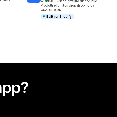
n instant
stelle su 5
4,1
(500)
•
Piano gratuito disponibile
500 recensioni totali
Prodotti e fornitori dropshipping da
USA, UE e UK
Built for Shopify
app?