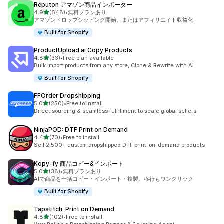
Reputon アマゾン商品インポーター
5つ星中
4.9
(648)
•
無料プランあり
合計レビュー数：648件
アマゾンドロップシッピング開始、またはアフィリエイト収益化
Built for Shopify
ProductUpload.ai Copy Products
5つ星中
4.8
(33)
•
Free plan available
合計レビュー数：33件
Bulk import products from any store, Clone & Rewrite with AI
Built for Shopify
FFOrder Dropshipping
5つ星中
5.0
(250)
•
Free to install
合計レビュー数：250件
Direct sourcing & seamless fulfillment to scale global sellers
NinjaPOD: DTF Print on Demand
5つ星中
4.4
(70)
•
Free to install
合計レビュー数：70件
Sell 2,500+ custom dropshipped DTF print-on-demand products
Kopy‑fy 商品コピー&インポート
5つ星中
5.0
(38)
•
無料プランあり
合計レビュー数：38件
AIで商品を一括コピー・インポート・複製、移行もワンクリック
Built for Shopify
Tapstitch: Print on Demand
5つ星中
4.8
(102)
•
Free to install
合計レビュー数：102件