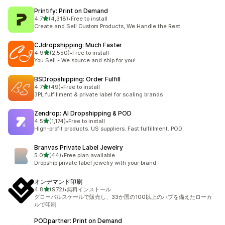
Printify: Print on Demand
5つ星中
4.7
(4,318)
•
Free to install
合計レビュー数：4318件
Create and Sell Custom Products, We Handle the Rest.
CJdropshipping: Much Faster
5つ星中
4.9
(2,550)
•
Free to install
合計レビュー数：2550件
You Sell - We source and ship for you!
BSDropshipping: Order Fulfill
5つ星中
4.7
(49)
•
Free to install
合計レビュー数：49件
3PL fulfillment & private label for scaling brands
Zendrop: AI Dropshipping & POD
5つ星中
4.5
(1,174)
•
Free to install
合計レビュー数：1174件
High-profit products. US suppliers. Fast fulfillment. POD.
Branvas Private Label Jewelry
5つ星中
5.0
(44)
•
Free plan available
合計レビュー数：44件
Dropship private label jewelry with your brand
オンデマンド印刷
5つ星中
4.8
(972)
•
無料インストール
合計レビュー数：972件
グローバルスケールで販売し、33か国の100以上のハブを備えたローカ
ルで印刷
PODpartner: Print on Demand