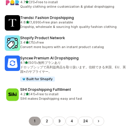
5つ星中
4.7
(31)
•
Free to install
合計レビュー数：31件
Quality clothing online customization & global dropshipping
Trendsi: Fashion Dropshipping
5つ星中
4.8
(1,699)
•
Free plan available
合計レビュー数：1699件
Dropship, wholesale & sourcing high quality fashion clothing
Shopify Product Network
5つ星中
3.4
(75)
•
Free
合計レビュー数：75件
Convert more buyers with an instant product catalog
Syncee Premium AI Dropshipping
5つ星中
4.1
(501)
•
無料プランあり
合計レビュー数：501件
ドロップシップで高利益商品を取り扱います。信頼できる米国、EU、英
国+のサプライヤー。
Built for Shopify
SIHI Dropshipping Fulfillment
5つ星中
4.2
(41)
•
Free to install
合計レビュー数：41件
SIHI makes Dropshipping easy and fast
1
2
3
4
24