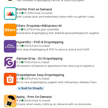
Your Reliable Dropshipping Partner & Sourcing Agent
Printful: Print on Demand
5つ星中
4.8
(3,709)
•
Free to install
合計レビュー数：3709件
Sell custom print and embroidery items with no upfront costs
DSers: Dropship+AliExpress+AI
5つ星中
5.0
(5,919)
•
Free plan available
合計レビュー数：5919件
Automated dropshipping with AI&AliExpress/Alibaba/US supplier
HyperSKU – POD & Dropshipping
5つ星中
4.9
(267)
•
Free to install
合計レビュー数：267件
One-stop dropshipping & POD to source, brand and fulfill
German Drop ‑ EU Dropshipping
5つ星中
5.0
(143)
•
Free to install
合計レビュー数：143件
Streamline eCommerce operations from sourcing to logistics.
Dropshipman: Easy Dropshipping
5つ星中
4.4
(281)
•
Free to install
合計レビュー数：281件
All-in-one dropshipping supplier with AliExpress, Alibaba,Temu
Built for Shopify
Apliiq ‑ Print On Demand
5つ星中
4.8
(294)
•
Free to install
合計レビュー数：294件
Create retail ready clothing on demand with no minimums