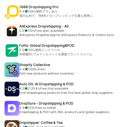
1688 Dropshipping Pro
5つ星中
4.9
(26)
•
無料プランあり
合計レビュー数：26件
強力なAIで、1688ドロップシッピングを最も簡単に
AliExpress Dropshipping ‑ Ali
5つ星中
5.0
(10)
•
Free plan available
合計レビュー数：10件
AliExpress Dropship App for AliExpress Products & Orders Sync
Fulfiz‑Global Dropshipping&POD
5つ星中
5.0
(10)
•
無料インストール
合計レビュー数：10件
AI搭載ECフルフィルメント＆調達プラットフォーム
Shopify Collective
5つ星中
4.4
(359)
•
Free
合計レビュー数：359件
Sell new products without inventory
Auto DS: AI Dropshipping & POD
5つ星中
4.5
(1,254)
•
Free trial available
合計レビュー数：1254件
Find dropshipping products from the best global drop suppliers
DropSure ‑ Dropshipping & POD
5つ星中
4.9
(51)
•
Free to install
合計レビュー数：51件
Dropshipping & POD with 1M+ products and global suppliers
Dripshipper: Coffee & Tea
5つ星中