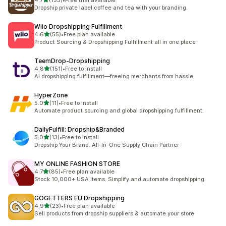
4.7
(135)
•
Free trial available
合計レビュー数：135件
Dropship private label coffee and tea with your branding.
Wiio Dropshipping Fulfillment
5つ星中
4.6
(55)
•
Free plan available
合計レビュー数：55件
Product Sourcing & Dropshipping Fulfillment all in one place
TeemDrop‑Dropshipping
5つ星中
4.8
(151)
•
Free to install
合計レビュー数：151件
AI dropshipping fulfillment—freeing merchants from hassle
HyperZone
5つ星中
5.0
(11)
•
Free to install
合計レビュー数：11件
Automate product sourcing and global dropshipping fulfillment.
DailyFulfill: Dropship&Branded
5つ星中
5.0
(13)
•
Free to install
合計レビュー数：13件
Dropship Your Brand. All-In-One Supply Chain Partner
MY ONLINE FASHION STORE
5つ星中
4.7
(85)
•
Free plan available
合計レビュー数：85件
Stock 10,000+ USA items. Simplify and automate dropshipping.
GOGETTERS EU Dropshipping
5つ星中
4.9
(23)
•
Free plan available
合計レビュー数：23件
Sell products from dropship suppliers & automate your store