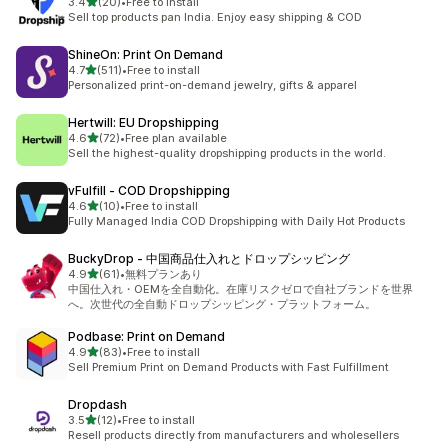
5つ星中
3.4
(20)
•
Free to install
合計レビュー数：20件
Sell top products pan India. Enjoy easy shipping & COD
ShineOn: Print On Demand
5つ星中
4.7
(511)
•
Free to install
合計レビュー数：511件
Personalized print-on-demand jewelry, gifts & apparel
Hertwill: EU Dropshipping
5つ星中
4.6
(72)
•
Free plan available
合計レビュー数：72件
Sell the highest-quality dropshipping products in the world.
vFulfill ‑ COD Dropshipping
5つ星中
4.6
(10)
•
Free to install
合計レビュー数：10件
Fully Managed India COD Dropshipping with Daily Hot Products
BuckyDrop ‑ 中国商品仕入れとドロップシッピング
5つ星中
4.9
(61)
•
無料プランあり
合計レビュー数：61件
中国仕入れ・OEMを全自動化。在庫リスクゼロで自社ブランドを世界
へ。次世代の全自動ドロップシッピング・プラットフォーム。
Podbase: Print on Demand
5つ星中
4.9
(83)
•
Free to install
合計レビュー数：83件
Sell Premium Print on Demand Products with Fast Fulfillment
Dropdash
5つ星中
3.5
(12)
•
Free to install
合計レビュー数：12件
Resell products directly from manufacturers and wholesellers