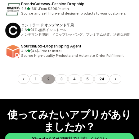
BrandsGateway‑Fashion Dropship
5つ星中
4.3
(39)
•
From $209/month
合計レビュー数：39件
Source and sell high-end designer products to your customers.
コントラード:オンデマンド印刷
5つ星中
4.6
(47)
•
無料インストール
合計レビュー数：47件
オンデマンド印刷、ドロップシッピング、プレミアム品質、迅速な納期
SourcinBox‑Dropshipping Agent
5つ星中
4.8
(44)
•
Free to install
合計レビュー数：44件
Source High-quality Products and Automate Order Fulfillment
1
2
3
4
5
24
使ってみたいアプリがあり
ましたか？
Shopifyを3日間無料でお試しください