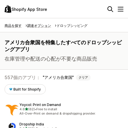
Shopify App Store
商品を探す
調達オプション
ドロップシッピング
アメリカ合衆国を特集したすべてのドロップシッピ
ングアプリ
在庫管理や配送の心配が不要な商品販売
557個のアプリ：
アメリカ合衆国
クリア
Built for Shopify
Yoycol: Print on Demand
5つ星中
4.6
(62)
•
Free to install
合計レビュー数：62件
All-Over-Print on demand & dropshipping provider.
Dropship India