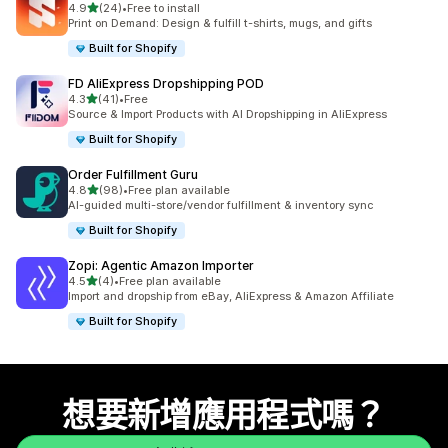
滿分 5 顆星
4.9
(24)
•
Free to install
共有 24 則評價
Print on Demand: Design & fulfill t-shirts, mugs, and gifts
Built for Shopify
FD AliExpress Dropshipping POD
滿分 5 顆星
4.3
(41)
•
Free
共有 41 則評價
Source & Import Products with AI Dropshipping in AliExpress
Built for Shopify
Order Fulfillment Guru
滿分 5 顆星
4.8
(98)
•
Free plan available
共有 98 則評價
AI-guided multi-store/vendor fulfillment & inventory sync
Built for Shopify
Zopi: Agentic Amazon Importer
滿分 5 顆星
4.5
(4)
•
Free plan available
共有 4 則評價
Import and dropship from eBay, AliExpress & Amazon Affiliate
Built for Shopify
想要新增應用程式嗎？