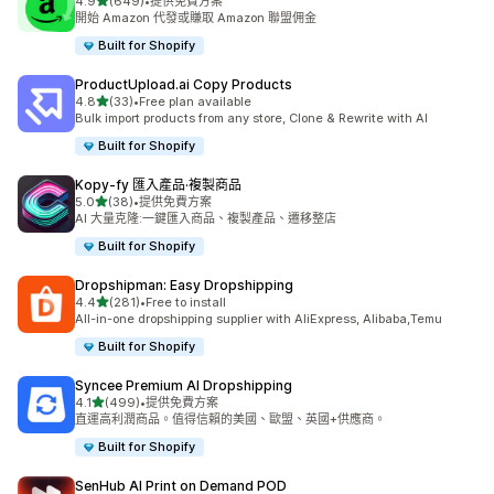
滿分 5 顆星
4.9
(649)
•
提供免費方案
共有 649 則評價
開始 Amazon 代發或賺取 Amazon 聯盟佣金
Built for Shopify
ProductUpload.ai Copy Products
滿分 5 顆星
4.8
(33)
•
Free plan available
共有 33 則評價
Bulk import products from any store, Clone & Rewrite with AI
Built for Shopify
Kopy‑fy 匯入產品·複製商品
滿分 5 顆星
5.0
(38)
•
提供免費方案
共有 38 則評價
AI 大量克隆:一鍵匯入商品、複製產品、遷移整店
Built for Shopify
Dropshipman: Easy Dropshipping
滿分 5 顆星
4.4
(281)
•
Free to install
共有 281 則評價
All-in-one dropshipping supplier with AliExpress, Alibaba,Temu
Built for Shopify
Syncee Premium AI Dropshipping
滿分 5 顆星
4.1
(499)
•
提供免費方案
共有 499 則評價
直運高利潤商品。值得信賴的美國、歐盟、英國+供應商。
Built for Shopify
SenHub AI Print on Demand POD