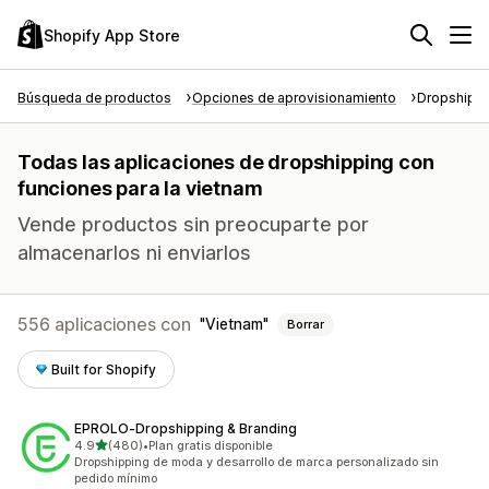
Shopify App Store
Búsqueda de productos
Opciones de aprovisionamiento
Dropshipp
Todas las aplicaciones de dropshipping con
funciones para la vietnam
Vende productos sin preocuparte por
almacenarlos ni enviarlos
556 aplicaciones con
Vietnam
Borrar
Built for Shopify
EPROLO‑Dropshipping & Branding
de 5 estrellas
4.9
(480)
•
Plan gratis disponible
480 reseñas en total
Dropshipping de moda y desarrollo de marca personalizado sin
pedido mínimo