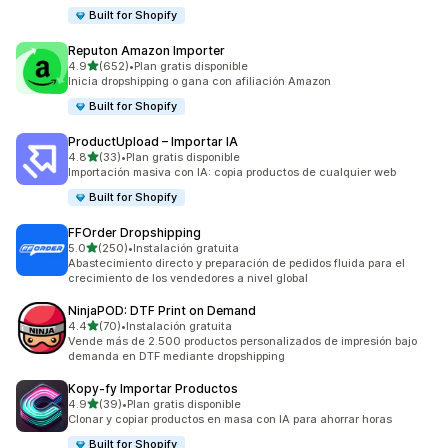
Built for Shopify
Reputon Amazon Importer
de 5 estrellas
4.9
(652)
•
Plan gratis disponible
652 reseñas en total
Inicia dropshipping o gana con afiliación Amazon
Built for Shopify
ProductUpload – Importar IA
de 5 estrellas
4.8
(33)
•
Plan gratis disponible
33 reseñas en total
Importación masiva con IA: copia productos de cualquier web
Built for Shopify
FFOrder Dropshipping
de 5 estrellas
5.0
(250)
•
Instalación gratuita
250 reseñas en total
Abastecimiento directo y preparación de pedidos fluida para el
crecimiento de los vendedores a nivel global
NinjaPOD: DTF Print on Demand
de 5 estrellas
4.4
(70)
•
Instalación gratuita
70 reseñas en total
Vende más de 2.500 productos personalizados de impresión bajo
demanda en DTF mediante dropshipping
Kopy‑fy Importar Productos
de 5 estrellas
4.9
(39)
•
Plan gratis disponible
39 reseñas en total
Clonar y copiar productos en masa con IA para ahorrar horas
Built for Shopify