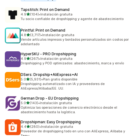
Tapstitch: Print on Demand
de 5 estrellas
4.9
(104)
•
Instalación gratuita
104 reseñas en total
Tu socio confiable de dropshipping y agente de abastecimiento
Printful: Print on Demand
de 5 estrellas
4.8
(3,717)
•
Instalación gratuita
3717 reseñas en total
Vende artículos impresos y bordados personalizados sin costos por
adelantado
HyperSKU ‑ PRO Dropshipping
de 5 estrellas
4.9
(267)
•
Instalación gratuita
267 reseñas en total
Dropshipping y POD optimizados: abastecimiento, marca y envío
DSers: Dropship+AliExpress+AI
de 5 estrellas
5.0
(5,931)
•
Plan gratis disponible
5931 reseñas en total
Dropshipping automatizado con IA y proveedores de
AliExpress/Alibaba/EE. UU.
German Drop ‑ EU Dropshipping
de 5 estrellas
5.0
(143)
•
Instalación gratuita
143 reseñas en total
Optimiza las operaciones de comercio electrónico desde el
abastecimiento hasta la logística.
Dropshipman: Easy Dropshipping
de 5 estrellas
4.4
(280)
•
Instalación gratuita
280 reseñas en total
Proveedor de dropshipping todo en uno con AliExpress, Alibaba y
Temu