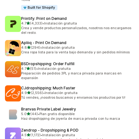
Built for Shopify
Printify: Print on Demand
de 5 estrellas
4.7
(4,333)
•
Instalación gratuita
4333 reseñas en total
Crea y vende productos personalizados, nosotros nos encargamos
del resto.
Apliiq ‑ Print On Demand
de 5 estrellas
4.8
(294)
•
Instalación gratuita
294 reseñas en total
Crea ropa lista para la venta bajo demanda y sin pedidos mínimos
BSDropshipping: Order Fulfill
de 5 estrellas
4.7
(51)
•
Instalación gratuita
51 reseñas en total
Preparación de pedidos 3PL y marca privada para marcas en
expansión
CJdropshipping: Much Faster
de 5 estrellas
4.9
(2,556)
•
Instalación gratuita
2556 reseñas en total
Tú vendes, ¡nosotros buscamos y enviamos los productos por ti!
Branvas Private Label Jewelry
de 5 estrellas
5.0
(44)
•
Plan gratis disponible
44 reseñas en total
Haz dropshipping de joyería de marca privada con tu marca
Zendrop ‑ Dropshipping & POD
de 5 estrellas
4.5
(1,172)
•
Instalación gratuita
1172 reseñas en total