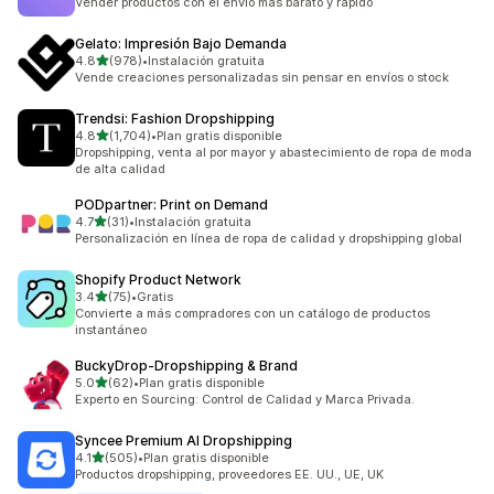
Vender productos con el envío más barato y rápido
Gelato: Impresión Bajo Demanda
de 5 estrellas
4.8
(978)
•
Instalación gratuita
978 reseñas en total
Vende creaciones personalizadas sin pensar en envíos o stock
Trendsi: Fashion Dropshipping
de 5 estrellas
4.8
(1,704)
•
Plan gratis disponible
1704 reseñas en total
Dropshipping, venta al por mayor y abastecimiento de ropa de moda
de alta calidad
PODpartner: Print on Demand
de 5 estrellas
4.7
(31)
•
Instalación gratuita
31 reseñas en total
Personalización en línea de ropa de calidad y dropshipping global
Shopify Product Network
de 5 estrellas
3.4
(75)
•
Gratis
75 reseñas en total
Convierte a más compradores con un catálogo de productos
instantáneo
BuckyDrop‑Dropshipping & Brand
de 5 estrellas
5.0
(62)
•
Plan gratis disponible
62 reseñas en total
Experto en Sourcing: Control de Calidad y Marca Privada.
Syncee Premium AI Dropshipping
de 5 estrellas
4.1
(505)
•
Plan gratis disponible
505 reseñas en total
Productos dropshipping, proveedores EE. UU., UE, UK