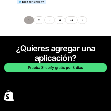
Built for Shopify
1
2
3
4
24
¿Quieres agregar una
aplicación?
Prueba Shopify gratis por 3 días