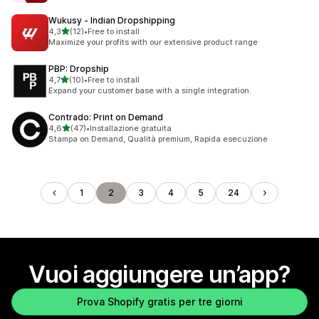
Wukusy ‑ Indian Dropshipping
stelle su 5
4,3
(12)
•
Free to install
12 recensioni totali
Maximize your profits with our extensive product range
PBP: Dropship
stelle su 5
4,7
(10)
•
Free to install
10 recensioni totali
Expand your customer base with a single integration.
Contrado: Print on Demand
stelle su 5
4,6
(47)
•
Installazione gratuita
47 recensioni totali
Stampa on Demand, Qualità premium, Rapida esecuzione
1
2
3
4
5
24
Vuoi aggiungere un’app?
Prova Shopify gratis per tre giorni