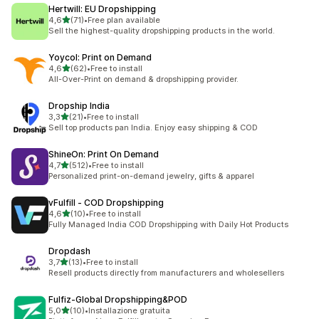
Hertwill: EU Dropshipping
stelle su 5
4,6
(71)
•
Free plan available
71 recensioni totali
Sell the highest-quality dropshipping products in the world.
Yoycol: Print on Demand
stelle su 5
4,6
(62)
•
Free to install
62 recensioni totali
All-Over-Print on demand & dropshipping provider.
Dropship India
stelle su 5
3,3
(21)
•
Free to install
21 recensioni totali
Sell top products pan India. Enjoy easy shipping & COD
ShineOn: Print On Demand
stelle su 5
4,7
(512)
•
Free to install
512 recensioni totali
Personalized print-on-demand jewelry, gifts & apparel
vFulfill ‑ COD Dropshipping
stelle su 5
4,6
(10)
•
Free to install
10 recensioni totali
Fully Managed India COD Dropshipping with Daily Hot Products
Dropdash
stelle su 5
3,7
(13)
•
Free to install
13 recensioni totali
Resell products directly from manufacturers and wholesellers
Fulfiz‑Global Dropshipping&POD
stelle su 5
5,0
(10)
•
Installazione gratuita
10 recensioni totali