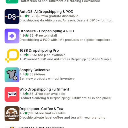
Piattaforma AI per Fulfillment e Sourcing Ecommerce
AutoDS: AI Dropshipping & POD
stelle su 5
4,5
(1.257)
•
Prova gratuita disponibile
1257 recensioni totali
Dropshipping da AliExpress, Amazon, Dsers & 6918+ fornitori.
DropSure ‑ Dropshipping & POD
stelle su 5
4,9
(53)
•
Free to install
53 recensioni totali
Dropshipping & POD with 1M+ products and global suppliers
1688 Dropshipping Pro
stelle su 5
4,9
(26)
•
Free plan available
26 recensioni totali
AI-Powered 1688 and AliExpress Dropshipping Made Simple
Shopify Collective
stelle su 5
4,4
(359)
•
Free
359 recensioni totali
Sell new products without inventory
Wiio Dropshipping Fulfillment
stelle su 5
4,6
(55)
•
Free plan available
55 recensioni totali
Product Sourcing & Dropshipping Fulfillment all in one place
Dripshipper: Coffee & Tea
stelle su 5
4,7
(136)
•
Free trial available
136 recensioni totali
Dropship private label coffee and tea with your branding.