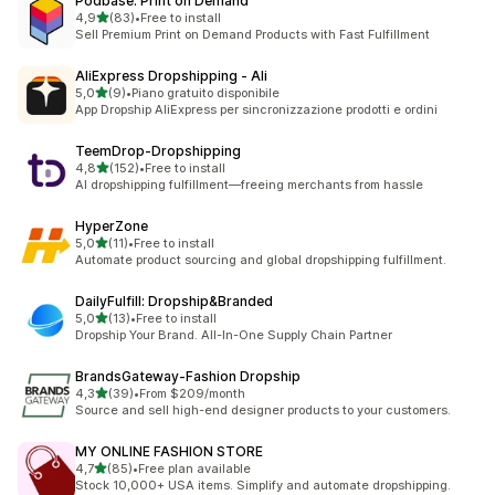
Podbase: Print on Demand
stelle su 5
4,9
(83)
•
Free to install
83 recensioni totali
Sell Premium Print on Demand Products with Fast Fulfillment
AliExpress Dropshipping ‑ Ali
stelle su 5
5,0
(9)
•
Piano gratuito disponibile
9 recensioni totali
App Dropship AliExpress per sincronizzazione prodotti e ordini
TeemDrop‑Dropshipping
stelle su 5
4,8
(152)
•
Free to install
152 recensioni totali
AI dropshipping fulfillment—freeing merchants from hassle
HyperZone
stelle su 5
5,0
(11)
•
Free to install
11 recensioni totali
Automate product sourcing and global dropshipping fulfillment.
DailyFulfill: Dropship&Branded
stelle su 5
5,0
(13)
•
Free to install
13 recensioni totali
Dropship Your Brand. All-In-One Supply Chain Partner
BrandsGateway‑Fashion Dropship
stelle su 5
4,3
(39)
•
From $209/month
39 recensioni totali
Source and sell high-end designer products to your customers.
MY ONLINE FASHION STORE
stelle su 5
4,7
(85)
•
Free plan available
85 recensioni totali
Stock 10,000+ USA items. Simplify and automate dropshipping.