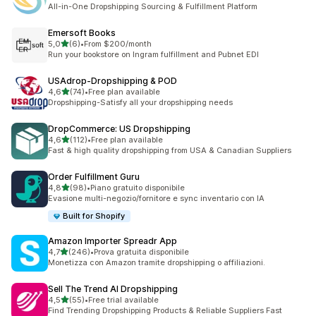
1 recensioni totali
All-in-One Dropshipping Sourcing & Fulfillment Platform
Emersoft Books
stelle su 5
5,0
(6)
•
From $200/month
6 recensioni totali
Run your bookstore on Ingram fulfillment and Pubnet EDI
USAdrop‑Dropshipping & POD
stelle su 5
4,6
(74)
•
Free plan available
74 recensioni totali
Dropshipping-Satisfy all your dropshipping needs
DropCommerce: US Dropshipping
stelle su 5
4,6
(112)
•
Free plan available
112 recensioni totali
Fast & high quality dropshipping from USA & Canadian Suppliers
Order Fulfillment Guru
stelle su 5
4,8
(98)
•
Piano gratuito disponibile
98 recensioni totali
Evasione multi-negozio/fornitore e sync inventario con IA
Built for Shopify
Amazon Importer Spreadr App
stelle su 5
4,7
(246)
•
Prova gratuita disponibile
246 recensioni totali
Monetizza con Amazon tramite dropshipping o affiliazioni.
Sell The Trend AI Dropshipping
stelle su 5
4,5
(55)
•
Free trial available
55 recensioni totali
Find Trending Dropshipping Products & Reliable Suppliers Fast