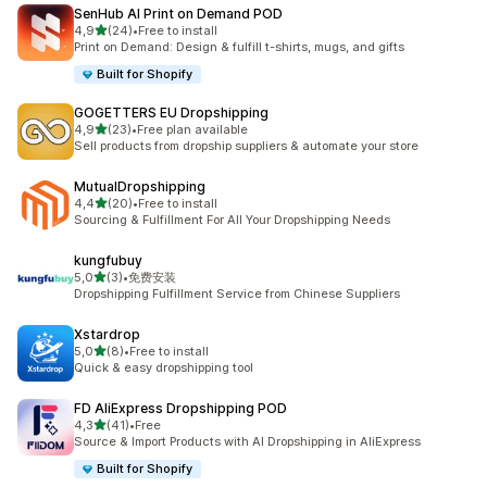
SenHub AI Print on Demand POD
stelle su 5
4,9
(24)
•
Free to install
24 recensioni totali
Print on Demand: Design & fulfill t-shirts, mugs, and gifts
Built for Shopify
GOGETTERS EU Dropshipping
stelle su 5
4,9
(23)
•
Free plan available
23 recensioni totali
Sell products from dropship suppliers & automate your store
MutualDropshipping
stelle su 5
4,4
(20)
•
Free to install
20 recensioni totali
Sourcing & Fulfillment For All Your Dropshipping Needs
kungfubuy
stelle su 5
5,0
(3)
•
免费安装
3 recensioni totali
Dropshipping Fulfillment Service from Chinese Suppliers
Xstardrop
stelle su 5
5,0
(8)
•
Free to install
8 recensioni totali
Quick & easy dropshipping tool
FD AliExpress Dropshipping POD
stelle su 5
4,3
(41)
•
Free
41 recensioni totali
Source & Import Products with AI Dropshipping in AliExpress
Built for Shopify