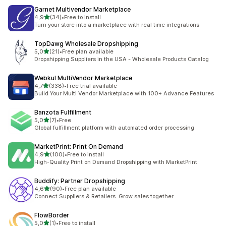
Garnet Multivendor Marketplace
stelle su 5
4,9
(34)
•
Free to install
34 recensioni totali
Turn your store into a marketplace with real time integrations
TopDawg Wholesale Dropshipping
stelle su 5
5,0
(21)
•
Free plan available
21 recensioni totali
Dropshipping Suppliers in the USA - Wholesale Products Catalog
Webkul MultiVendor Marketplace
stelle su 5
4,7
(338)
•
Free trial available
338 recensioni totali
Build Your Multi Vendor Marketplace with 100+ Advance Features
Banzota Fulfillment
stelle su 5
5,0
(7)
•
Free
7 recensioni totali
Global fulfillment platform with automated order processing
MarketPrint: Print On Demand
stelle su 5
4,9
(100)
•
Free to install
100 recensioni totali
High-Quality Print on Demand Dropshipping with MarketPrint
Buddify: Partner Dropshipping
stelle su 5
4,6
(90)
•
Free plan available
90 recensioni totali
Connect Suppliers & Retailers. Grow sales together.
FlowBorder
stelle su 5
5,0
(1)
•
Free to install