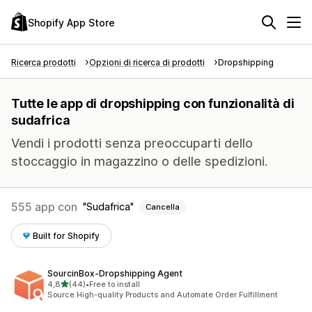
Shopify App Store
Ricerca prodotti
Opzioni di ricerca di prodotti
Dropshipping
Tutte le app di dropshipping con funzionalità di
sudafrica
Vendi i prodotti senza preoccuparti dello
stoccaggio in magazzino o delle spedizioni.
555 app con
Sudafrica
Cancella
Built for Shopify
SourcinBox‑Dropshipping Agent
stelle su 5
4,8
(44)
•
Free to install
44 recensioni totali
Source High-quality Products and Automate Order Fulfillment