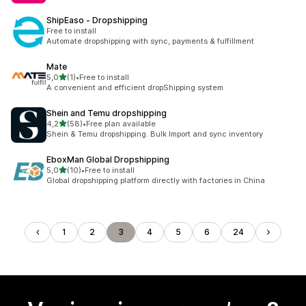
ShipEaso ‑ Dropshipping
Free to install
Automate dropshipping with sync, payments & fulfillment
Mate
stelle su 5
5,0
(1)
•
Free to install
1 recensioni totali
A convenient and efficient dropShipping system
Shein and Temu dropshipping
stelle su 5
4,2
(58)
•
Free plan available
58 recensioni totali
Shein & Temu dropshipping. Bulk Import and sync inventory
EboxMan Global Dropshipping
stelle su 5
5,0
(10)
•
Free to install
10 recensioni totali
Global dropshipping platform directly with factories in China
1
2
3
4
5
6
24