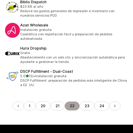
Biblio Dispatch
$23.88 al año
Reduce los gastos generales de impresión e inventario con
nuestros servicios POD
Azan Wholesale
Instalación gratuita
Cosmética con importación fácil y preparación de pedidos
automatizada.
Hurix Dropship
Gratis
Abastecimiento con un solo clic y sincronización automática para
ayudarte a gestionar la tienda.
DSCP Fulfillment ‑ Dual‑Coast
de 5 estrellas
5.0
(5)
•
Instalación gratuita
5 reseñas en total
DSCP Fulfillment: preparación de pedidos más inteligente de China
a EE. UU.
1
20
21
22
23
24