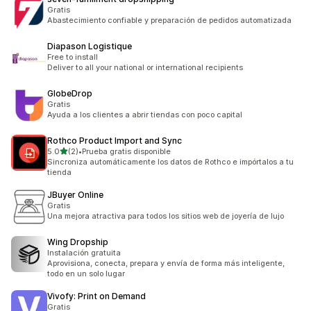
Gratis
Abastecimiento confiable y preparación de pedidos automatizada
Diapason Logistique
Free to install
Deliver to all your national or international recipients
GlobeDrop
Gratis
Ayuda a los clientes a abrir tiendas con poco capital
Rothco Product Import and Sync
de 5 estrellas
5.0
(2)
•
Prueba gratis disponible
2 reseñas en total
Sincroniza automáticamente los datos de Rothco e impórtalos a tu
tienda
JBuyer Online
Gratis
Una mejora atractiva para todos los sitios web de joyería de lujo
Wing Dropship
Instalación gratuita
Aprovisiona, conecta, prepara y envía de forma más inteligente,
todo en un solo lugar
Vivofy: Print on Demand
Gratis