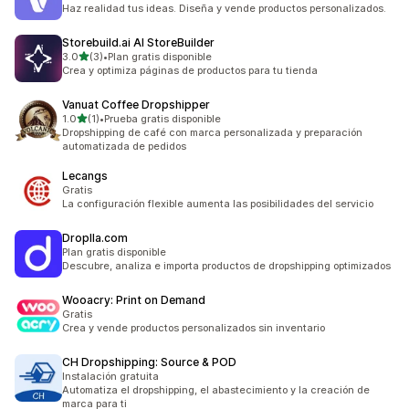
Haz realidad tus ideas. Diseña y vende productos personalizados.
Storebuild.ai AI StoreBuilder
de 5 estrellas
3.0
(3)
•
Plan gratis disponible
3 reseñas en total
Crea y optimiza páginas de productos para tu tienda
Vanuat Coffee Dropshipper
de 5 estrellas
1.0
(1)
•
Prueba gratis disponible
1 reseñas en total
Dropshipping de café con marca personalizada y preparación
automatizada de pedidos
Lecangs
Gratis
La configuración flexible aumenta las posibilidades del servicio
Droplla.com
Plan gratis disponible
Descubre, analiza e importa productos de dropshipping optimizados
Wooacry: Print on Demand
Gratis
Crea y vende productos personalizados sin inventario
CH Dropshipping: Source & POD
Instalación gratuita
Automatiza el dropshipping, el abastecimiento y la creación de
marca para ti