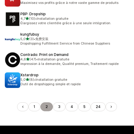
12 avis au total
Maximisez vos profits grâce à notre vaste gamme de produits
PBP: Dropship
étoile(s) sur 5
4,7
(10)
•
Installation gratuite
10 avis au total
Élargissez votre clientèle grâce à une seule intégration.
kungfubuy
étoile(s) sur 5
5,0
(3)
•
免费安装
3 avis au total
Dropshipping Fulfillment Service from Chinese Suppliers
Contrado: Print on Demand
étoile(s) sur 5
4,6
(47)
•
Installation gratuite
47 avis au total
Impression à la demande, Qualité premium, Traitement rapide
Xstardrop
étoile(s) sur 5
5,0
(8)
•
Installation gratuite
8 avis au total
Outil de dropshipping simple et rapide
1
2
3
4
5
24