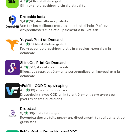
étoile(s) sur 5
4,2
(41)
•
Installation gratuite
41 avis au total
SIHI rend le dropshipping simple et rapide.
Dropship India
étoile(s) sur 5
3,4
(20)
•
Installation gratuite
20 avis au total
Vendez les meilleurs produits dans toute l’Inde. Profitez
d’expéditions faciles et du paiement à la livraison.
Yoycol: Print on Demand
étoile(s) sur 5
4,6
(62)
•
Installation gratuite
62 avis au total
Fournisseur de dropshipping et d’impression intégrale à la
demande.
ShineOn: Print On Demand
étoile(s) sur 5
4,7
(512)
•
Installation gratuite
512 avis au total
Bijoux, cadeaux et vêtements personnalisés en impression à la
demande
vFulfill ‑ COD Dropshipping
étoile(s) sur 5
4,6
(10)
•
Installation gratuite
10 avis au total
Dropshipping avec COD en Inde entièrement géré avec des
produits phares quotidiens
Dropdash
étoile(s) sur 5
3,7
(13)
•
Installation gratuite
13 avis au total
Revendez des produits provenant directement de fabricants et de
grossistes
Fulfiz‑Global Dropshipping&POD