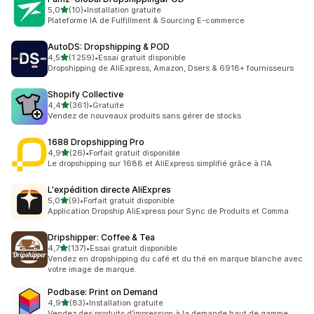
étoile(s) sur 5
5,0
(10)
•
Installation gratuite
10 avis au total
Plateforme IA de Fulfillment & Sourcing E-commerce
AutoDS: Dropshipping & POD
étoile(s) sur 5
4,5
(1 259)
•
Essai gratuit disponible
1259 avis au total
Dropshipping de AliExpress, Amazon, Dsers & 6918+ fournisseurs
Shopify Collective
étoile(s) sur 5
4,4
(361)
•
Gratuite
361 avis au total
Vendez de nouveaux produits sans gérer de stocks
1688 Dropshipping Pro
étoile(s) sur 5
4,9
(26)
•
Forfait gratuit disponible
26 avis au total
Le dropshipping sur 1688 et AliExpress simplifié grâce à l’IA
L'expédition directe AliExpres
étoile(s) sur 5
5,0
(9)
•
Forfait gratuit disponible
9 avis au total
Application Dropship AliExpress pour Sync de Produits et Comma
Dripshipper: Coffee & Tea
étoile(s) sur 5
4,7
(137)
•
Essai gratuit disponible
137 avis au total
Vendez en dropshipping du café et du thé en marque blanche avec
votre image de marque.
Podbase: Print on Demand
étoile(s) sur 5
4,9
(83)
•
Installation gratuite
83 avis au total
Vendez des produits d’impression à la demande haut de gamme