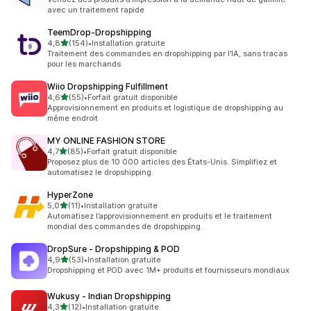
avec un traitement rapide
TeemDrop‑Dropshipping
étoile(s) sur 5
4,8
(154)
•
Installation gratuite
154 avis au total
Traitement des commandes en dropshipping par l’IA, sans tracas
pour les marchands
Wiio Dropshipping Fulfillment
étoile(s) sur 5
4,6
(55)
•
Forfait gratuit disponible
55 avis au total
Approvisionnement en produits et logistique de dropshipping au
même endroit
MY ONLINE FASHION STORE
étoile(s) sur 5
4,7
(85)
•
Forfait gratuit disponible
85 avis au total
Proposez plus de 10 000 articles des États-Unis. Simplifiez et
automatisez le dropshipping.
HyperZone
étoile(s) sur 5
5,0
(11)
•
Installation gratuite
11 avis au total
Automatisez l’approvisionnement en produits et le traitement
mondial des commandes de dropshipping.
DropSure ‑ Dropshipping & POD
étoile(s) sur 5
4,9
(53)
•
Installation gratuite
53 avis au total
Dropshipping et POD avec 1M+ produits et fournisseurs mondiaux
Wukusy ‑ Indian Dropshipping
étoile(s) sur 5
4,3
(12)
•
Installation gratuite