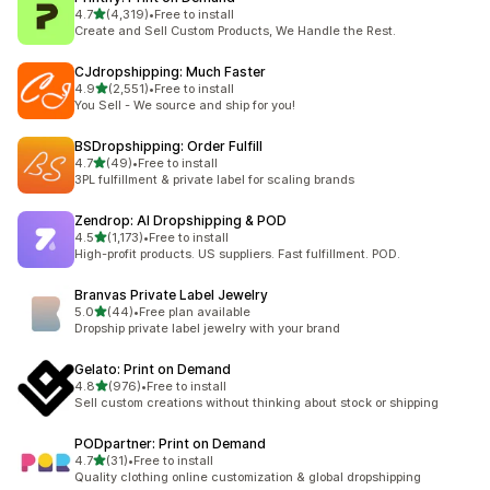
滿分 5 顆星
4.7
(4,319)
•
Free to install
共有 4319 則評價
Create and Sell Custom Products, We Handle the Rest.
CJdropshipping: Much Faster
滿分 5 顆星
4.9
(2,551)
•
Free to install
共有 2551 則評價
You Sell - We source and ship for you!
BSDropshipping: Order Fulfill
滿分 5 顆星
4.7
(49)
•
Free to install
共有 49 則評價
3PL fulfillment & private label for scaling brands
Zendrop: AI Dropshipping & POD
滿分 5 顆星
4.5
(1,173)
•
Free to install
共有 1173 則評價
High-profit products. US suppliers. Fast fulfillment. POD.
Branvas Private Label Jewelry
滿分 5 顆星
5.0
(44)
•
Free plan available
共有 44 則評價
Dropship private label jewelry with your brand
Gelato: Print on Demand
滿分 5 顆星
4.8
(976)
•
Free to install
共有 976 則評價
Sell custom creations without thinking about stock or shipping
PODpartner: Print on Demand
滿分 5 顆星
4.7
(31)
•
Free to install
共有 31 則評價
Quality clothing online customization & global dropshipping