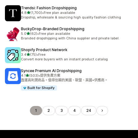
Trendsi: Fashion Dropshipping
滿分 5 顆星
4.8
(1,700)
•
Free plan available
共有 1700 則評價
Dropship, wholesale & sourcing high quality fashion clothing
BuckyDrop‑Branded Dropshipping
滿分 5 顆星
5.0
(62)
•
Free plan available
共有 62 則評價
Branded dropshipping with China supplier and private label.
Shopify Product Network
滿分 5 顆星
3.4
(75)
•
Free
共有 75 則評價
Convert more buyers with an instant product catalog
Syncee Premium AI Dropshipping
滿分 5 顆星
4.1
(503)
•
提供免費方案
共有 503 則評價
直運高利潤商品。值得信賴的美國、歐盟、英國+供應商。
Built for Shopify
1
2
3
4
24