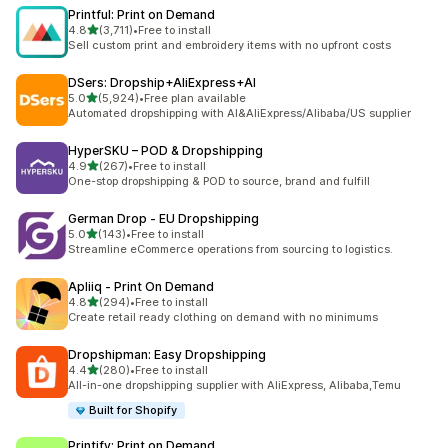
Printful: Print on Demand
滿分 5 顆星
4.8
(3,711)
•
Free to install
共有 3711 則評價
Sell custom print and embroidery items with no upfront costs
DSers: Dropship+AliExpress+AI
滿分 5 顆星
5.0
(5,924)
•
Free plan available
共有 5924 則評價
Automated dropshipping with AI&AliExpress/Alibaba/US supplier
HyperSKU – POD & Dropshipping
滿分 5 顆星
4.9
(267)
•
Free to install
共有 267 則評價
One-stop dropshipping & POD to source, brand and fulfill
German Drop ‑ EU Dropshipping
滿分 5 顆星
5.0
(143)
•
Free to install
共有 143 則評價
Streamline eCommerce operations from sourcing to logistics.
Apliiq ‑ Print On Demand
滿分 5 顆星
4.8
(294)
•
Free to install
共有 294 則評價
Create retail ready clothing on demand with no minimums
Dropshipman: Easy Dropshipping
滿分 5 顆星
4.4
(280)
•
Free to install
共有 280 則評價
All-in-one dropshipping supplier with AliExpress, Alibaba,Temu
Built for Shopify
Printify: Print on Demand