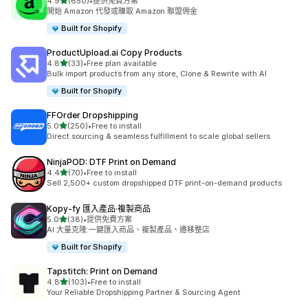
滿分 5 顆星
4.9
(650)
•
提供免費方案
共有 650 則評價
開始 Amazon 代發或賺取 Amazon 聯盟佣金
Built for Shopify
ProductUpload.ai Copy Products
滿分 5 顆星
4.8
(33)
•
Free plan available
共有 33 則評價
Bulk import products from any store, Clone & Rewrite with AI
Built for Shopify
FFOrder Dropshipping
滿分 5 顆星
5.0
(250)
•
Free to install
共有 250 則評價
Direct sourcing & seamless fulfillment to scale global sellers
NinjaPOD: DTF Print on Demand
滿分 5 顆星
4.4
(70)
•
Free to install
共有 70 則評價
Sell 2,500+ custom dropshipped DTF print-on-demand products
Kopy‑fy 匯入產品·複製商品
滿分 5 顆星
5.0
(38)
•
提供免費方案
共有 38 則評價
AI 大量克隆:一鍵匯入商品、複製產品、遷移整店
Built for Shopify
Tapstitch: Print on Demand
滿分 5 顆星
4.8
(103)
•
Free to install
共有 103 則評價
Your Reliable Dropshipping Partner & Sourcing Agent