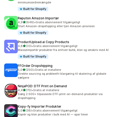
minimumsordremængde
Built for Shopify
Reputon Amazon Importør
ud af 5 stjerner
4,9
(648)
•
Gratis abonnement tilgængeligt
648 anmeldelser i alt
Start Amazon-dropshipping eller tjen Amazon-provision
Built for Shopify
ProductUpload.ai Copy Products
ud af 5 stjerner
4,8
(33)
•
Gratis abonnement tilgængeligt
33 anmeldelser i alt
Masseimportér produkter fra enhver butik, klon og omskriv med AI
Built for Shopify
FFOrder Dropshipping
ud af 5 stjerner
5,0
(250)
•
Gratis at installere
250 anmeldelser i alt
Direkte sourcing og problemfri klargøring til skalering af globale
sælgere
NinjaPOD: DTF Print on Demand
ud af 5 stjerner
4,4
(70)
•
Gratis at installere
70 anmeldelser i alt
Sælg 2.500+ tilpassede DTF-print-on-demand-produkter via
dropshipping
Kopy‑fy Importer Produkter
ud af 5 stjerner
5,0
(38)
•
Gratis abonnement tilgængeligt
38 anmeldelser i alt
Kopiér og klon produkter i bulk med AI — spar timer