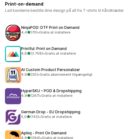
Print-on-demand
Lad kunderne bestille dine design på alt fra T-shirts til håndklæder.
NinjaPOD: DTF Print on Demand
ud af 5 stjerner
4,4
(70)
•
Gratis at installere
70 anmeldelser i alt
Printful: Print on Demand
ud af 5 stjerner
4,8
(3.708)
•
Gratis at installere
3708 anmeldelser i alt
AI Custom Product Personalizer
ud af 5 stjerner
4,9
(30)
•
Gratis abonnement tilgængeligt
30 anmeldelser i alt
HyperSKU – POD & Dropshipping
ud af 5 stjerner
4,9
(267)
•
Gratis at installere
267 anmeldelser i alt
German Drop ‑ EU Dropshipping
ud af 5 stjerner
5,0
(142)
•
Gratis at installere
142 anmeldelser i alt
Apliiq ‑ Print On Demand
ud af 5 stjerner
4,8
(294)
•
Gratis at installere