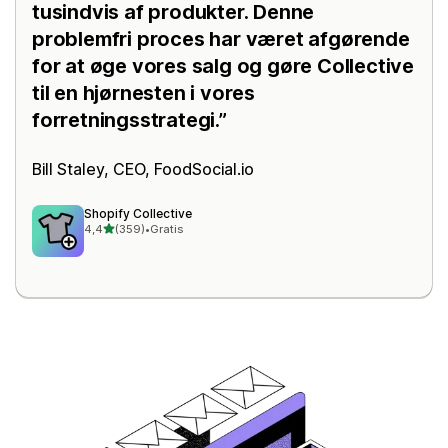
tusindvis af produkter. Denne
problemfri proces har været afgørende
for at øge vores salg og gøre Collective
til en hjørnesten i vores
forretningsstrategi.
Bill Staley, CEO,
FoodSocial.io
Shopify Collective
ud af 5 stjerner
4,4
(359)
•
Gratis
359 anmeldelser i alt