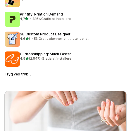
294 anmeldelser i alt
Printify: Print on Demand
ud af 5 stjerner
4,7
(4.316)
•
Gratis at installere
4316 anmeldelser i alt
SB Custom Product Designer
ud af 5 stjerner
4,6
(145)
•
Gratis abonnement tilgængeligt
145 anmeldelser i alt
CJdropshipping: Much Faster
ud af 5 stjerner
4,9
(2.547)
•
Gratis at installere
2547 anmeldelser i alt
Tryg ved tryk