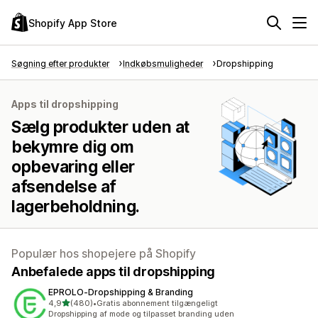
Shopify App Store
Søgning efter produkter
Indkøbsmuligheder
Dropshipping
Apps til dropshipping
Sælg produkter uden at
bekymre dig om
opbevaring eller
afsendelse af
lagerbeholdning.
Populær hos shopejere på Shopify
Anbefalede apps til dropshipping
EPROLO‑Dropshipping & Branding
ud af 5 stjerner
4,9
(480)
•
Gratis abonnement tilgængeligt
480 anmeldelser i alt
Dropshipping af mode og tilpasset branding uden