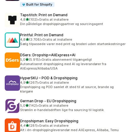
Built for Shopify
Tapstitch: Print on Demand
ud af 5 stjerner
4,8
(102)
•
Gratis at installere
102 anmeldelser i alt
Din pålidelige dropshippingpartner og sourcingagent
Printful: Print on Demand
ud af 5 stjerner
4,8
(3.708)
•
Gratis at installere
3708 anmeldelser i alt
Sælg tilpassede varer med print og broderi uden startomkostninger
DSers: Dropship+AliExpress+AI
ud af 5 stjerner
5,0
(5.915)
•
Gratis abonnement tilgængeligt
5915 anmeldelser i alt
Automatiseret dropshipping med AI og leverandører fra
AliExpress/Alibaba/USA
HyperSKU – POD & Dropshipping
ud af 5 stjerner
4,9
(267)
•
Gratis at installere
267 anmeldelser i alt
Dropshipping og POD samlet ét sted til at source, brande og
klargøre
German Drop ‑ EU Dropshipping
ud af 5 stjerner
5,0
(142)
•
Gratis at installere
142 anmeldelser i alt
Strømlin e-handelsdriften lige fra sourcing til logistik.
Dropshipman: Easy Dropshipping
ud af 5 stjerner
4,4
(281)
•
Gratis at installere
281 anmeldelser i alt
Alt i én-dropshippingleverandør med AliExpress, Alibaba, Temu