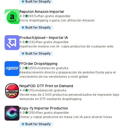
Built for Shopify
Reputon Amazon Importer
de 5 estrellas
4.9
(651)
•
Plan gratis disponible
651 reseñas en total
Inicia dropshipping o gana con afiliación Amazon
Built for Shopify
ProductUpload – Importar IA
de 5 estrellas
4.8
(33)
•
Plan gratis disponible
33 reseñas en total
Importación masiva con IA: copia productos de cualquier web
Built for Shopify
FFOrder Dropshipping
de 5 estrellas
5.0
(250)
•
Instalación gratuita
250 reseñas en total
Abastecimiento directo y preparación de pedidos fluida para el
crecimiento de los vendedores a nivel global
NinjaPOD: DTF Print on Demand
de 5 estrellas
4.4
(70)
•
Instalación gratuita
70 reseñas en total
Vende más de 2.500 productos personalizados de impresión bajo
demanda en DTF mediante dropshipping
Kopy‑fy Importar Productos
de 5 estrellas
4.9
(39)
•
Plan gratis disponible
39 reseñas en total
Clonar y copiar productos en masa con IA para ahorrar horas
Built for Shopify