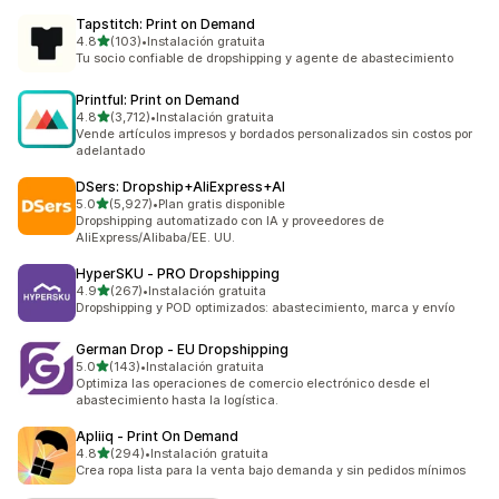
Tapstitch: Print on Demand
de 5 estrellas
4.8
(103)
•
Instalación gratuita
103 reseñas en total
Tu socio confiable de dropshipping y agente de abastecimiento
Printful: Print on Demand
de 5 estrellas
4.8
(3,712)
•
Instalación gratuita
3712 reseñas en total
Vende artículos impresos y bordados personalizados sin costos por
adelantado
DSers: Dropship+AliExpress+AI
de 5 estrellas
5.0
(5,927)
•
Plan gratis disponible
5927 reseñas en total
Dropshipping automatizado con IA y proveedores de
AliExpress/Alibaba/EE. UU.
HyperSKU ‑ PRO Dropshipping
de 5 estrellas
4.9
(267)
•
Instalación gratuita
267 reseñas en total
Dropshipping y POD optimizados: abastecimiento, marca y envío
German Drop ‑ EU Dropshipping
de 5 estrellas
5.0
(143)
•
Instalación gratuita
143 reseñas en total
Optimiza las operaciones de comercio electrónico desde el
abastecimiento hasta la logística.
Apliiq ‑ Print On Demand
de 5 estrellas
4.8
(294)
•
Instalación gratuita
294 reseñas en total
Crea ropa lista para la venta bajo demanda y sin pedidos mínimos