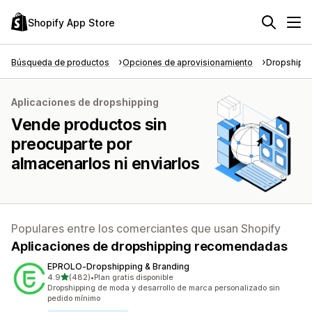
Shopify App Store
Búsqueda de productos
Opciones de aprovisionamiento
Dropshipp
Aplicaciones de dropshipping
Vende productos sin
preocuparte por
almacenarlos ni enviarlos
Populares entre los comerciantes que usan Shopify
Aplicaciones de dropshipping recomendadas
EPROLO‑Dropshipping & Branding
de 5 estrellas
4.9
(482)
•
Plan gratis disponible
482 reseñas en total
Dropshipping de moda y desarrollo de marca personalizado sin
pedido mínimo