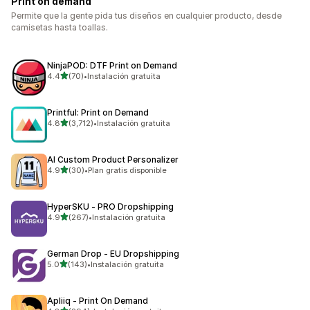
Print on demand
Permite que la gente pida tus diseños en cualquier producto, desde
camisetas hasta toallas.
NinjaPOD: DTF Print on Demand
de 5 estrellas
4.4
(70)
•
Instalación gratuita
70 reseñas en total
Printful: Print on Demand
de 5 estrellas
4.8
(3,712)
•
Instalación gratuita
3712 reseñas en total
AI Custom Product Personalizer
de 5 estrellas
4.9
(30)
•
Plan gratis disponible
30 reseñas en total
HyperSKU ‑ PRO Dropshipping
de 5 estrellas
4.9
(267)
•
Instalación gratuita
267 reseñas en total
German Drop ‑ EU Dropshipping
de 5 estrellas
5.0
(143)
•
Instalación gratuita
143 reseñas en total
Apliiq ‑ Print On Demand