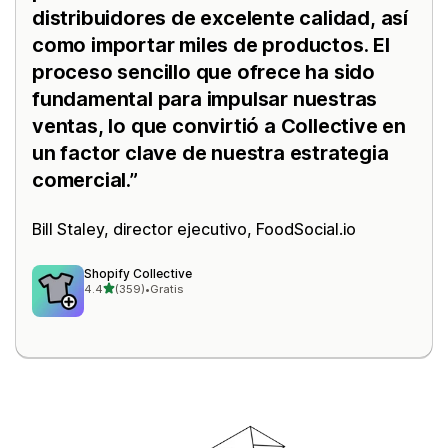
distribuidores de excelente calidad, así
como importar miles de productos. El
proceso sencillo que ofrece ha sido
fundamental para impulsar nuestras
ventas, lo que convirtió a Collective en
un factor clave de nuestra estrategia
comercial.
Bill Staley, director ejecutivo,
FoodSocial.io
Shopify Collective
de 5 estrellas
4.4
(359)
•
Gratis
359 reseñas en total