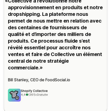
Collective a révolutionné notre
approvisionnement en produits et notre
dropshipping. La plateforme nous
permet de nous mettre en relation avec
des centaines de fournisseurs de
qualité et d’importer des milliers de
produits. Ce processus fluide s’est
révélé essentiel pour accroître nos
ventes et faire de Collective un élément
central de notre stratégie
commerciale.
Bill Stanley, CEO de
FoodSocial.io
Shopify Collective
étoile(s) sur 5
4,4
(361)
•
Gratuite
361 avis au total