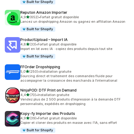
Built for Shopify
Reputon Amazon Importer
étoile(s) sur 5
4,9
(652)
•
Forfait gratuit disponible
652 avis au total
Lancez un dropshipping Amazon ou gagnez en affiliation Amazon
Built for Shopify
ProductUpload – Import IA
étoile(s) sur 5
4,8
(33)
•
Forfait gratuit disponible
33 avis au total
Import en lot avec IA : copiez des produits depuis tout site
Built for Shopify
FFOrder Dropshipping
étoile(s) sur 5
5,0
(250)
•
Installation gratuite
250 avis au total
Sourcing direct et traitement des commandes fluide pour
accompagner la croissance des marchands à l’international
NinjaPOD: DTF Print on Demand
étoile(s) sur 5
4,4
(70)
•
Installation gratuite
70 avis au total
Vendez plus de 2 500 produits d’impression à la demande DTF
personnalisés, expédiés en dropshipping
Kopy‑fy Importer des Produits
étoile(s) sur 5
4,9
(39)
•
Forfait gratuit disponible
39 avis au total
Copier et cloner des produits en masse avec l'IA, sans effort
Built for Shopify