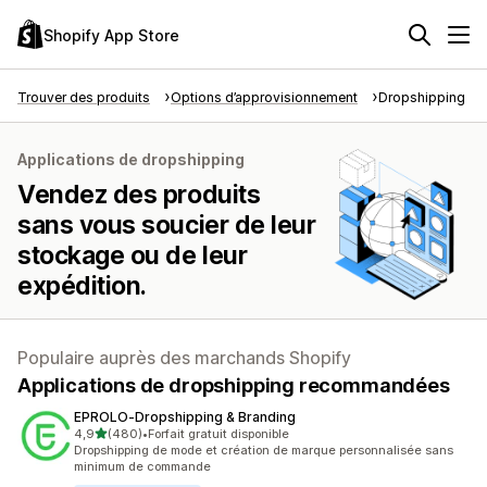
Shopify App Store
Trouver des produits
Options d’approvisionnement
Dropshipping
Applications de dropshipping
Vendez des produits
sans vous soucier de leur
stockage ou de leur
expédition.
Populaire auprès des marchands Shopify
Applications de dropshipping recommandées
EPROLO‑Dropshipping & Branding
étoile(s) sur 5
4,9
(480)
•
Forfait gratuit disponible
480 avis au total
Dropshipping de mode et création de marque personnalisée sans
minimum de commande