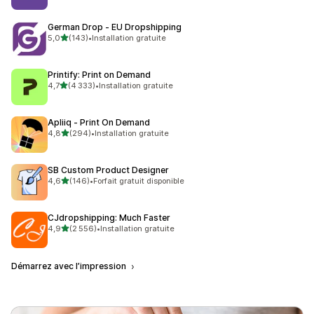
German Drop ‑ EU Dropshipping
étoile(s) sur 5
5,0
(143)
•
Installation gratuite
143 avis au total
Printify: Print on Demand
étoile(s) sur 5
4,7
(4 333)
•
Installation gratuite
4333 avis au total
Apliiq ‑ Print On Demand
étoile(s) sur 5
4,8
(294)
•
Installation gratuite
294 avis au total
SB Custom Product Designer
étoile(s) sur 5
4,6
(146)
•
Forfait gratuit disponible
146 avis au total
CJdropshipping: Much Faster
étoile(s) sur 5
4,9
(2 556)
•
Installation gratuite
2556 avis au total
Démarrez avec l’impression