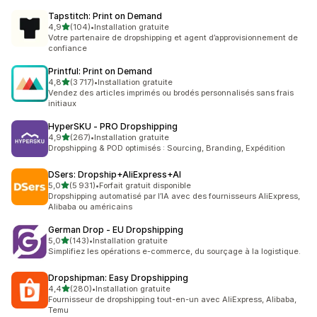
Tapstitch: Print on Demand
étoile(s) sur 5
4,9
(104)
•
Installation gratuite
104 avis au total
Votre partenaire de dropshipping et agent d’approvisionnement de
confiance
Printful: Print on Demand
étoile(s) sur 5
4,8
(3 717)
•
Installation gratuite
3717 avis au total
Vendez des articles imprimés ou brodés personnalisés sans frais
initiaux
HyperSKU ‑ PRO Dropshipping
étoile(s) sur 5
4,9
(267)
•
Installation gratuite
267 avis au total
Dropshipping & POD optimisés : Sourcing, Branding, Expédition
DSers: Dropship+AliExpress+AI
étoile(s) sur 5
5,0
(5 931)
•
Forfait gratuit disponible
5931 avis au total
Dropshipping automatisé par l’IA avec des fournisseurs AliExpress,
Alibaba ou américains
German Drop ‑ EU Dropshipping
étoile(s) sur 5
5,0
(143)
•
Installation gratuite
143 avis au total
Simplifiez les opérations e-commerce, du sourçage à la logistique.
Dropshipman: Easy Dropshipping
étoile(s) sur 5
4,4
(280)
•
Installation gratuite
280 avis au total
Fournisseur de dropshipping tout-en-un avec AliExpress, Alibaba,
Temu