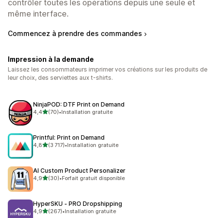
contrôler toutes les opérations depuis une seule et
même interface.
Commencez à prendre des commandes
Impression à la demande
Laissez les consommateurs imprimer vos créations sur les produits de
leur choix, des serviettes aux t-shirts.
NinjaPOD: DTF Print on Demand
étoile(s) sur 5
4,4
(70)
•
Installation gratuite
70 avis au total
Printful: Print on Demand
étoile(s) sur 5
4,8
(3 717)
•
Installation gratuite
3717 avis au total
AI Custom Product Personalizer
étoile(s) sur 5
4,9
(30)
•
Forfait gratuit disponible
30 avis au total
HyperSKU ‑ PRO Dropshipping
étoile(s) sur 5
4,9
(267)
•
Installation gratuite
267 avis au total