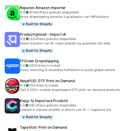
Reputon Amazon Importer
stelle su 5
4,9
(649)
•
Piano gratuito disponibile
649 recensioni totali
Avvia dropshipping Amazon o guadagna con l’affiliazione
Built for Shopify
ProductUpload – Import IA
stelle su 5
4,8
(32)
•
Piano gratuito disponibile
32 recensioni totali
Import massivo con IA: copia prodotti da qualsiasi sito web
Built for Shopify
FFOrder Dropshipping
stelle su 5
5,0
(250)
•
Free to install
250 recensioni totali
Direct sourcing & seamless fulfillment to scale global sellers
NinjaPOD: DTF Print on Demand
stelle su 5
4,4
(70)
•
Free to install
70 recensioni totali
Sell 2,500+ custom dropshipped DTF print-on-demand products
Kopy‑fy Importare Prodotti
stelle su 5
5,0
(38)
•
Piano gratuito disponibile
38 recensioni totali
Copiare e clonare prodotti in blocco con IA — risparmia ore
Built for Shopify
Tapstitch: Print on Demand