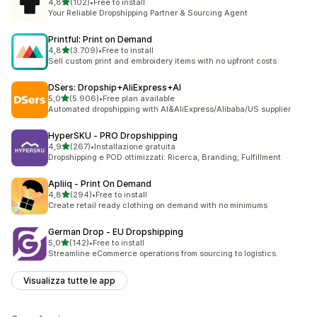
stelle su 5
4,8
(102)
•
Free to install
102 recensioni totali
Your Reliable Dropshipping Partner & Sourcing Agent
Printful: Print on Demand
stelle su 5
4,8
(3.709)
•
Free to install
3709 recensioni totali
Sell custom print and embroidery items with no upfront costs
DSers: Dropship+AliExpress+AI
stelle su 5
5,0
(5.906)
•
Free plan available
5906 recensioni totali
Automated dropshipping with AI&AliExpress/Alibaba/US supplier
HyperSKU ‑ PRO Dropshipping
stelle su 5
4,9
(267)
•
Installazione gratuita
267 recensioni totali
Dropshipping e POD ottimizzati: Ricerca, Branding, Fulfillment
Apliiq ‑ Print On Demand
stelle su 5
4,8
(294)
•
Free to install
294 recensioni totali
Create retail ready clothing on demand with no minimums
German Drop ‑ EU Dropshipping
stelle su 5
5,0
(142)
•
Free to install
142 recensioni totali
Streamline eCommerce operations from sourcing to logistics.
Visualizza tutte le app