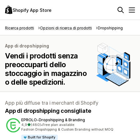
Shopify App Store
Ricerca prodotti
Opzioni di ricerca di prodotti
Dropshipping
App di dropshipping
Vendi i prodotti senza
preoccuparti dello
stoccaggio in magazzino
o delle spedizioni.
App più diffuse tra i merchant di Shopify
App di dropshipping consigliate
EPROLO‑Dropshipping & Branding
stelle su 5
4,9
(480)
•
Free plan available
480 recensioni totali
Fashion Dropshipping & Custom Branding without MOQ
Built for Shopify