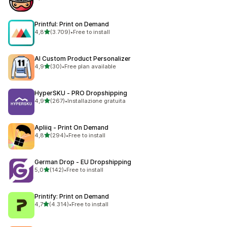
70 recensioni totali
Printful: Print on Demand
stelle su 5
4,8
(3.709)
•
Free to install
3709 recensioni totali
AI Custom Product Personalizer
stelle su 5
4,9
(30)
•
Free plan available
30 recensioni totali
HyperSKU ‑ PRO Dropshipping
stelle su 5
4,9
(267)
•
Installazione gratuita
267 recensioni totali
Apliiq ‑ Print On Demand
stelle su 5
4,8
(294)
•
Free to install
294 recensioni totali
German Drop ‑ EU Dropshipping
stelle su 5
5,0
(142)
•
Free to install
142 recensioni totali
Printify: Print on Demand
stelle su 5
4,7
(4.314)
•
Free to install
4314 recensioni totali