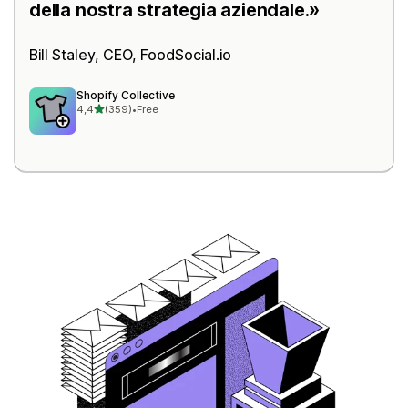
della nostra strategia aziendale.
Bill Staley, CEO,
FoodSocial.io
Shopify Collective
stelle su 5
4,4
(359)
•
Free
359 recensioni totali