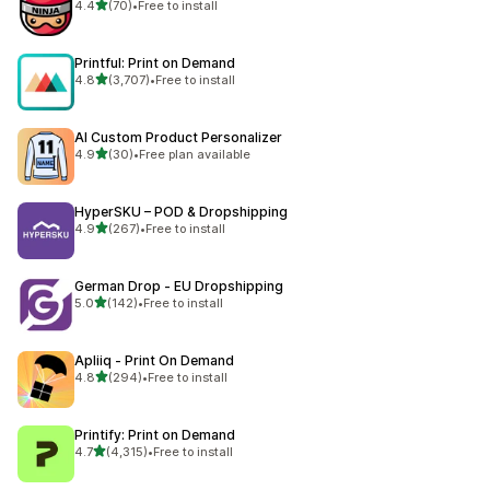
5つ星中
4.4
(70)
•
Free to install
合計レビュー数：70件
Printful: Print on Demand
5つ星中
4.8
(3,707)
•
Free to install
合計レビュー数：3707件
AI Custom Product Personalizer
5つ星中
4.9
(30)
•
Free plan available
合計レビュー数：30件
HyperSKU – POD & Dropshipping
5つ星中
4.9
(267)
•
Free to install
合計レビュー数：267件
German Drop ‑ EU Dropshipping
5つ星中
5.0
(142)
•
Free to install
合計レビュー数：142件
Apliiq ‑ Print On Demand
5つ星中
4.8
(294)
•
Free to install
合計レビュー数：294件
Printify: Print on Demand
5つ星中
4.7
(4,315)
•
Free to install
合計レビュー数：4315件