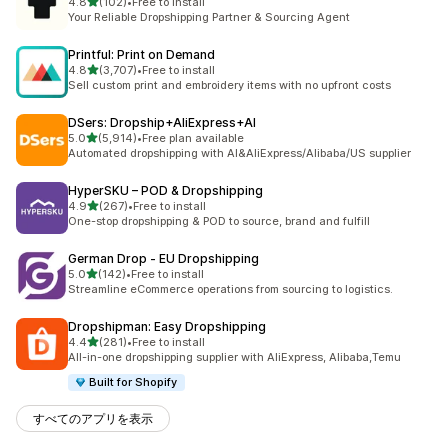
5つ星中
4.8
(102)
•
Free to install
合計レビュー数：102件
Your Reliable Dropshipping Partner & Sourcing Agent
Printful: Print on Demand
5つ星中
4.8
(3,707)
•
Free to install
合計レビュー数：3707件
Sell custom print and embroidery items with no upfront costs
DSers: Dropship+AliExpress+AI
5つ星中
5.0
(5,914)
•
Free plan available
合計レビュー数：5914件
Automated dropshipping with AI&AliExpress/Alibaba/US supplier
HyperSKU – POD & Dropshipping
5つ星中
4.9
(267)
•
Free to install
合計レビュー数：267件
One-stop dropshipping & POD to source, brand and fulfill
German Drop ‑ EU Dropshipping
5つ星中
5.0
(142)
•
Free to install
合計レビュー数：142件
Streamline eCommerce operations from sourcing to logistics.
Dropshipman: Easy Dropshipping
5つ星中
4.4
(281)
•
Free to install
合計レビュー数：281件
All-in-one dropshipping supplier with AliExpress, Alibaba,Temu
Built for Shopify
すべてのアプリを表示