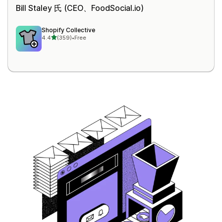
Bill Staley 氏 (CEO、
FoodSocial.io
)
Shopify Collective
5つ星中
4.4
(359)
•
Free
合計レビュー数：359件