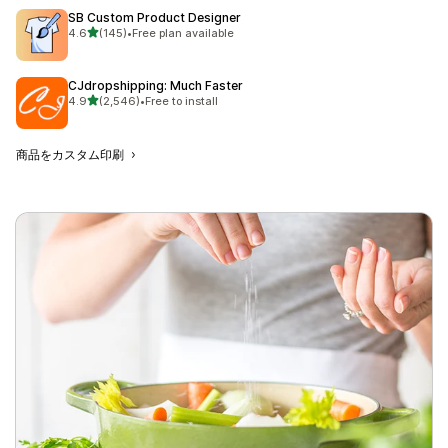
SB Custom Product Designer
5つ星中
4.6
(145)
•
Free plan available
合計レビュー数：145件
CJdropshipping: Much Faster
5つ星中
4.9
(2,546)
•
Free to install
合計レビュー数：2546件
商品をカスタム印刷