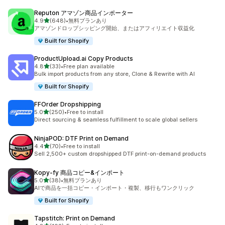
Reputon アマゾン商品インポーター
5つ星中
4.9
(648)
•
無料プランあり
合計レビュー数：648件
アマゾンドロップシッピング開始、またはアフィリエイト収益化
Built for Shopify
ProductUpload.ai Copy Products
5つ星中
4.8
(33)
•
Free plan available
合計レビュー数：33件
Bulk import products from any store, Clone & Rewrite with AI
Built for Shopify
FFOrder Dropshipping
5つ星中
5.0
(250)
•
Free to install
合計レビュー数：250件
Direct sourcing & seamless fulfillment to scale global sellers
NinjaPOD: DTF Print on Demand
5つ星中
4.4
(70)
•
Free to install
合計レビュー数：70件
Sell 2,500+ custom dropshipped DTF print-on-demand products
Kopy‑fy 商品コピー&インポート
5つ星中
5.0
(38)
•
無料プランあり
合計レビュー数：38件
AIで商品を一括コピー・インポート・複製、移行もワンクリック
Built for Shopify
Tapstitch: Print on Demand