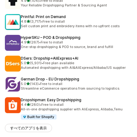
5つ星中
4.9
(104)
•
Free to install
合計レビュー数：104件
Your Reliable Dropshipping Partner & Sourcing Agent
Printful: Print on Demand
5つ星中
4.8
(3,717)
•
Free to install
合計レビュー数：3717件
Sell custom print and embroidery items with no upfront costs
HyperSKU – POD & Dropshipping
5つ星中
4.9
(267)
•
Free to install
合計レビュー数：267件
One-stop dropshipping & POD to source, brand and fulfill
DSers: Dropship+AliExpress+AI
5つ星中
5.0
(5,931)
•
Free plan available
合計レビュー数：5931件
Automated dropshipping with AI&AliExpress/Alibaba/US supplier
German Drop ‑ EU Dropshipping
5つ星中
5.0
(143)
•
Free to install
合計レビュー数：143件
Streamline eCommerce operations from sourcing to logistics.
Dropshipman: Easy Dropshipping
5つ星中
4.4
(280)
•
Free to install
合計レビュー数：280件
All-in-one dropshipping supplier with AliExpress, Alibaba,Temu
Built for Shopify
すべてのアプリを表示