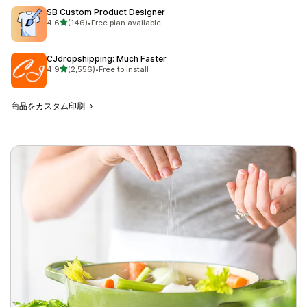
SB Custom Product Designer
5つ星中
4.6
(146)
•
Free plan available
合計レビュー数：146件
CJdropshipping: Much Faster
5つ星中
4.9
(2,556)
•
Free to install
合計レビュー数：2556件
商品をカスタム印刷