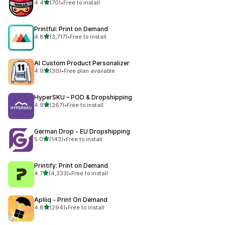
5つ星中
4.4
(70)
•
Free to install
合計レビュー数：70件
Printful: Print on Demand
5つ星中
4.8
(3,717)
•
Free to install
合計レビュー数：3717件
AI Custom Product Personalizer
5つ星中
4.9
(30)
•
Free plan available
合計レビュー数：30件
HyperSKU – POD & Dropshipping
5つ星中
4.9
(267)
•
Free to install
合計レビュー数：267件
German Drop ‑ EU Dropshipping
5つ星中
5.0
(143)
•
Free to install
合計レビュー数：143件
Printify: Print on Demand
5つ星中
4.7
(4,333)
•
Free to install
合計レビュー数：4333件
Apliiq ‑ Print On Demand
5つ星中
4.8
(294)
•
Free to install
合計レビュー数：294件