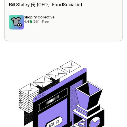
Bill Staley 氏 (CEO、
FoodSocial.io
)
Shopify Collective
5つ星中
4.4
(361)
•
Free
合計レビュー数：361件