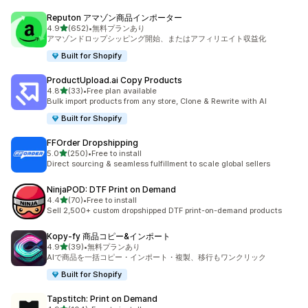
Reputon アマゾン商品インポーター
5つ星中
4.9
(652)
•
無料プランあり
合計レビュー数：652件
アマゾンドロップシッピング開始、またはアフィリエイト収益化
Built for Shopify
ProductUpload.ai Copy Products
5つ星中
4.8
(33)
•
Free plan available
合計レビュー数：33件
Bulk import products from any store, Clone & Rewrite with AI
Built for Shopify
FFOrder Dropshipping
5つ星中
5.0
(250)
•
Free to install
合計レビュー数：250件
Direct sourcing & seamless fulfillment to scale global sellers
NinjaPOD: DTF Print on Demand
5つ星中
4.4
(70)
•
Free to install
合計レビュー数：70件
Sell 2,500+ custom dropshipped DTF print-on-demand products
Kopy‑fy 商品コピー&インポート
5つ星中
4.9
(39)
•
無料プランあり
合計レビュー数：39件
AIで商品を一括コピー・インポート・複製、移行もワンクリック
Built for Shopify
Tapstitch: Print on Demand