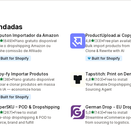
endadas
puton Importador da Amazon
ProductUpload.ai Cop
de 5 estrelas
de 5 estrelas
(649)
•
Plano gratuito disponível
4,8
(33)
•
Free plan availa
 total de avaliações
33 total de avaliações
cie o dropshipping Amazon ou
Bulk import products from 
he comissão de Afiliado
Clone & Rewrite with AI
Built for Shopify
Built for Shopify
py‑fy Importar Produtos
Tapstitch: Print on D
de 5 estrelas
de 5 estrelas
(38)
•
Plano gratuito disponível
4,8
(103)
•
Free to install
total de avaliações
103 total de avaliações
iar e clonar produtos em massa
Your Reliable Dropshipping
 IA — economize horas
Sourcing Agent
Built for Shopify
perSKU – POD & Dropshipping
German Drop ‑ EU Dro
de 5 estrelas
de 5 estrelas
(267)
•
Free to install
5,0
(143)
•
Free to install
 total de avaliações
143 total de avaliações
-stop dropshipping & POD to
Streamline eCommerce ope
rce, brand and fulfill
from sourcing to logistics.