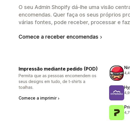
O seu Admin Shopify dá-lhe uma visão centra
encomendas. Quer faça os seus próprios pro
várias fontes, pode receber, processar e faz
Comece a receber encomendas
Ni
Impressão mediante pedido (POD)
4,4
70 
Permita que as pessoas encomendem os
seus designs em tudo, de t-shirts a
toalhas.
Hy
4,9
267
Comece a imprimir
Pr
4,7
431