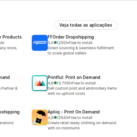
Veja todas as aplicações
y Products
FFOrder Dropshipping
de 5 estrelas
ble
5,0
(250)
•
Free to install
250 total de avaliações
any store,
Direct sourcing & seamless fulfillment
to scale global sellers
emand
Printful: Print on Demand
de 5 estrelas
4,8
(3.709)
•
Free to install
3709 total de avaliações
 Partner &
Sell custom print and embroidery items
with no upfront costs
pshipping
Apliiq ‑ Print On Demand
de 5 estrelas
4,8
(294)
•
Free to install
294 total de avaliações
rations
Create retail ready clothing on demand
with no minimums