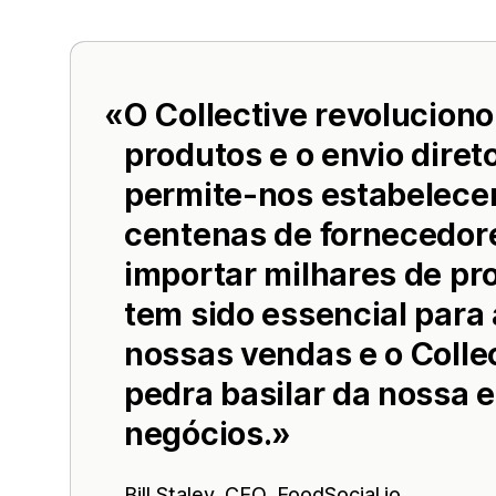
O Collective revoluciono
produtos e o envio diret
permite-nos estabelece
centenas de fornecedore
importar milhares de pr
tem sido essencial par
nossas vendas e o Colle
pedra basilar da nossa e
negócios.
Bill Staley, CEO,
FoodSocial.io