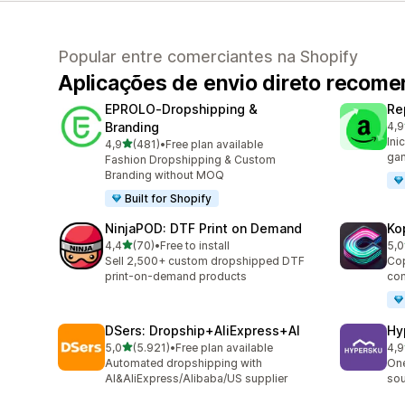
Popular entre comerciantes na Shopify
Aplicações de envio direto recom
EPROLO‑Dropshipping &
Re
Branding
4,9
649
Ini
de 5 estrelas
4,9
(481)
•
Free plan available
481 total de avaliações
gan
Fashion Dropshipping & Custom
Branding without MOQ
Built for Shopify
NinjaPOD: DTF Print on Demand
Ko
de 5 estrelas
4,4
(70)
•
Free to install
5,0
70 total de avaliações
38 
Sell 2,500+ custom dropshipped DTF
Cop
print-on-demand products
com
DSers: Dropship+AliExpress+AI
Hy
de 5 estrelas
5,0
(5.921)
•
Free plan available
4,9
5921 total de avaliações
267
Automated dropshipping with
One
AI&AliExpress/Alibaba/US supplier
sou