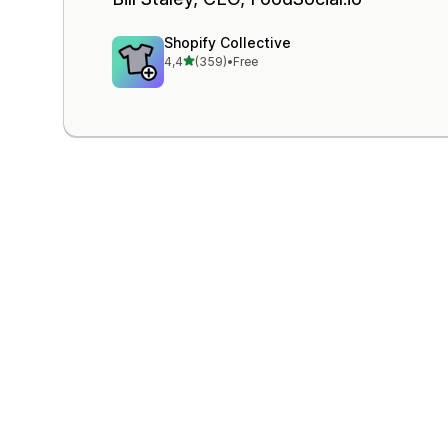
Shopify Collective
de 5 estrelas
4,4
(359)
•
Free
359 total de avaliações