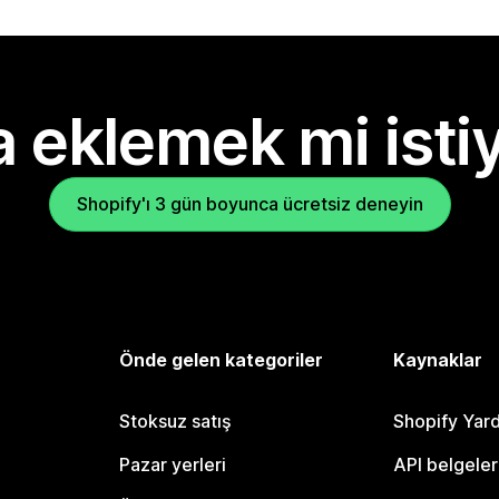
 eklemek mi isti
Shopify'ı 3 gün boyunca ücretsiz deneyin
Önde gelen kategoriler
Kaynaklar
Stoksuz satış
Shopify Yar
Pazar yerleri
API belgeler