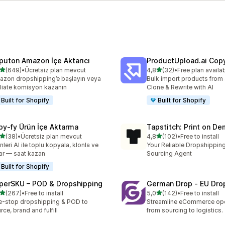
ı
puton Amazon İçe Aktarıcı
ProductUpload.ai Cop
5 yıldız üzerinden
5 yıldız üzerinden
(649)
•
Ücretsiz plan mevcut
4,8
(32)
•
Free plan availa
lam 649 değerlendirme
toplam 32 değerlendirme
zon dropshipping’e başlayın veya
Bulk import products from 
iliate komisyon kazanın
Clone & Rewrite with AI
Built for Shopify
Built for Shopify
py‑fy Ürün İçe Aktarma
Tapstitch: Print on D
5 yıldız üzerinden
5 yıldız üzerinden
(38)
•
Ücretsiz plan mevcut
4,8
(102)
•
Free to install
lam 38 değerlendirme
toplam 102 değerlendirme
nleri AI ile toplu kopyala, klonla ve
Your Reliable Dropshipping
ar — saat kazan
Sourcing Agent
Built for Shopify
perSKU – POD & Dropshipping
German Drop ‑ EU Dro
5 yıldız üzerinden
5 yıldız üzerinden
(267)
•
Free to install
5,0
(142)
•
Free to install
lam 267 değerlendirme
toplam 142 değerlendirme
-stop dropshipping & POD to
Streamline eCommerce ope
rce, brand and fulfill
from sourcing to logistics.