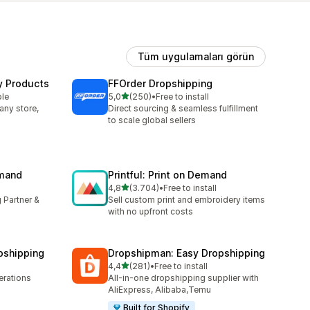
Tüm uygulamaları görün
y Products
FFOrder Dropshipping
5 yıldız üzerinden
ble
5,0
(250)
•
Free to install
toplam 250 değerlendirme
any store,
Direct sourcing & seamless fulfillment
to scale global sellers
emand
Printful: Print on Demand
5 yıldız üzerinden
4,8
(3.704)
•
Free to install
toplam 3704 değerlendirme
 Partner &
Sell custom print and embroidery items
with no upfront costs
pshipping
Dropshipman: Easy Dropshipping
5 yıldız üzerinden
4,4
(281)
•
Free to install
toplam 281 değerlendirme
rations
All-in-one dropshipping supplier with
AliExpress, Alibaba,Temu
Built for Shopify