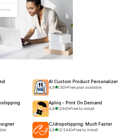
and
AI Custom Product Personalizer
5 yıldız üzerinden
l
4,9
(30)
•
Free plan available
e
toplam 30 değerlendirme
pshipping
Apliiq ‑ Print On Demand
5 yıldız üzerinden
4,8
(294)
•
Free to install
toplam 294 değerlendirme
signer
CJdropshipping: Much Faster
5 yıldız üzerinden
able
4,9
(2.544)
•
Free to install
toplam 2544 değerlendirme