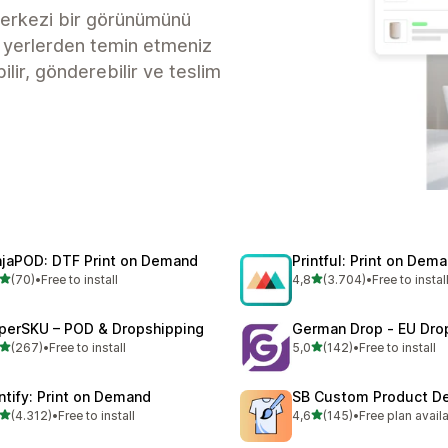
 merkezi bir görünümünü
lı yerlerden temin etmeniz
ilir, gönderebilir ve teslim
njaPOD: DTF Print on Demand
Printful: Print on Dem
5 yıldız üzerinden
5 yıldız üzerinden
(70)
•
Free to install
4,8
(3.704)
•
Free to instal
lam 70 değerlendirme
toplam 3704 değerlendirm
perSKU – POD & Dropshipping
German Drop ‑ EU Dro
5 yıldız üzerinden
5 yıldız üzerinden
(267)
•
Free to install
5,0
(142)
•
Free to install
lam 267 değerlendirme
toplam 142 değerlendirme
intify: Print on Demand
SB Custom Product De
5 yıldız üzerinden
5 yıldız üzerinden
(4.312)
•
Free to install
4,6
(145)
•
Free plan avail
lam 4312 değerlendirme
toplam 145 değerlendirme