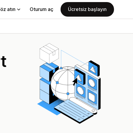
öz atın
Oturum aç
Ücretsiz başlayın
t