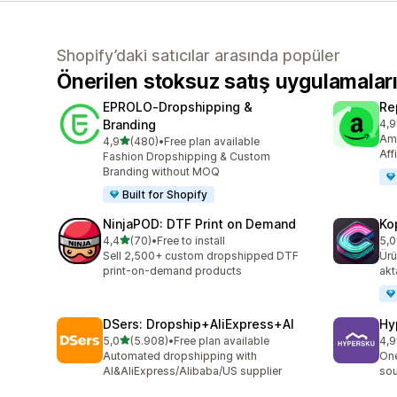
Shopify’daki satıcılar arasında popüler
Önerilen stoksuz satış uygulamalar
EPROLO‑Dropshipping &
Re
Branding
4,9
top
Ama
5 yıldız üzerinden
4,9
(480)
•
Free plan available
toplam 480 değerlendirme
Aff
Fashion Dropshipping & Custom
Branding without MOQ
Built for Shopify
NinjaPOD: DTF Print on Demand
Ko
5 yıldız üzerinden
4,4
(70)
•
Free to install
5,0
toplam 70 değerlendirme
top
Sell 2,500+ custom dropshipped DTF
Ürü
print-on-demand products
akt
DSers: Dropship+AliExpress+AI
Hy
5 yıldız üzerinden
5,0
(5.908)
•
Free plan available
4,9
toplam 5908 değerlendirme
top
Automated dropshipping with
One
AI&AliExpress/Alibaba/US supplier
sou