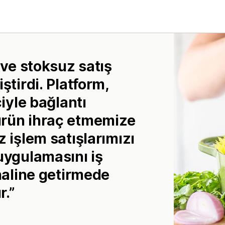
 ve stoksuz satış
ştirdi. Platform,
çiyle bağlantı
ürün ihraç etmemize
 işlem satışlarımızı
uygulamasını iş
 haline getirmede
r.