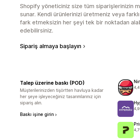
Shopify yöneticiniz size tüm siparişlerinizin
sunar. Kendi ürünlerinizi üretmeniz veya fark
fark etmeksizin her şeyi tek bir noktadan alab
edebilirsiniz.
Sipariş almaya başlayın
Ni
Talep üzerine baskı (POD)
4,4
top
Müşterilerinizden tişörtten havluya kadar
her şeye işleyeceğiniz tasarımlarınız için
sipariş alın.
Hy
4,9
top
Baskı işine girin
Pr
4,7
top