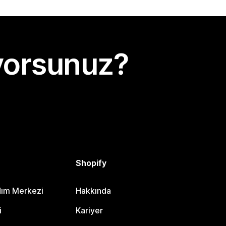
yorsunuz?
Shopify
dım Merkezi
Hakkında
i
Kariyer