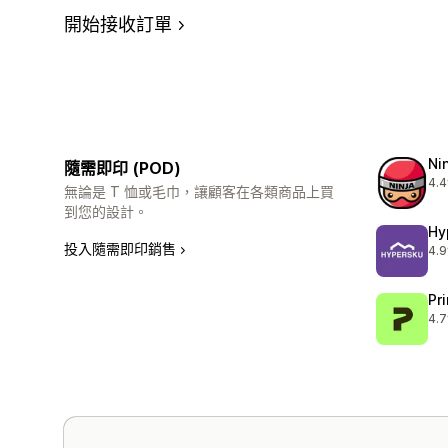
開始接收訂單
Ni
隨需即印 (POD)
4.4
共有
無論是 T 恤或毛巾，讓顧客在各類商品上買
到您的設計。
Hy
投入隨需即印銷售
4.9
共有
Pr
4.7
共有