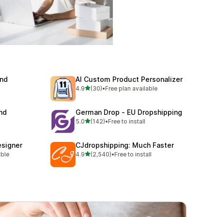
and
AI Custom Product Personalizer
滿分 5 顆星
4.9
(30)
•
Free plan available
共有 30 則評價
nd
German Drop ‑ EU Dropshipping
滿分 5 顆星
5.0
(142)
•
Free to install
共有 142 則評價
signer
CJdropshipping: Much Faster
滿分 5 顆星
able
4.9
(2,540)
•
Free to install
共有 2540 則評價