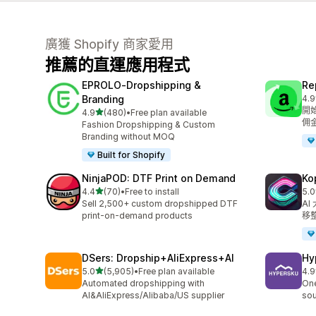
廣獲 Shopify 商家愛用
推薦的直運應用程式
EPROLO‑Dropshipping &
Re
Branding
4.9
共有
開始
滿分 5 顆星
4.9
(480)
•
Free plan available
共有 480 則評價
佣
Fashion Dropshipping & Custom
Branding without MOQ
Built for Shopify
NinjaPOD: DTF Print on Demand
K
滿分 5 顆星
4.4
(70)
•
Free to install
5.0
共有 70 則評價
共有
Sell 2,500+ custom dropshipped DTF
A
print-on-demand products
移
DSers: Dropship+AliExpress+AI
Hy
滿分 5 顆星
5.0
(5,905)
•
Free plan available
4.9
共有 5905 則評價
共有
Automated dropshipping with
One
AI&AliExpress/Alibaba/US supplier
sou