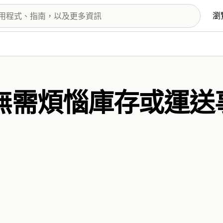
瀏
無需煩惱庫存或運送