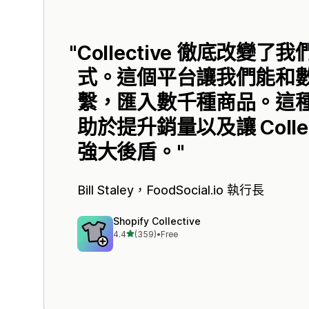
Collective 徹底改變
式。這個平台讓我們能和
繫，匯入數千種商品。這
助於提升銷量以及讓 Colle
強大後盾。
Bill Staley，
FoodSocial.io
執行長
Shopify Collective
滿分 5 顆星
4.4
(359)
•
Free
共有 359 則評價