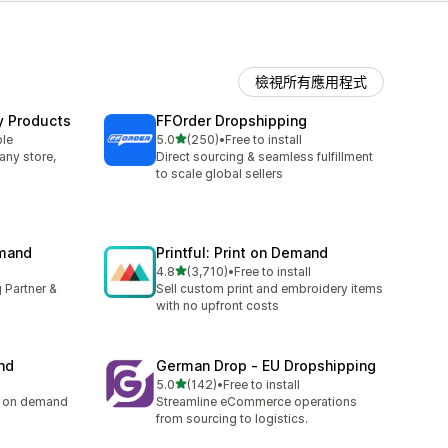
檢視所有應用程式
y Products
FFOrder Dropshipping
滿分 5 顆星
ble
5.0
(250)
•
Free to install
共有 250 則評價
any store,
Direct sourcing & seamless fulfillment
to scale global sellers
emand
Printful: Print on Demand
滿分 5 顆星
4.8
(3,710)
•
Free to install
共有 3710 則評價
 Partner &
Sell custom print and embroidery items
with no upfront costs
nd
German Drop ‑ EU Dropshipping
滿分 5 顆星
5.0
(142)
•
Free to install
共有 142 則評價
ng on demand
Streamline eCommerce operations
from sourcing to logistics.