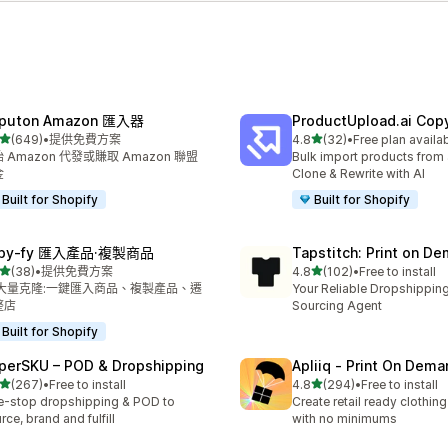
puton Amazon 匯入器
ProductUpload.ai Cop
滿分 5 顆星
滿分 5 顆星
(649)
•
提供免費方案
4.8
(32)
•
Free plan availa
 649 則評價
共有 32 則評價
 Amazon 代發或賺取 Amazon 聯盟
Bulk import products from 
金
Clone & Rewrite with AI
Built for Shopify
Built for Shopify
opy‑fy 匯入產品·複製商品
Tapstitch: Print on D
滿分 5 顆星
滿分 5 顆星
(38)
•
提供免費方案
4.8
(102)
•
Free to install
 38 則評價
共有 102 則評價
I 大量克隆:一鍵匯入商品、複製產品、遷
Your Reliable Dropshipping
整店
Sourcing Agent
Built for Shopify
perSKU – POD & Dropshipping
Apliiq ‑ Print On Dema
滿分 5 顆星
滿分 5 顆星
(267)
•
Free to install
4.8
(294)
•
Free to install
 267 則評價
共有 294 則評價
-stop dropshipping & POD to
Create retail ready clothi
rce, brand and fulfill
with no minimums