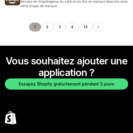
Vendez en dropshipping du café et du thé en marque blanche avec
votre image de marque.
1
2
3
4
15
Vous souhaitez ajouter une
application ?
Essayez Shopify gratuitement pendant 3 jours