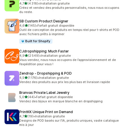
étoile(s) sur 5
4,7
(4 318)
•
Installation gratuite
4318 avis au total
Créez et vendez des produits personnalisés, nous nous occupons
du reste.
SB Custom Product Designer
étoile(s) sur 5
4,6
(145)
•
Forfait gratuit disponible
145 avis au total
Outil de conception de produits en temps réel pour t-shirts et POD
avec fichiers prêts à imprimer
Built for Shopify
CJdropshipping: Much Faster
étoile(s) sur 5
4,9
(2 549)
•
Installation gratuite
2549 avis au total
Vous vendez, nous nous occupons de l’approvisionnement et de
l’expédition pour vous !
Zendrop ‑ Dropshipping & POD
étoile(s) sur 5
4,5
(1 176)
•
Installation gratuite
1176 avis au total
Vendez des produits aux prix les plus bas et livraison rapide
Branvas Private Label Jewelry
étoile(s) sur 5
5,0
(44)
•
Forfait gratuit disponible
44 avis au total
Vendez des bijoux en marque blanche en dropshipping
PrintKK Unique Print on Demand
étoile(s) sur 5
4,7
(19)
•
Installation gratuite
19 avis au total
Designs de POD basés sur l’IA, produits uniques, vaste catalogue
mis à jour