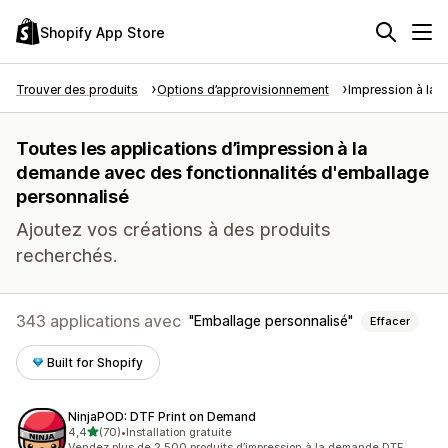
Shopify App Store
Trouver des produits
Options d’approvisionnement
Impression à la
Toutes les applications d’impression à la
demande avec des fonctionnalités d'emballage
personnalisé
Ajoutez vos créations à des produits
recherchés.
343 applications avec
Emballage personnalisé
Effacer
Built for Shopify
NinjaPOD: DTF Print on Demand
étoile(s) sur 5
4,4
(70)
•
Installation gratuite
70 avis au total
Vendez plus de 2 500 produits d’impression à la demande DTF