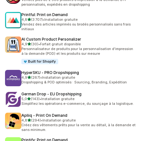
personnalisés, expédiés en dropshipping
Printful: Print on Demand
étoile(s) sur 5
4,8
(3 707)
•
Installation gratuite
3707 avis au total
Vendez des articles imprimés ou brodés personnalisés sans frais
initiaux
AI Custom Product Personalizer
étoile(s) sur 5
4,9
(30)
•
Forfait gratuit disponible
30 avis au total
Personnalisateur de produits pour la personnalisation d'impression
à la demande (POD) et les produits sur mesure
Built for Shopify
HyperSKU ‑ PRO Dropshipping
étoile(s) sur 5
4,9
(267)
•
Installation gratuite
267 avis au total
Dropshipping & POD optimisés : Sourcing, Branding, Expédition
German Drop ‑ EU Dropshipping
étoile(s) sur 5
5,0
(143)
•
Installation gratuite
143 avis au total
Simplifiez les opérations e-commerce, du sourçage à la logistique.
Apliiq ‑ Print On Demand
étoile(s) sur 5
4,8
(294)
•
Installation gratuite
294 avis au total
Créez des vêtements prêts pour la vente au détail, à la demande et
sans minimum.
Printify: Print on Demand