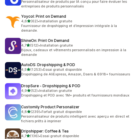
Personnalisateur de produits par IA conçu pour faire évoluer les
entreprises de produits personnalisés
Yoycol: Print on Demand
étoile(s) sur 5
4,6
(62)
•
Installation gratuite
62 avis au total
Fournisseur de dropshipping et d’impression intégrale à la
demande.
ShineOn: Print On Demand
étoile(s) sur 5
4,7
(512)
•
Installation gratuite
512 avis au total
Bijoux, cadeaux et vêtements personnalisés en impression à la
demande
AutoDS: Dropshipping & POD
étoile(s) sur 5
4,5
(1 253)
•
Essai gratuit disponible
1253 avis au total
Dropshipping de AliExpress, Amazon, Dsers & 6918+ fournisseurs
DropSure ‑ Dropshipping & POD
étoile(s) sur 5
4,9
(52)
•
Installation gratuite
52 avis au total
Dropshipping et POD avec 1M+ produits et fournisseurs mondiaux
Customily Product Personalizer
étoile(s) sur 5
4,8
(239)
•
Forfait gratuit disponible
239 avis au total
Personnalisateur de produits intelligent avec aperçu en direct et
fichiers prêts à imprimer
Dripshipper: Coffee & Tea
étoile(s) sur 5
4,7
(136)
•
Essai gratuit disponible
136 avis au total