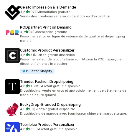
Gelato Impression à la Demande
étoile(s) sur 5
4,8
(974)
•
Installation gratuite
974 avis au total
Vends des créations sans souci de stock ou d'expédition
PODpartner: Print on Demand
étoile(s) sur 5
4,7
(31)
•
Installation gratuite
31 avis au total
Personnalisation en ligne de vêtements de qualité et dropshipping
mondial
Customix Product Personalizer
étoile(s) sur 5
4,8
(31)
•
Forfait gratuit disponible
31 avis au total
Personnalisateur de produits basé sur l’IA pour la POD : aperçu en
direct et fichiers d’impression
Built for Shopify
Trendsi: Fashion Dropshipping
étoile(s) sur 5
4,8
(1 699)
•
Forfait gratuit disponible
1699 avis au total
Dropshipping, vente en gros et approvisionnement de vêtements de
mode de haute qualité
BuckyDrop‑Branded Dropshipping
étoile(s) sur 5
4,9
(61)
•
Forfait gratuit disponible
61 avis au total
Dropshipping de marque avec fournisseur chinois et marque propre.
Teeinblue Product Personalizer
étoile(s) sur 5
4,8
(335)
•
Forfait gratuit disponible
335 avis au total