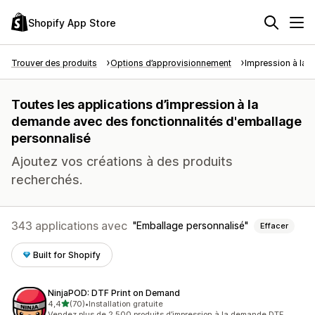
Shopify App Store
Trouver des produits
Options d’approvisionnement
Impression à la
Toutes les applications d’impression à la
demande avec des fonctionnalités d'emballage
personnalisé
Ajoutez vos créations à des produits
recherchés.
343 applications avec
Emballage personnalisé
Effacer
Built for Shopify
NinjaPOD: DTF Print on Demand
étoile(s) sur 5
4,4
(70)
•
Installation gratuite
70 avis au total
Vendez plus de 2 500 produits d’impression à la demande DTF