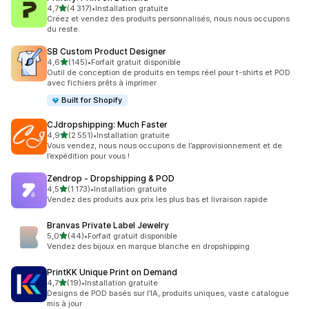
étoile(s) sur 5
4,7
(4 317)
•
Installation gratuite
4317 avis au total
Créez et vendez des produits personnalisés, nous nous occupons
du reste.
SB Custom Product Designer
étoile(s) sur 5
4,6
(145)
•
Forfait gratuit disponible
145 avis au total
Outil de conception de produits en temps réel pour t-shirts et POD
avec fichiers prêts à imprimer
Built for Shopify
CJdropshipping: Much Faster
étoile(s) sur 5
4,9
(2 551)
•
Installation gratuite
2551 avis au total
Vous vendez, nous nous occupons de l’approvisionnement et de
l’expédition pour vous !
Zendrop ‑ Dropshipping & POD
étoile(s) sur 5
4,5
(1 173)
•
Installation gratuite
1173 avis au total
Vendez des produits aux prix les plus bas et livraison rapide
Branvas Private Label Jewelry
étoile(s) sur 5
5,0
(44)
•
Forfait gratuit disponible
44 avis au total
Vendez des bijoux en marque blanche en dropshipping
PrintKK Unique Print on Demand
étoile(s) sur 5
4,7
(19)
•
Installation gratuite
19 avis au total
Designs de POD basés sur l’IA, produits uniques, vaste catalogue
mis à jour