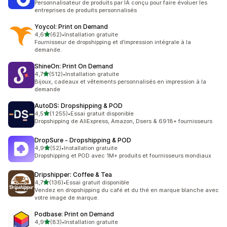
Personnalisateur de produits par IA conçu pour faire évoluer les
entreprises de produits personnalisés
Yoycol: Print on Demand
étoile(s) sur 5
4,6
(62)
•
Installation gratuite
62 avis au total
Fournisseur de dropshipping et d’impression intégrale à la
demande.
ShineOn: Print On Demand
étoile(s) sur 5
4,7
(512)
•
Installation gratuite
512 avis au total
Bijoux, cadeaux et vêtements personnalisés en impression à la
demande
AutoDS: Dropshipping & POD
étoile(s) sur 5
4,5
(1 255)
•
Essai gratuit disponible
1255 avis au total
Dropshipping de AliExpress, Amazon, Dsers & 6918+ fournisseurs
DropSure ‑ Dropshipping & POD
étoile(s) sur 5
4,9
(52)
•
Installation gratuite
52 avis au total
Dropshipping et POD avec 1M+ produits et fournisseurs mondiaux
Dripshipper: Coffee & Tea
étoile(s) sur 5
4,7
(136)
•
Essai gratuit disponible
136 avis au total
Vendez en dropshipping du café et du thé en marque blanche avec
votre image de marque.
Podbase: Print on Demand
étoile(s) sur 5
4,9
(83)
•
Installation gratuite
83 avis au total