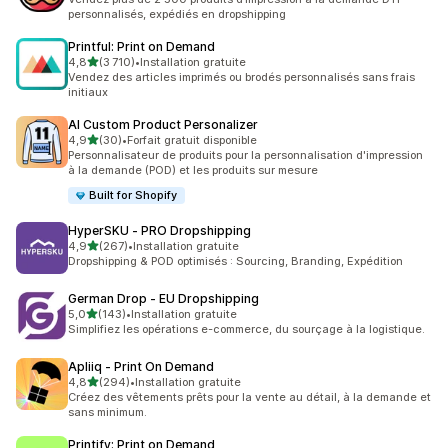
personnalisés, expédiés en dropshipping
Printful: Print on Demand
étoile(s) sur 5
4,8
(3 710)
•
Installation gratuite
3710 avis au total
Vendez des articles imprimés ou brodés personnalisés sans frais
initiaux
AI Custom Product Personalizer
étoile(s) sur 5
4,9
(30)
•
Forfait gratuit disponible
30 avis au total
Personnalisateur de produits pour la personnalisation d'impression
à la demande (POD) et les produits sur mesure
Built for Shopify
HyperSKU ‑ PRO Dropshipping
étoile(s) sur 5
4,9
(267)
•
Installation gratuite
267 avis au total
Dropshipping & POD optimisés : Sourcing, Branding, Expédition
German Drop ‑ EU Dropshipping
étoile(s) sur 5
5,0
(143)
•
Installation gratuite
143 avis au total
Simplifiez les opérations e-commerce, du sourçage à la logistique.
Apliiq ‑ Print On Demand
étoile(s) sur 5
4,8
(294)
•
Installation gratuite
294 avis au total
Créez des vêtements prêts pour la vente au détail, à la demande et
sans minimum.
Printify: Print on Demand