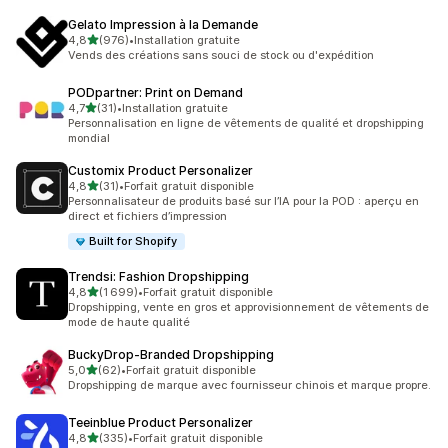
Gelato Impression à la Demande
étoile(s) sur 5
4,8
(976)
•
Installation gratuite
976 avis au total
Vends des créations sans souci de stock ou d'expédition
PODpartner: Print on Demand
étoile(s) sur 5
4,7
(31)
•
Installation gratuite
31 avis au total
Personnalisation en ligne de vêtements de qualité et dropshipping
mondial
Customix Product Personalizer
étoile(s) sur 5
4,8
(31)
•
Forfait gratuit disponible
31 avis au total
Personnalisateur de produits basé sur l’IA pour la POD : aperçu en
direct et fichiers d’impression
Built for Shopify
Trendsi: Fashion Dropshipping
étoile(s) sur 5
4,8
(1 699)
•
Forfait gratuit disponible
1699 avis au total
Dropshipping, vente en gros et approvisionnement de vêtements de
mode de haute qualité
BuckyDrop‑Branded Dropshipping
étoile(s) sur 5
5,0
(62)
•
Forfait gratuit disponible
62 avis au total
Dropshipping de marque avec fournisseur chinois et marque propre.
Teeinblue Product Personalizer
étoile(s) sur 5
4,8
(335)
•
Forfait gratuit disponible
335 avis au total