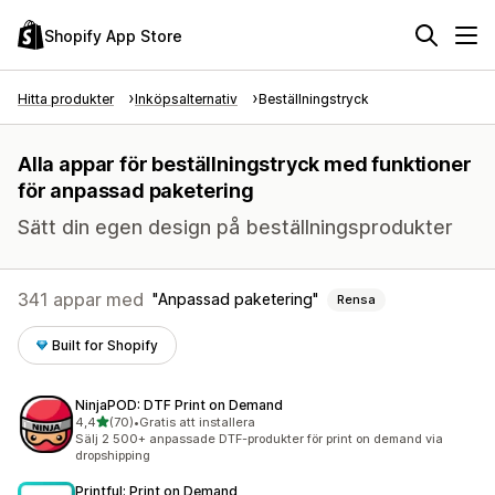
Shopify App Store
Hitta produkter
Inköpsalternativ
Beställningstryck
Alla appar för beställningstryck med funktioner
för anpassad paketering
Sätt din egen design på beställningsprodukter
341 appar med
Anpassad paketering
Rensa
Built for Shopify
NinjaPOD: DTF Print on Demand
av 5 stjärnor
4,4
(70)
•
Gratis att installera
70 recensioner totalt
Sälj 2 500+ anpassade DTF-produkter för print on demand via
dropshipping
Printful: Print on Demand