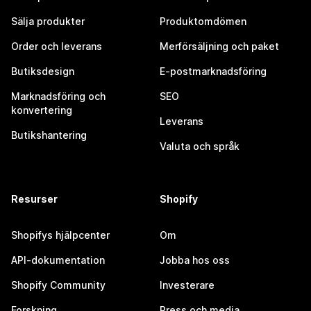
Sälja produkter
Produktomdömen
Order och leverans
Merförsäljning och paket
Butiksdesign
E-postmarknadsföring
Marknadsföring och
SEO
konvertering
Leverans
Butikshantering
Valuta och språk
Resurser
Shopify
Shopifys hjälpcenter
Om
API-dokumentation
Jobba hos oss
Shopify Community
Investerare
Forskning
Press och media