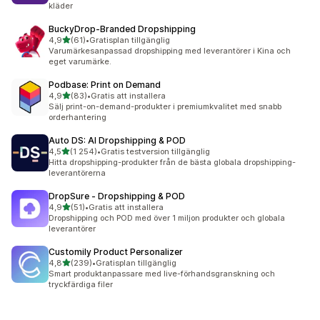
kläder
BuckyDrop‑Branded Dropshipping
av 5 stjärnor
4,9
(61)
•
Gratisplan tillgänglig
61 recensioner totalt
Varumärkesanpassad dropshipping med leverantörer i Kina och
eget varumärke.
Podbase: Print on Demand
av 5 stjärnor
4,9
(83)
•
Gratis att installera
83 recensioner totalt
Sälj print-on-demand-produkter i premiumkvalitet med snabb
orderhantering
Auto DS: AI Dropshipping & POD
av 5 stjärnor
4,5
(1 254)
•
Gratis testversion tillgänglig
1254 recensioner totalt
Hitta dropshipping-produkter från de bästa globala dropshipping-
leverantörerna
DropSure ‑ Dropshipping & POD
av 5 stjärnor
4,9
(51)
•
Gratis att installera
51 recensioner totalt
Dropshipping och POD med över 1 miljon produkter och globala
leverantörer
Customily Product Personalizer
av 5 stjärnor
4,8
(239)
•
Gratisplan tillgänglig
239 recensioner totalt
Smart produktanpassare med live-förhandsgranskning och
tryckfärdiga filer