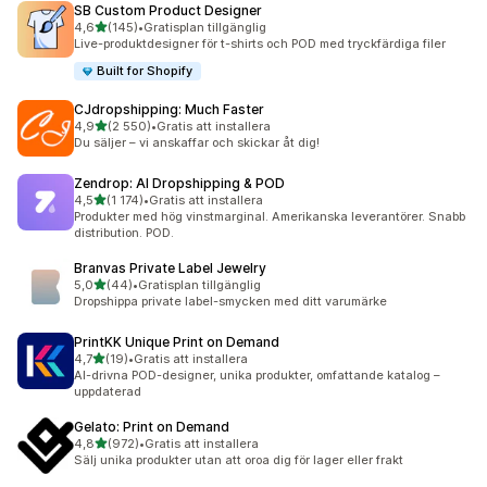
SB Custom Product Designer
av 5 stjärnor
4,6
(145)
•
Gratisplan tillgänglig
145 recensioner totalt
Live-produktdesigner för t-shirts och POD med tryckfärdiga filer
Built for Shopify
CJdropshipping: Much Faster
av 5 stjärnor
4,9
(2 550)
•
Gratis att installera
2550 recensioner totalt
Du säljer – vi anskaffar och skickar åt dig!
Zendrop: AI Dropshipping & POD
av 5 stjärnor
4,5
(1 174)
•
Gratis att installera
1174 recensioner totalt
Produkter med hög vinstmarginal. Amerikanska leverantörer. Snabb
distribution. POD.
Branvas Private Label Jewelry
av 5 stjärnor
5,0
(44)
•
Gratisplan tillgänglig
44 recensioner totalt
Dropshippa private label-smycken med ditt varumärke
PrintKK Unique Print on Demand
av 5 stjärnor
4,7
(19)
•
Gratis att installera
19 recensioner totalt
AI-drivna POD-designer, unika produkter, omfattande katalog –
uppdaterad
Gelato: Print on Demand
av 5 stjärnor
4,8
(972)
•
Gratis att installera
972 recensioner totalt
Sälj unika produkter utan att oroa dig för lager eller frakt