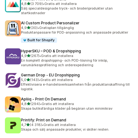
av 5 stjärnor
4,8
(3 709)
•
Gratis att installera
3709 recensioner totalt
Sälj specialdesignade tryck- och broderiprodukter utan
startkostnader
AI Custom Product Personalizer
av 5 stjärnor
4,9
(30)
•
Gratisplan tillgänglig
30 recensioner totalt
Produktanpassare för POD-anpassning och anpassade produkter
Built for Shopify
HyperSKU – POD & Dropshipping
av 5 stjärnor
4,9
(267)
•
Gratis att installera
267 recensioner totalt
En komplett dropshipping- och POD-lösning för inköp,
varumärkesprofilering och orderexpediering
German Drop ‑ EU Dropshipping
av 5 stjärnor
5,0
(143)
•
Gratis att installera
143 recensioner totalt
Effektivisera e-handelsverksamheten från produktanskaffning till
logistik.
Apliiq ‑ Print On Demand
av 5 stjärnor
4,8
(294)
•
Gratis att installera
294 recensioner totalt
Skapa butiksfärdiga kläder på begäran utan minimikrav
Printify: Print on Demand
av 5 stjärnor
4,7
(4 318)
•
Gratis att installera
4318 recensioner totalt
Skapa och sälj anpassade produkter, vi sköter resten.