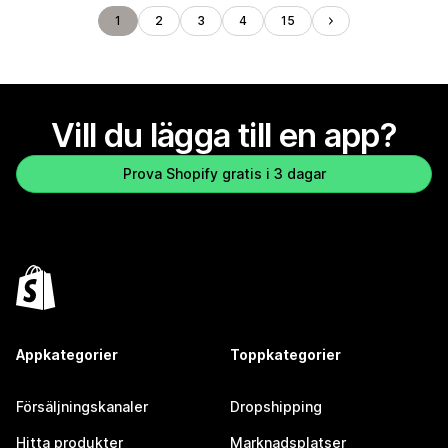
1
2
3
4
15
Vill du lägga till en app?
Prova Shopify gratis i 3 dagar
Appkategorier
Toppkategorier
Försäljningskanaler
Dropshipping
Hitta produkter
Marknadsplatser