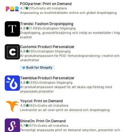
PODpartner: Print on Demand
av 5 stjärnor
4,7
(31)
•
Gratis att installera
31 recensioner totalt
Anpassning av kvalitetskläder online och global dropshipping
Trendsi: Fashion Dropshipping
av 5 stjärnor
4,8
(1 699)
•
Gratisplan tillgänglig
1699 recensioner totalt
Dropshipping, grossistförsäljning och inköp av modekläder i hög
kvalitet
Customix Product Personalizer
av 5 stjärnor
4,8
(30)
•
Gratisplan tillgänglig
30 recensioner totalt
AI-produktanpassare för POD: förhandsgranskning i realtid och
utskriftsfiler
Built for Shopify
Teeinblue Product Personalizer
av 5 stjärnor
4,8
(335)
•
Gratisplan tillgänglig
335 recensioner totalt
AI-produktanpassare skapad för att skala upp företag med
anpassade produkter
Yoycol: Print on Demand
av 5 stjärnor
4,6
(62)
•
Gratis att installera
62 recensioner totalt
Leverantör av all-over-print on demand och dropshipping.
ShineOn: Print On Demand
av 5 stjärnor
4,7
(511)
•
Gratis att installera
511 recensioner totalt
Personligt anpassade print on demand-smycken, presenter och