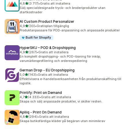
av 5 stjärnor
4,8
(3 717)
•
Gratis att installera
3717 recensioner totalt
Sälj specialdesignade tryck- och broderiprodukter utan
startkostnader
AI Custom Product Personalizer
av 5 stjärnor
4,9
(30)
•
Gratisplan tillgänglig
30 recensioner totalt
Produktanpassare för POD-anpassning och anpassade produkter
Built for Shopify
HyperSKU – POD & Dropshipping
av 5 stjärnor
4,9
(267)
•
Gratis att installera
267 recensioner totalt
En komplett dropshipping- och POD-lösning för inköp,
varumärkesprofilering och orderexpediering
German Drop ‑ EU Dropshipping
av 5 stjärnor
5,0
(143)
•
Gratis att installera
143 recensioner totalt
Effektivisera e-handelsverksamheten från produktanskaffning till
logistik.
Printify: Print on Demand
av 5 stjärnor
4,7
(4 333)
•
Gratis att installera
4333 recensioner totalt
Skapa och sälj anpassade produkter, vi sköter resten.
Apliiq ‑ Print On Demand
av 5 stjärnor
4,8
(294)
•
Gratis att installera
294 recensioner totalt
Skapa butiksfärdiga kläder på begäran utan minimikrav