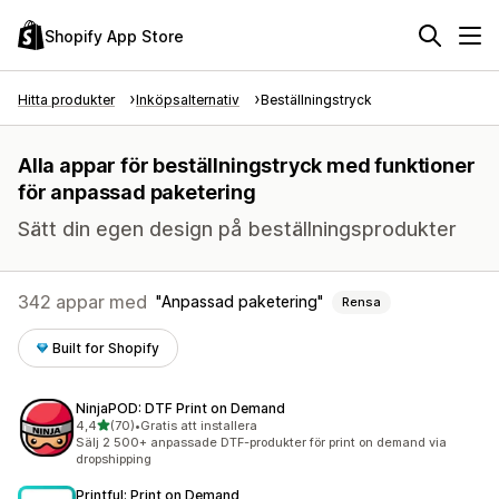
Shopify App Store
Hitta produkter
Inköpsalternativ
Beställningstryck
Alla appar för beställningstryck med funktioner
för anpassad paketering
Sätt din egen design på beställningsprodukter
342 appar med
Anpassad paketering
Rensa
Built for Shopify
NinjaPOD: DTF Print on Demand
av 5 stjärnor
4,4
(70)
•
Gratis att installera
70 recensioner totalt
Sälj 2 500+ anpassade DTF-produkter för print on demand via
dropshipping
Printful: Print on Demand