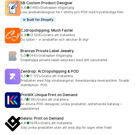
SB Custom Product Designer
av 5 stjärnor
4,6
(146)
•
Gratisplan tillgänglig
146 recensioner totalt
Live-produktdesigner för t-shirts och POD med tryckfärdiga filer
Built for Shopify
CJdropshipping: Much Faster
av 5 stjärnor
4,9
(2 556)
•
Gratis att installera
2556 recensioner totalt
Du säljer – vi anskaffar och skickar åt dig!
Branvas Private Label Jewelry
av 5 stjärnor
5,0
(44)
•
Gratisplan tillgänglig
44 recensioner totalt
Dropshippa private label-smycken med ditt varumärke
Zendrop: AI Dropshipping & POD
av 5 stjärnor
4,5
(1 172)
•
Gratis att installera
1172 recensioner totalt
Produkter med hög vinstmarginal. Amerikanska leverantörer. Snabb
distribution. POD.
PrintKK Unique Print on Demand
av 5 stjärnor
4,7
(19)
•
Gratis att installera
19 recensioner totalt
AI-drivna POD-designer, unika produkter, omfattande katalog –
uppdaterad
Gelato: Print on Demand
av 5 stjärnor
4,8
(978)
•
Gratis att installera
978 recensioner totalt
Sälj unika produkter utan att oroa dig för lager eller frakt