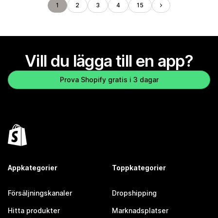
1
2
3
4
15
Vill du lägga till en app?
Prova Shopify gratis i 3 dagar
Appkategorier
Toppkategorier
Försäljningskanaler
Dropshipping
Hitta produkter
Marknadsplatser