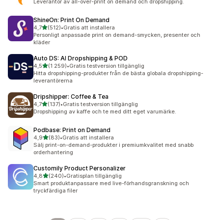
Leverantör av all-over-print on demand och dropshipping.
ShineOn: Print On Demand
av 5 stjärnor
4,7
(512)
•
Gratis att installera
512 recensioner totalt
Personligt anpassade print on demand-smycken, presenter och
kläder
Auto DS: AI Dropshipping & POD
av 5 stjärnor
4,5
(1 259)
•
Gratis testversion tillgänglig
1259 recensioner totalt
Hitta dropshipping-produkter från de bästa globala dropshipping-
leverantörerna
Dripshipper: Coffee & Tea
av 5 stjärnor
4,7
(137)
•
Gratis testversion tillgänglig
137 recensioner totalt
Dropshipping av kaffe och te med ditt eget varumärke.
Podbase: Print on Demand
av 5 stjärnor
4,9
(83)
•
Gratis att installera
83 recensioner totalt
Sälj print-on-demand-produkter i premiumkvalitet med snabb
orderhantering
Customily Product Personalizer
av 5 stjärnor
4,8
(240)
•
Gratisplan tillgänglig
240 recensioner totalt
Smart produktanpassare med live-förhandsgranskning och
tryckfärdiga filer