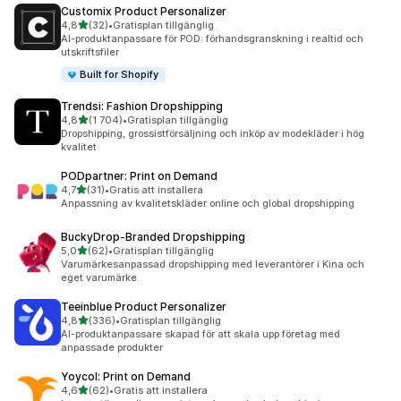
Customix Product Personalizer
av 5 stjärnor
4,8
(32)
•
Gratisplan tillgänglig
32 recensioner totalt
AI-produktanpassare för POD: förhandsgranskning i realtid och
utskriftsfiler
Built for Shopify
Trendsi: Fashion Dropshipping
av 5 stjärnor
4,8
(1 704)
•
Gratisplan tillgänglig
1704 recensioner totalt
Dropshipping, grossistförsäljning och inköp av modekläder i hög
kvalitet
PODpartner: Print on Demand
av 5 stjärnor
4,7
(31)
•
Gratis att installera
31 recensioner totalt
Anpassning av kvalitetskläder online och global dropshipping
BuckyDrop‑Branded Dropshipping
av 5 stjärnor
5,0
(62)
•
Gratisplan tillgänglig
62 recensioner totalt
Varumärkesanpassad dropshipping med leverantörer i Kina och
eget varumärke.
Teeinblue Product Personalizer
av 5 stjärnor
4,8
(336)
•
Gratisplan tillgänglig
336 recensioner totalt
AI-produktanpassare skapad för att skala upp företag med
anpassade produkter
Yoycol: Print on Demand
av 5 stjärnor
4,6
(62)
•
Gratis att installera
62 recensioner totalt