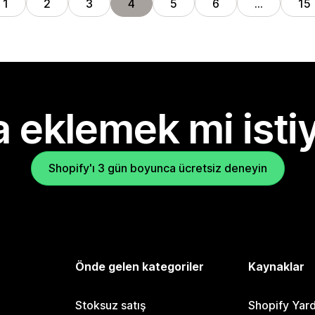
1
2
3
4
5
6
…
15
 eklemek mi isti
Shopify'ı 3 gün boyunca ücretsiz deneyin
Önde gelen kategoriler
Kaynaklar
Stoksuz satış
Shopify Yar