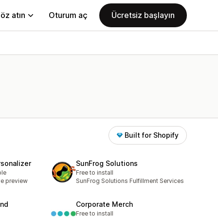
öz atın
Oturum aç
Ücretsiz başlayın
Built for Shopify
sonalizer
SunFrog Solutions
ble
Free to install
ve preview
SunFrog Solutions Fulfillment Services
and
Corporate Merch
Free to install