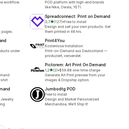
one workflow.
POD platform with high-end brands
like Nike, Owala, YETI.
Spreadconnect: Print on Demand
5 yıldız üzerinden
3,7
(127)
•
Free to install
toplam 127 değerlendirme
Design and sell your own products. Get
t pages.
them printed in 48 hrs.
and
Print4You
Kostenlose Installation
oducts under
Print-on-Demand aus Deutschland —
produziert, versendet.
Pictorem: Art Print On Demand
5 yıldız üzerinden
1,2
(2)
•
$59.88 one-time charge
toplam 2 değerlendirme
demand
Generate Art Print preview from your
shirt
images & Dropship option.
emand
Jumbodtg POD
Free to install
 Jewelry
Design and Market Personalized
ing
Merchandise, We'll Ship It!