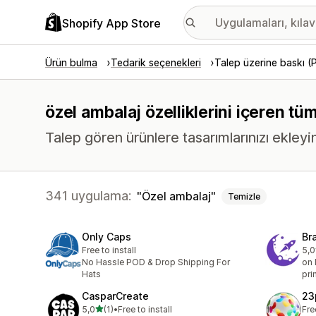
Shopify App Store
Ürün bulma
Tedarik seçenekleri
Talep üzerine baskı 
özel ambalaj özelliklerini içeren tü
Talep gören ürünlere tasarımlarınızı ekleyi
341 uygulama:
Özel ambalaj
Temizle
Only Caps
Br
Free to install
5,0
top
No Hassle POD & Drop Shipping For
on 
Hats
pri
CasparCreate
23
5 yıldız üzerinden
5,0
(1)
•
Free to install
Fre
toplam 1 değerlendirme