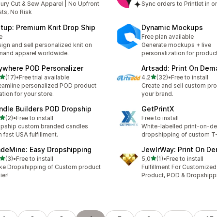
ury Cut & Sew Apparel | No Upfront
Sync orders to Printlet in 
ts, No Risk
itup: Premium Knit Drop Ship
Dynamic Mockups
e
Free plan available
ign and sell personalized knit on
Generate mockups + live
and apparel worldwide.
personalization for produc
ywhere POD Personalizer
Artsadd: Print On Dem
5 yıldız üzerinden
5 yıldız üzerinden
(17)
•
Free trial available
4,2
(32)
•
Free to install
lam 17 değerlendirme
toplam 32 değerlendirme
eamline personalized POD product
Create and sell custom pr
ation for your store.
your brand.
ndle Builders POD Dropship
GetPrintX
5 yıldız üzerinden
(2)
•
Free to install
Free to install
lam 2 değerlendirme
pship custom branded candles
White-labelled print-on-
h fast USA fulfillment.
dropshipping of custom T-
deMine: Easy Dropshipping
JewlrWay: Print On D
5 yıldız üzerinden
5 yıldız üzerinden
(3)
•
Free to install
5,0
(1)
•
Free to install
lam 3 değerlendirme
toplam 1 değerlendirme
e Dropshipping of Custom product
Fulfillment For Customized
ier!
Product, POD & Dropshipp