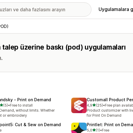
Uygulamalara g
(POD)
m talep üzerine baskı (pod) uygulamaları
n.
andsky ‑ Print on Demand
Customall Product Per
5 yıldız üzerinden
5 yıldız üzerinden
(5)
•
Free to install
4,9
(25)
•
Free plan availa
lam 5 değerlendirme
toplam 25 değerlendirme
Demand, without limits. Whether
Product customizer with li
nt or embroidery
for Print On Demand
point5: Cut & Sew on Demand
Printlet: Print on Dem
5 yıldız üzerinden
e
5,0
(1)
•
Free
toplam 1 değerlendirme