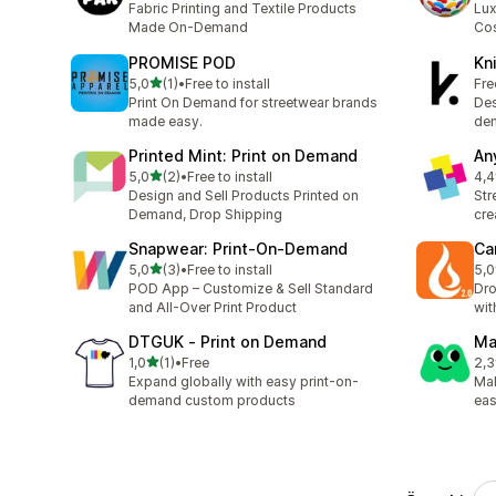
Fabric Printing and Textile Products
Lux
Made On-Demand
Cos
PROMISE POD
Kn
5 yıldız üzerinden
5,0
(1)
•
Free to install
Fre
toplam 1 değerlendirme
Print On Demand for streetwear brands
Des
made easy.
dem
Printed Mint: Print on Demand
An
5 yıldız üzerinden
5,0
(2)
•
Free to install
4,4
toplam 2 değerlendirme
top
Design and Sell Products Printed on
Str
Demand, Drop Shipping
cre
Snapwear: Print‑On‑Demand
Ca
5 yıldız üzerinden
5,0
(3)
•
Free to install
5,0
toplam 3 değerlendirme
top
POD App – Customize & Sell Standard
Dro
and All-Over Print Product
wit
DTGUK ‑ Print on Demand
Ma
5 yıldız üzerinden
1,0
(1)
•
Free
2,3
toplam 1 değerlendirme
top
Expand globally with easy print-on-
Mak
demand custom products
eas