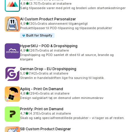
ud af 5 stjerner
4,8
(3.707)
•
Gratis at installere
3707 anmeldelser i alt
Sælg tilpassede varer med print og broderi uden startomkostninger
AI Custom Product Personalizer
ud af 5 stjerner
4,9
(30)
•
Gratis abonnement tilgængeligt
30 anmeldelser i alt
Produkttilpasser til POD-tilpasning og tilpassede produkter
Built for Shopify
HyperSKU – POD & Dropshipping
ud af 5 stjerner
4,9
(267)
•
Gratis at installere
267 anmeldelser i alt
Dropshipping og POD samlet ét sted til at source, brande og
klargøre
German Drop ‑ EU Dropshipping
ud af 5 stjerner
5,0
(142)
•
Gratis at installere
142 anmeldelser i alt
Strømlin e-handelsdriften lige fra sourcing til logistik.
Apliiq ‑ Print On Demand
ud af 5 stjerner
4,8
(294)
•
Gratis at installere
294 anmeldelser i alt
Design salgsklart tøj on demand uden minimumskrav
Printify: Print on Demand
ud af 5 stjerner
4,7
(4.315)
•
Gratis at installere
4315 anmeldelser i alt
Skab og sælg specialfremstillede produkter – vi tager os af resten.
SB Custom Product Designer