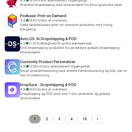
ud af 5 stjerner
4,9
(61)
•
Gratis abonnement tilgængeligt
61 anmeldelser i alt
Branded dropshipping med leverandører fra Kina og private label.
Podbase: Print on Demand
ud af 5 stjerner
4,9
(83)
•
Gratis at installere
83 anmeldelser i alt
Sælg førsteklasses print-on-demand-produkter med hurtig
klargøring
Auto DS: AI Dropshipping & POD
ud af 5 stjerner
4,5
(1.251)
•
Mulighed for gratis prøveperiode
1251 anmeldelser i alt
Find dropshipping-produkter fra de bedste globale dropshipping-
leverandører
Customily Product Personalizer
ud af 5 stjerner
4,8
(239)
•
Gratis abonnement tilgængeligt
239 anmeldelser i alt
Smart produkttilpasning med direkte forhåndsvisning og filer, der er
klar til udskrivning
DropSure ‑ Dropshipping & POD
ud af 5 stjerner
4,9
(50)
•
Gratis at installere
50 anmeldelser i alt
Dropshipping og POD med over 1 mio. produkter og globale
leverandører
1
2
3
4
15