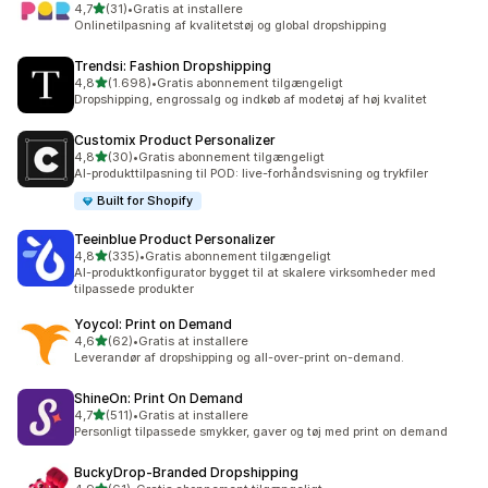
ud af 5 stjerner
4,7
(31)
•
Gratis at installere
31 anmeldelser i alt
Onlinetilpasning af kvalitetstøj og global dropshipping
Trendsi: Fashion Dropshipping
ud af 5 stjerner
4,8
(1.698)
•
Gratis abonnement tilgængeligt
1698 anmeldelser i alt
Dropshipping, engrossalg og indkøb af modetøj af høj kvalitet
Customix Product Personalizer
ud af 5 stjerner
4,8
(30)
•
Gratis abonnement tilgængeligt
30 anmeldelser i alt
AI-produkttilpasning til POD: live-forhåndsvisning og trykfiler
Built for Shopify
Teeinblue Product Personalizer
ud af 5 stjerner
4,8
(335)
•
Gratis abonnement tilgængeligt
335 anmeldelser i alt
AI-produktkonfigurator bygget til at skalere virksomheder med
tilpassede produkter
Yoycol: Print on Demand
ud af 5 stjerner
4,6
(62)
•
Gratis at installere
62 anmeldelser i alt
Leverandør af dropshipping og all-over-print on-demand.
ShineOn: Print On Demand
ud af 5 stjerner
4,7
(511)
•
Gratis at installere
511 anmeldelser i alt
Personligt tilpassede smykker, gaver og tøj med print on demand
BuckyDrop‑Branded Dropshipping