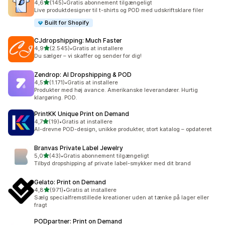
ud af 5 stjerner
4,6
(145)
•
Gratis abonnement tilgængeligt
145 anmeldelser i alt
Live produktdesigner til t-shirts og POD med udskriftsklare filer
Built for Shopify
CJdropshipping: Much Faster
ud af 5 stjerner
4,9
(2.545)
•
Gratis at installere
2545 anmeldelser i alt
Du sælger – vi skaffer og sender for dig!
Zendrop: AI Dropshipping & POD
ud af 5 stjerner
4,5
(1.171)
•
Gratis at installere
1171 anmeldelser i alt
Produkter med høj avance. Amerikanske leverandører. Hurtig
klargøring. POD.
PrintKK Unique Print on Demand
ud af 5 stjerner
4,7
(19)
•
Gratis at installere
19 anmeldelser i alt
AI-drevne POD-design, unikke produkter, stort katalog – opdateret
Branvas Private Label Jewelry
ud af 5 stjerner
5,0
(43)
•
Gratis abonnement tilgængeligt
43 anmeldelser i alt
Tilbyd dropshipping af private label-smykker med dit brand
Gelato: Print on Demand
ud af 5 stjerner
4,8
(971)
•
Gratis at installere
971 anmeldelser i alt
Sælg specialfremstillede kreationer uden at tænke på lager eller
fragt
PODpartner: Print on Demand