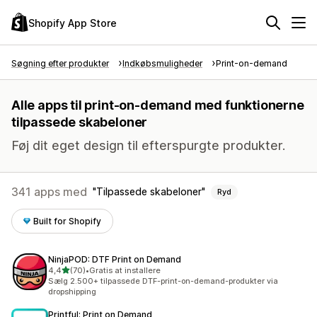
Shopify App Store
Søgning efter produkter
Indkøbsmuligheder
Print-on-demand
Alle apps til print-on-demand med funktionerne
tilpassede skabeloner
Føj dit eget design til efterspurgte produkter.
341 apps med
Tilpassede skabeloner
Ryd
Built for Shopify
NinjaPOD: DTF Print on Demand
ud af 5 stjerner
4,4
(70)
•
Gratis at installere
70 anmeldelser i alt
Sælg 2.500+ tilpassede DTF-print-on-demand-produkter via
dropshipping
Printful: Print on Demand