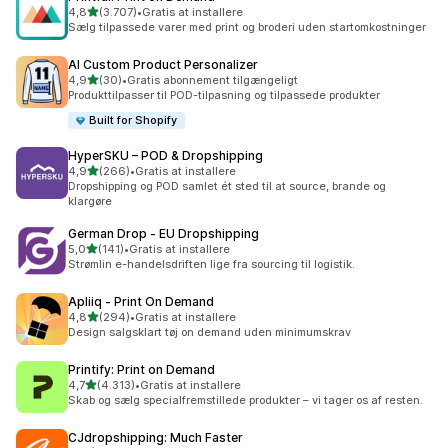
ud af 5 stjerner
4,8
(3.707)
•
Gratis at installere
3707 anmeldelser i alt
Sælg tilpassede varer med print og broderi uden startomkostninger
AI Custom Product Personalizer
ud af 5 stjerner
4,9
(30)
•
Gratis abonnement tilgængeligt
30 anmeldelser i alt
Produkttilpasser til POD-tilpasning og tilpassede produkter
Built for Shopify
HyperSKU – POD & Dropshipping
ud af 5 stjerner
4,9
(266)
•
Gratis at installere
266 anmeldelser i alt
Dropshipping og POD samlet ét sted til at source, brande og
klargøre
German Drop ‑ EU Dropshipping
ud af 5 stjerner
5,0
(141)
•
Gratis at installere
141 anmeldelser i alt
Strømlin e-handelsdriften lige fra sourcing til logistik.
Apliiq ‑ Print On Demand
ud af 5 stjerner
4,8
(294)
•
Gratis at installere
294 anmeldelser i alt
Design salgsklart tøj on demand uden minimumskrav
Printify: Print on Demand
ud af 5 stjerner
4,7
(4.313)
•
Gratis at installere
4313 anmeldelser i alt
Skab og sælg specialfremstillede produkter – vi tager os af resten.
CJdropshipping: Much Faster