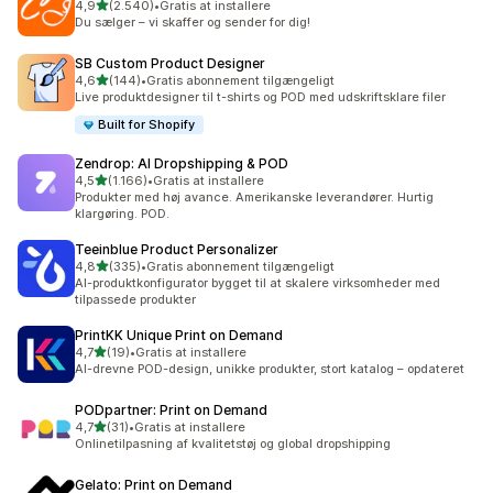
ud af 5 stjerner
4,9
(2.540)
•
Gratis at installere
2540 anmeldelser i alt
Du sælger – vi skaffer og sender for dig!
SB Custom Product Designer
ud af 5 stjerner
4,6
(144)
•
Gratis abonnement tilgængeligt
144 anmeldelser i alt
Live produktdesigner til t-shirts og POD med udskriftsklare filer
Built for Shopify
Zendrop: AI Dropshipping & POD
ud af 5 stjerner
4,5
(1.166)
•
Gratis at installere
1166 anmeldelser i alt
Produkter med høj avance. Amerikanske leverandører. Hurtig
klargøring. POD.
Teeinblue Product Personalizer
ud af 5 stjerner
4,8
(335)
•
Gratis abonnement tilgængeligt
335 anmeldelser i alt
AI-produktkonfigurator bygget til at skalere virksomheder med
tilpassede produkter
PrintKK Unique Print on Demand
ud af 5 stjerner
4,7
(19)
•
Gratis at installere
19 anmeldelser i alt
AI-drevne POD-design, unikke produkter, stort katalog – opdateret
PODpartner: Print on Demand
ud af 5 stjerner
4,7
(31)
•
Gratis at installere
31 anmeldelser i alt
Onlinetilpasning af kvalitetstøj og global dropshipping
Gelato: Print on Demand