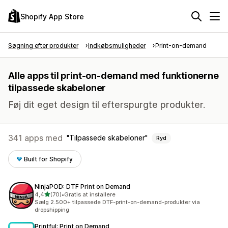
Shopify App Store
Søgning efter produkter
Indkøbsmuligheder
Print-on-demand
Alle apps til print-on-demand med funktionerne
tilpassede skabeloner
Føj dit eget design til efterspurgte produkter.
341 apps med
Tilpassede skabeloner
Ryd
Built for Shopify
NinjaPOD: DTF Print on Demand
ud af 5 stjerner
4,4
(70)
•
Gratis at installere
70 anmeldelser i alt
Sælg 2.500+ tilpassede DTF-print-on-demand-produkter via
dropshipping
Printful: Print on Demand