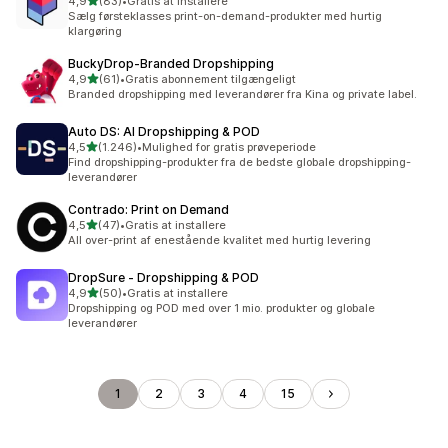
ud af 5 stjerner
4,9
(83)
•
Gratis at installere
83 anmeldelser i alt
Sælg førsteklasses print-on-demand-produkter med hurtig
klargøring
BuckyDrop‑Branded Dropshipping
ud af 5 stjerner
4,9
(61)
•
Gratis abonnement tilgængeligt
61 anmeldelser i alt
Branded dropshipping med leverandører fra Kina og private label.
Auto DS: AI Dropshipping & POD
ud af 5 stjerner
4,5
(1.246)
•
Mulighed for gratis prøveperiode
1246 anmeldelser i alt
Find dropshipping-produkter fra de bedste globale dropshipping-
leverandører
Contrado: Print on Demand
ud af 5 stjerner
4,5
(47)
•
Gratis at installere
47 anmeldelser i alt
All over-print af enestående kvalitet med hurtig levering
DropSure ‑ Dropshipping & POD
ud af 5 stjerner
4,9
(50)
•
Gratis at installere
50 anmeldelser i alt
Dropshipping og POD med over 1 mio. produkter og globale
leverandører
1
2
3
4
15