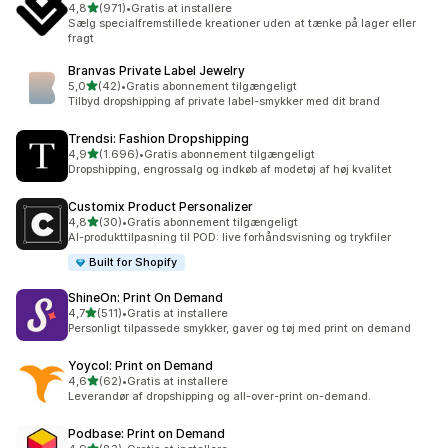
ud af 5 stjerner
4,8
(971)
•
Gratis at installere
971 anmeldelser i alt
Sælg specialfremstillede kreationer uden at tænke på lager eller
fragt
Branvas Private Label Jewelry
ud af 5 stjerner
5,0
(42)
•
Gratis abonnement tilgængeligt
42 anmeldelser i alt
Tilbyd dropshipping af private label-smykker med dit brand
Trendsi: Fashion Dropshipping
ud af 5 stjerner
4,9
(1.696)
•
Gratis abonnement tilgængeligt
1696 anmeldelser i alt
Dropshipping, engrossalg og indkøb af modetøj af høj kvalitet
Customix Product Personalizer
ud af 5 stjerner
4,8
(30)
•
Gratis abonnement tilgængeligt
30 anmeldelser i alt
AI-produkttilpasning til POD: live forhåndsvisning og trykfiler
Built for Shopify
ShineOn: Print On Demand
ud af 5 stjerner
4,7
(511)
•
Gratis at installere
511 anmeldelser i alt
Personligt tilpassede smykker, gaver og tøj med print on demand
Yoycol: Print on Demand
ud af 5 stjerner
4,6
(62)
•
Gratis at installere
62 anmeldelser i alt
Leverandør af dropshipping og all-over-print on-demand.
Podbase: Print on Demand