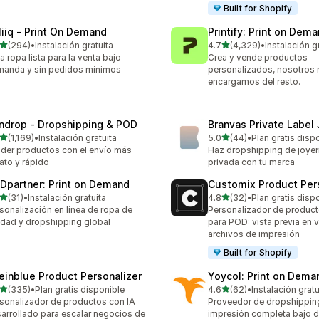
Built for Shopify
liiq ‑ Print On Demand
Printify: Print on Dem
de 5 estrellas
de 5 estrellas
(294)
•
Instalación gratuita
4.7
(4,329)
•
Instalación g
 reseñas en total
4329 reseñas en total
a ropa lista para la venta bajo
Crea y vende productos
anda y sin pedidos mínimos
personalizados, nosotros
encargamos del resto.
ndrop ‑ Dropshipping & POD
Branvas Private Label
de 5 estrellas
de 5 estrellas
(1,169)
•
Instalación gratuita
5.0
(44)
•
Plan gratis disp
9 reseñas en total
44 reseñas en total
der productos con el envío más
Haz dropshipping de joyer
ato y rápido
privada con tu marca
Dpartner: Print on Demand
Customix Product Per
de 5 estrellas
de 5 estrellas
(31)
•
Instalación gratuita
4.8
(32)
•
Plan gratis disp
reseñas en total
32 reseñas en total
sonalización en línea de ropa de
Personalizador de product
idad y dropshipping global
para POD: vista previa en v
archivos de impresión
Built for Shopify
einblue Product Personalizer
Yoycol: Print on Dema
de 5 estrellas
de 5 estrellas
(335)
•
Plan gratis disponible
4.6
(62)
•
Instalación gratu
 reseñas en total
62 reseñas en total
sonalizador de productos con IA
Proveedor de dropshippin
arrollado para escalar negocios de
impresión completa bajo 