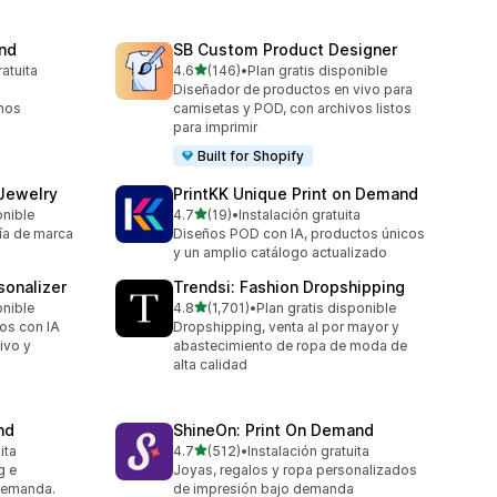
and
SB Custom Product Designer
de 5 estrellas
ratuita
4.6
(146)
•
Plan gratis disponible
146 reseñas en total
Diseñador de productos en vivo para
 nos
camisetas y POD, con archivos listos
para imprimir
Built for Shopify
 Jewelry
PrintKK Unique Print on Demand
de 5 estrellas
onible
4.7
(19)
•
Instalación gratuita
19 reseñas en total
ía de marca
Diseños POD con IA, productos únicos
y un amplio catálogo actualizado
sonalizer
Trendsi: Fashion Dropshipping
de 5 estrellas
onible
4.8
(1,701)
•
Plan gratis disponible
1701 reseñas en total
os con IA
Dropshipping, venta al por mayor y
ivo y
abastecimiento de ropa de moda de
alta calidad
nd
ShineOn: Print On Demand
de 5 estrellas
ita
4.7
(512)
•
Instalación gratuita
512 reseñas en total
g e
Joyas, regalos y ropa personalizados
demanda.
de impresión bajo demanda