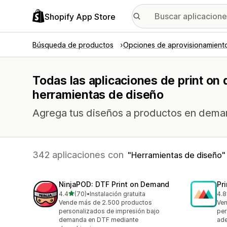
Shopify App Store
Búsqueda de productos
Opciones de aprovisionamient
Todas las aplicaciones de print on
herramientas de diseño
Agrega tus diseños a productos en dema
342 aplicaciones con
Herramientas de diseño
NinjaPOD: DTF Print on Demand
Pr
de 5 estrellas
4.4
(70)
•
Instalación gratuita
4.8
70 reseñas en total
371
Vende más de 2.500 productos
Ven
personalizados de impresión bajo
per
demanda en DTF mediante
ade