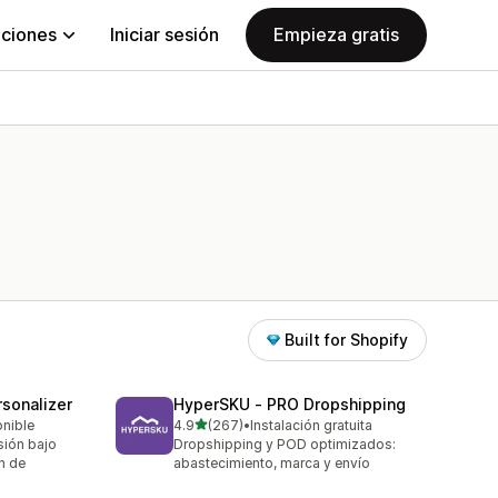
aciones
Iniciar sesión
Empieza gratis
Built for Shopify
sonalizer
HyperSKU ‑ PRO Dropshipping
de 5 estrellas
onible
4.9
(267)
•
Instalación gratuita
267 reseñas en total
sión bajo
Dropshipping y POD optimizados:
n de
abastecimiento, marca y envío