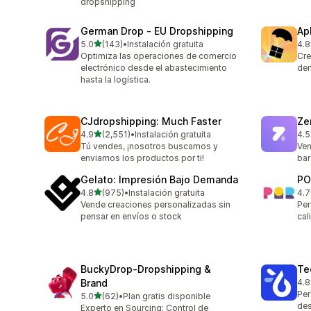
dropshipping
German Drop ‑ EU Dropshipping
Ap
de 5 estrellas
5.0
(143)
•
Instalación gratuita
4.8
143 reseñas en total
294
Optimiza las operaciones de comercio
Cre
electrónico desde el abastecimiento
dem
hasta la logística.
CJdropshipping: Much Faster
Ze
de 5 estrellas
4.9
(2,551)
•
Instalación gratuita
4.5
2551 reseñas en total
116
Tú vendes, ¡nosotros buscamos y
Ven
enviamos los productos por ti!
bar
Gelato: Impresión Bajo Demanda
PO
de 5 estrellas
4.8
(975)
•
Instalación gratuita
4.7
975 reseñas en total
31 
Vende creaciones personalizadas sin
Per
pensar en envíos o stock
cal
BuckyDrop‑Dropshipping &
Te
Brand
4.8
335
Per
de 5 estrellas
5.0
(62)
•
Plan gratis disponible
62 reseñas en total
des
Experto en Sourcing: Control de