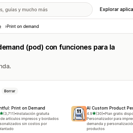
Explorar aplic
o
Print on demand
 demand (pod) con funciones para la
nda.
Borrar
intful: Print on Demand
AI Custom Product Per
de 5 estrellas
de 5 estrellas
(3,711)
•
Instalación gratuita
4.9
(30)
•
Plan gratis disp
1 reseñas en total
30 reseñas en total
de artículos impresos y bordados
Personalizador para impre
sonalizados sin costos por
demanda y personalizació
lantado
productos