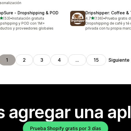
sonalización
opSure ‑ Dropshipping & POD
Dripshipper: Coffee &
de 5 estrellas
de 5 estrellas
(53)
•
Instalación gratuita
4.7
(136)
•
Prueba gratis d
reseñas en total
136 reseñas en total
pshipping y POD con 1M+
Dropshipping de café y té
ductos y proveedores globales
privada con tu propia marc
Siguiente
1
2
3
4
…
15
s agregar una apl
Prueba Shopify gratis por 3 días