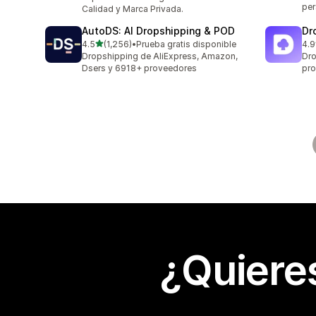
per
Calidad y Marca Privada.
AutoDS: AI Dropshipping & POD
Dr
de 5 estrellas
4.5
(1,256)
•
Prueba gratis disponible
4.9
1256 reseñas en total
53 
Dropshipping de AliExpress, Amazon,
Dro
Dsers y 6918+ proveedores
pro
¿Quiere