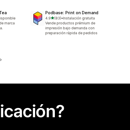
 Tea
Podbase: Print on Demand
de 5 estrellas
isponible
4.9
(83)
•
Instalación gratuita
83 reseñas en total
 de marca
Vende productos prémium de
a.
impresión bajo demanda con
preparación rápida de pedidos
icación?