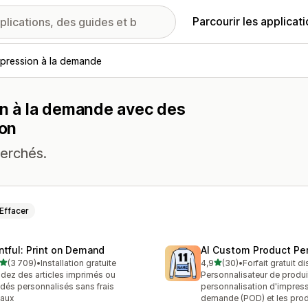
Parcourir les applicat
mpression à la demande
on à la demande avec des
ion
herchés.
Effacer
intful: Print on Demand
AI Custom Product Per
étoile(s) sur 5
étoile(s) sur 5
(3 709)
•
Installation gratuite
4,9
(30)
•
Forfait gratuit d
9 avis au total
30 avis au total
dez des articles imprimés ou
Personnalisateur de produi
dés personnalisés sans frais
personnalisation d'impress
tiaux
demande (POD) et les prod