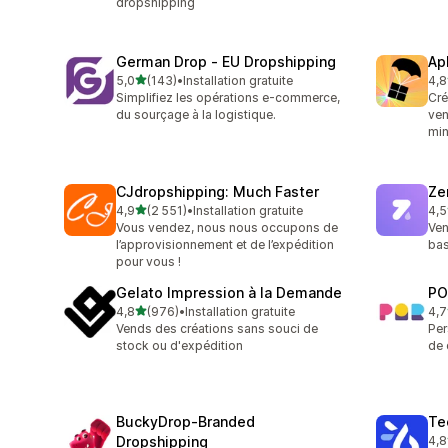
dropshipping
German Drop ‑ EU Dropshipping
Ap
étoile(s) sur 5
5,0
(143)
•
Installation gratuite
4,8
143 avis au total
294
Simplifiez les opérations e-commerce,
Cré
du sourçage à la logistique.
ven
mi
CJdropshipping: Much Faster
Ze
étoile(s) sur 5
4,9
(2 551)
•
Installation gratuite
4,5
2551 avis au total
117
Vous vendez, nous nous occupons de
Ven
l’approvisionnement et de l’expédition
bas
pour vous !
Gelato Impression à la Demande
PO
étoile(s) sur 5
4,8
(976)
•
Installation gratuite
4,7
976 avis au total
31 
Vends des créations sans souci de
Per
stock ou d'expédition
de 
BuckyDrop‑Branded
Te
Dropshipping
4,8
335