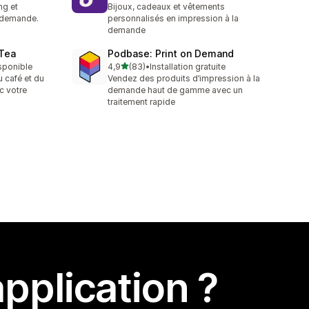
ng et
Bijoux, cadeaux et vêtements
a demande.
personnalisés en impression à la
demande
 Tea
Podbase: Print on Demand
étoile(s) sur 5
isponible
4,9
(83)
•
Installation gratuite
83 avis au total
 café et du
Vendez des produits d’impression à la
c votre
demande haut de gamme avec un
traitement rapide
pplication ?