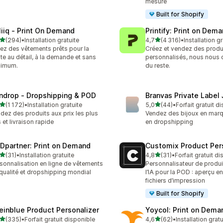
mesure
Built for Shopify
liiq ‑ Print On Demand
Printify: Print on Dem
étoile(s) sur 5
étoile(s) sur 5
(294)
•
Installation gratuite
4,7
(4 316)
•
Installation gr
 avis au total
4316 avis au total
ez des vêtements prêts pour la
Créez et vendez des produ
te au détail, à la demande et sans
personnalisés, nous nous
nimum.
du reste.
ndrop ‑ Dropshipping & POD
Branvas Private Label
étoile(s) sur 5
étoile(s) sur 5
(1 172)
•
Installation gratuite
5,0
(44)
•
Forfait gratuit d
2 avis au total
44 avis au total
dez des produits aux prix les plus
Vendez des bijoux en mar
 et livraison rapide
en dropshipping
Dpartner: Print on Demand
Customix Product Per
étoile(s) sur 5
étoile(s) sur 5
(31)
•
Installation gratuite
4,8
(31)
•
Forfait gratuit d
avis au total
31 avis au total
sonnalisation en ligne de vêtements
Personnalisateur de produi
qualité et dropshipping mondial
l’IA pour la POD : aperçu en
fichiers d’impression
Built for Shopify
einblue Product Personalizer
Yoycol: Print on Dema
étoile(s) sur 5
étoile(s) sur 5
(335)
•
Forfait gratuit disponible
4,6
(62)
•
Installation gratu
 avis au total
62 avis au total