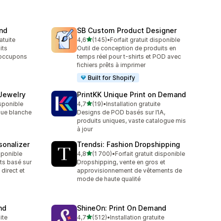
and
SB Custom Product Designer
étoile(s) sur 5
atuite
4,6
(145)
•
Forfait gratuit disponible
145 avis au total
its
Outil de conception de produits en
 occupons
temps réel pour t-shirts et POD avec
fichiers prêts à imprimer
Built for Shopify
 Jewelry
PrintKK Unique Print on Demand
étoile(s) sur 5
isponible
4,7
(19)
•
Installation gratuite
19 avis au total
que blanche
Designs de POD basés sur l’IA,
produits uniques, vaste catalogue mis
à jour
sonalizer
Trendsi: Fashion Dropshipping
étoile(s) sur 5
isponible
4,8
(1 700)
•
Forfait gratuit disponible
1700 avis au total
ts basé sur
Dropshipping, vente en gros et
 direct et
approvisionnement de vêtements de
mode de haute qualité
nd
ShineOn: Print On Demand
étoile(s) sur 5
ite
4,7
(512)
•
Installation gratuite
512 avis au total