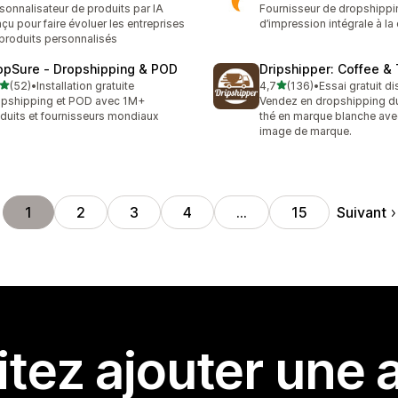
sonnalisateur de produits par IA
Fournisseur de dropshippi
çu pour faire évoluer les entreprises
d’impression intégrale à l
produits personnalisés
opSure ‑ Dropshipping & POD
Dripshipper: Coffee &
étoile(s) sur 5
étoile(s) sur 5
(52)
•
Installation gratuite
4,7
(136)
•
Essai gratuit d
avis au total
136 avis au total
pshipping et POD avec 1M+
Vendez en dropshipping du
duits et fournisseurs mondiaux
thé en marque blanche ave
image de marque.
Suivant
1
2
3
4
…
15
tez ajouter une a