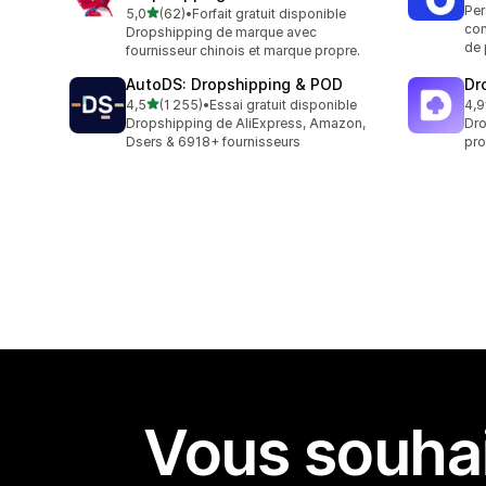
Per
étoile(s) sur 5
5,0
(62)
•
Forfait gratuit disponible
62 avis au total
con
Dropshipping de marque avec
de 
fournisseur chinois et marque propre.
AutoDS: Dropshipping & POD
Dr
étoile(s) sur 5
4,5
(1 255)
•
Essai gratuit disponible
4,9
1255 avis au total
52 
Dropshipping de AliExpress, Amazon,
Dro
Dsers & 6918+ fournisseurs
pro
Vous souhai