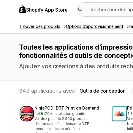
Shopify App Store
Trouver des produits
Options d’approvisionnement
I
Toutes les applications d’impressi
fonctionnalités d'outils de concept
Ajoutez vos créations à des produits rec
343 applications avec
Outils de conception
NinjaPOD: DTF Print on Demand
Pr
étoile(s) sur 5
4,4
(70)
•
Installation gratuite
4,8
70 avis au total
370
Vendez plus de 2 500 produits
Ven
d’impression à la demande DTF
bro
personnalisés, expédiés en
ini