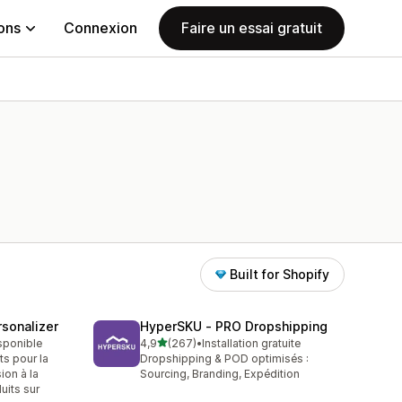
ions
Connexion
Faire un essai gratuit
Built for Shopify
sonalizer
HyperSKU ‑ PRO Dropshipping
étoile(s) sur 5
isponible
4,9
(267)
•
Installation gratuite
267 avis au total
ts pour la
Dropshipping & POD optimisés :
ion à la
Sourcing, Branding, Expédition
uits sur