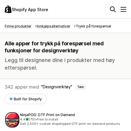
Shopify App Store
Finne produkter
Innkjøpsalternativer
Trykk på forespørsel
Alle apper for trykk på forespørsel med
funksjoner for designverktøy
Legg til designene dine i produkter med høy
etterspørsel.
342 apper med
Designverktøy
Tøm
Built for Shopify
NinjaPOD: DTF Print on Demand
av 5 stjerner
4,4
(70)
•
Free to install
Totalt 70 omtaler
Sell 2,500+ custom dropshipped DTF print-on-demand products