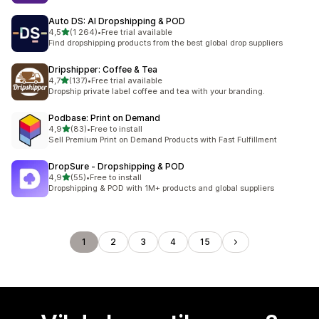
Auto DS: AI Dropshipping & POD
av 5 stjerner
4,5
(1 264)
•
Free trial available
Totalt 1264 omtaler
Find dropshipping products from the best global drop suppliers
Dripshipper: Coffee & Tea
av 5 stjerner
4,7
(137)
•
Free trial available
Totalt 137 omtaler
Dropship private label coffee and tea with your branding.
Podbase: Print on Demand
av 5 stjerner
4,9
(83)
•
Free to install
Totalt 83 omtaler
Sell Premium Print on Demand Products with Fast Fulfillment
DropSure ‑ Dropshipping & POD
av 5 stjerner
4,9
(55)
•
Free to install
Totalt 55 omtaler
Dropshipping & POD with 1M+ products and global suppliers
1
2
3
4
15