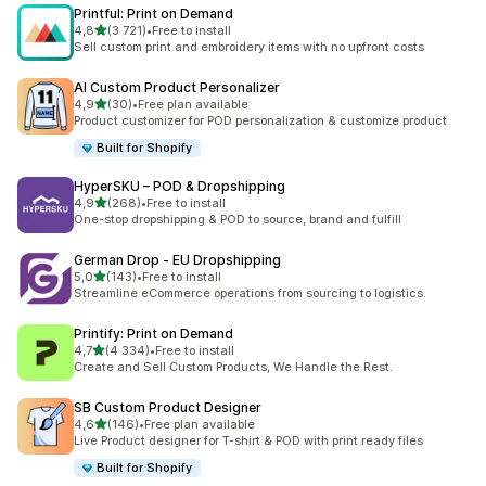
Printful: Print on Demand
av 5 stjerner
4,8
(3 721)
•
Free to install
Totalt 3721 omtaler
Sell custom print and embroidery items with no upfront costs
AI Custom Product Personalizer
av 5 stjerner
4,9
(30)
•
Free plan available
Totalt 30 omtaler
Product customizer for POD personalization & customize product
Built for Shopify
HyperSKU – POD & Dropshipping
av 5 stjerner
4,9
(268)
•
Free to install
Totalt 268 omtaler
One-stop dropshipping & POD to source, brand and fulfill
German Drop ‑ EU Dropshipping
av 5 stjerner
5,0
(143)
•
Free to install
Totalt 143 omtaler
Streamline eCommerce operations from sourcing to logistics.
Printify: Print on Demand
av 5 stjerner
4,7
(4 334)
•
Free to install
Totalt 4334 omtaler
Create and Sell Custom Products, We Handle the Rest.
SB Custom Product Designer
av 5 stjerner
4,6
(146)
•
Free plan available
Totalt 146 omtaler
Live Product designer for T-shirt & POD with print ready files
Built for Shopify