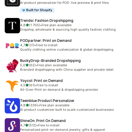
Totalt 32 omtaler
AI product personalizer for POD: live preview & print files
Built for Shopify
Trendsi: Fashion Dropshipping
av 5 stjerner
4,8
(1 705)
•
Free plan available
Totalt 1705 omtaler
Dropship, wholesale & sourcing high quality fashion clothing
PODpartner: Print on Demand
av 5 stjerner
4,7
(31)
•
Free to install
Totalt 31 omtaler
Quality clothing online customization & global dropshipping
BuckyDrop‑Branded Dropshipping
av 5 stjerner
5,0
(62)
•
Free plan available
Totalt 62 omtaler
Branded dropshipping with China supplier and private label.
Yoycol: Print on Demand
av 5 stjerner
4,5
(61)
•
Free to install
Totalt 61 omtaler
All-Over-Print on demand & dropshipping provider.
Teeinblue Product Personalizer
av 5 stjerner
4,8
(336)
•
Free plan available
Totalt 336 omtaler
AI product customizer built to scale customized businesses
ShineOn: Print On Demand
av 5 stjerner
4,7
(512)
•
Free to install
Totalt 512 omtaler
Personalized print-on-demand jewelry, gifts & apparel