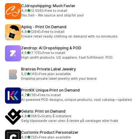
CJdropshipping: Much Faster
av 5 stjerner
4,9
(2 556)
•
Free to install
Totalt 2556 omtaler
You Sell - We source and ship for you!
Apliiq ‑ Print On Demand
av 5 stjerner
4,8
(294)
•
Free to install
Totalt 294 omtaler
Create retail ready clothing on demand with no minimums
Zendrop: AI Dropshipping & POD
av 5 stjerner
4,5
(1 173)
•
Free to install
Totalt 1173 omtaler
High-profit products. US suppliers. Fast fulfillment. POD.
Branvas Private Label Jewelry
av 5 stjerner
5,0
(43)
•
Free plan available
Totalt 43 omtaler
Dropship private label jewelry with your brand
PrintKK Unique Print on Demand
av 5 stjerner
4,7
(19)
•
Free to install
Totalt 19 omtaler
AI-powered POD designs, unique products, vast catalog—updated
Gelato: Print on Demand
av 5 stjerner
4,8
(981)
•
Gratis å installere
Totalt 981 omtaler
Selg tilpassede varer uten å tenke på varelager eller frakt
Customix Product Personalizer
av 5 stjerner
4,8
(32)
•
Free plan available