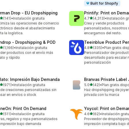
Built for Shopify
rman Drop ‑ EU Dropshipping
Printify: Print on Dem
de 5 estrellas
de 5 estrellas
(141)
•
Instalación gratuita
4.7
(4,313)
•
Instalación gr
 reseñas en total
4313 reseñas en total
imiza las operaciones de comercio
Crea y vende productos
ctrónico desde el abastecimiento
personalizados, nosotros
ta la logística.
encargamos del resto.
ndrop ‑ Dropshipping & POD
Teeinblue Product Per
de 5 estrellas
de 5 estrellas
(1,166)
•
Instalación gratuita
4.8
(335)
•
Plan gratis dis
6 reseñas en total
335 reseñas en total
der productos con el envío más
Personalizador de product
ato y rápido
desarrollado para escalar
personalización
lato: Impresión Bajo Demanda
Branvas Private Label
de 5 estrellas
de 5 estrellas
(971)
•
Instalación gratuita
5.0
(42)
•
Plan gratis disp
 reseñas en total
42 reseñas en total
de creaciones personalizadas sin
Haz dropshipping de joyer
sar en envíos o stock
privada con tu marca
ineOn: Print On Demand
Yoycol: Print on Dema
de 5 estrellas
de 5 estrellas
(511)
•
Instalación gratuita
4.6
(62)
•
Instalación gratu
 reseñas en total
62 reseñas en total
as, regalos y ropa personalizados
Proveedor de dropshippin
impresión bajo demanda
impresión completa bajo 