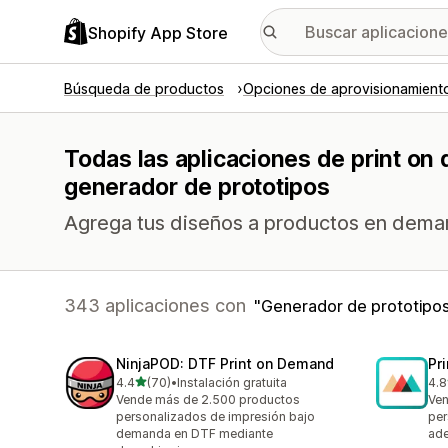
Shopify App Store
Búsqueda de productos
Opciones de aprovisionamient
Todas las aplicaciones de print on
generador de prototipos
Agrega tus diseños a productos en dema
343 aplicaciones con
Generador de prototipo
NinjaPOD: DTF Print on Demand
Pr
de 5 estrellas
4.4
(70)
•
Instalación gratuita
4.8
70 reseñas en total
370
Vende más de 2.500 productos
Ven
personalizados de impresión bajo
per
demanda en DTF mediante
ade