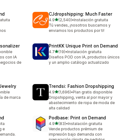
and
CJdropshipping: Much Faster
de 5 estrellas
atuita
4.9
(2,540)
•
Instalación gratuita
2540 reseñas en total
Tú vendes, ¡nosotros buscamos y
 nos
enviamos los productos por ti!
sonalizer
PrintKK Unique Print on Demand
de 5 estrellas
ponible
4.7
(19)
•
Instalación gratuita
19 reseñas en total
os con IA
Diseños POD con IA, productos únicos
 negocios de
y un amplio catálogo actualizado
 Jewelry
Trendsi: Fashion Dropshipping
de 5 estrellas
onible
4.9
(1,696)
•
Plan gratis disponible
1696 reseñas en total
ía de marca
Dropshipping, venta al por mayor y
abastecimiento de ropa de moda de
alta calidad
nd
Podbase: Print on Demand
de 5 estrellas
ita
4.9
(83)
•
Instalación gratuita
83 reseñas en total
g e
Vende productos prémium de
demanda.
impresión bajo demanda con
preparación rápida de pedidos