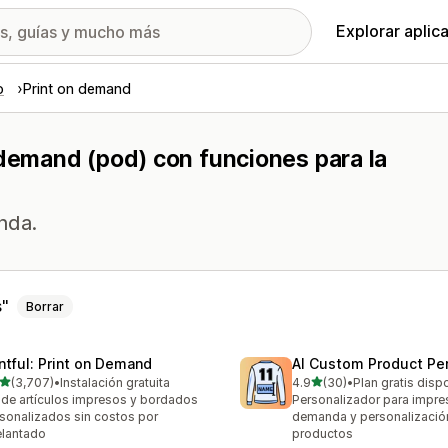
Explorar aplic
o
Print on demand
 demand (pod) con funciones para la
nda.
s
Borrar
intful: Print on Demand
AI Custom Product Per
de 5 estrellas
de 5 estrellas
(3,707)
•
Instalación gratuita
4.9
(30)
•
Plan gratis disp
7 reseñas en total
30 reseñas en total
de artículos impresos y bordados
Personalizador para impre
sonalizados sin costos por
demanda y personalizació
lantado
productos