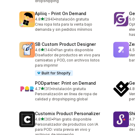
dropshipping
Apliiq ‑ Print On Demand
Ge
de 5 estrellas
4.8
(294)
•
Instalación gratuita
5.0
294 reseñas en total
141
Crea ropa lista para la venta bajo
Opt
demanda y sin pedidos mínimos
ele
has
SB Custom Product Designer
Ze
de 5 estrellas
4.6
(144)
•
Plan gratis disponible
4.5
144 reseñas en total
116
Diseñador de productos en vivo para
Ven
camisetas y POD, con archivos listos
bar
para imprimir
Built for Shopify
PODpartner: Print on Demand
Ge
de 5 estrellas
4.7
(31)
•
Instalación gratuita
4.8
31 reseñas en total
971
Personalización en línea de ropa de
Ven
calidad y dropshipping global
pen
Customix Product Personalizer
Sh
de 5 estrellas
4.8
(30)
•
Plan gratis disponible
4.7
30 reseñas en total
511
Personalizador de productos con IA
Joy
para POD: vista previa en vivo y
de 
archivos de impresión