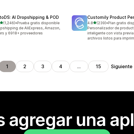
toDS: AI Dropshipping & POD
Customily Product Per
de 5 estrellas
de 5 estrellas
(1,246)
•
Prueba gratis disponible
4.8
(239)
•
Plan gratis dis
6 reseñas en total
239 reseñas en total
pshipping de AliExpress, Amazon,
Personalizador de produc
rs y 6918+ proveedores
inteligente con vista previa
archivos listos para imprim
Siguiente
1
2
3
4
…
15
s agregar una apl