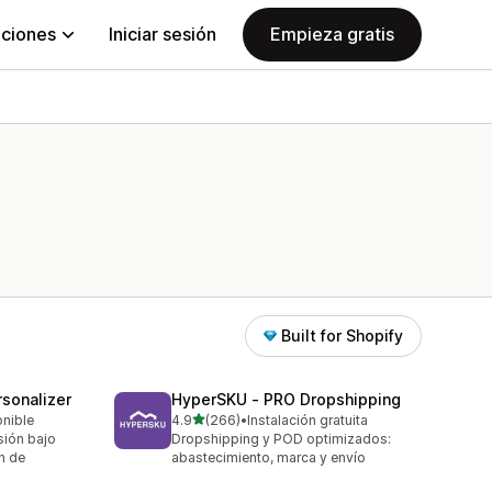
aciones
Iniciar sesión
Empieza gratis
Built for Shopify
sonalizer
HyperSKU ‑ PRO Dropshipping
de 5 estrellas
onible
4.9
(266)
•
Instalación gratuita
266 reseñas en total
sión bajo
Dropshipping y POD optimizados:
n de
abastecimiento, marca y envío