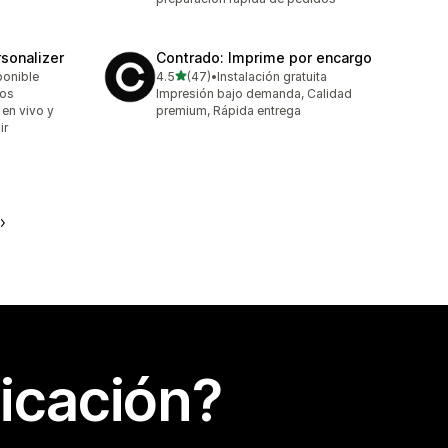
sonalizer
Contrado: Imprime por encargo
de 5 estrellas
ponible
4.5
(47)
•
Instalación gratuita
47 reseñas en total
tos
Impresión bajo demanda, Calidad
 en vivo y
premium, Rápida entrega
ir
icación?