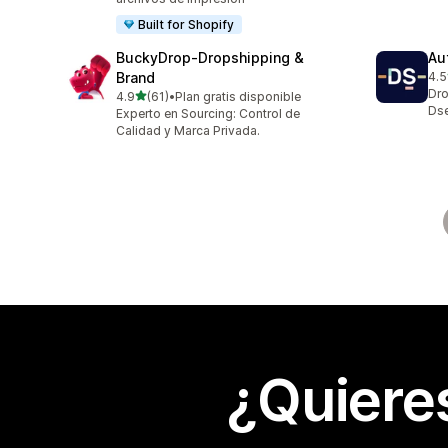
Built for Shopify
BuckyDrop‑Dropshipping &
Au
Brand
4.5
124
Dro
de 5 estrellas
4.9
(61)
•
Plan gratis disponible
61 reseñas en total
Dse
Experto en Sourcing: Control de
Calidad y Marca Privada.
¿Quiere