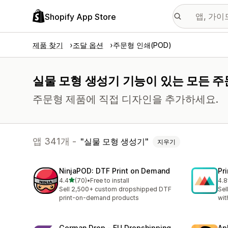
Shopify App Store
제품 찾기
조달 옵션
주문형 인쇄(POD)
실물 모형 생성기 기능이 있는 모든 주문
주문형 제품에 직접 디자인을 추가하세요.
앱 341개 -
실물 모형 생성기
지우기
NinjaPOD: DTF Print on Demand
Pr
별 5개 중
4.4
(70)
•
Free to install
4.8
총 리뷰 70개
총 
Sell 2,500+ custom dropshipped DTF
Sel
print-on-demand products
wit
German Drop ‑ EU Dropshipping
Ap