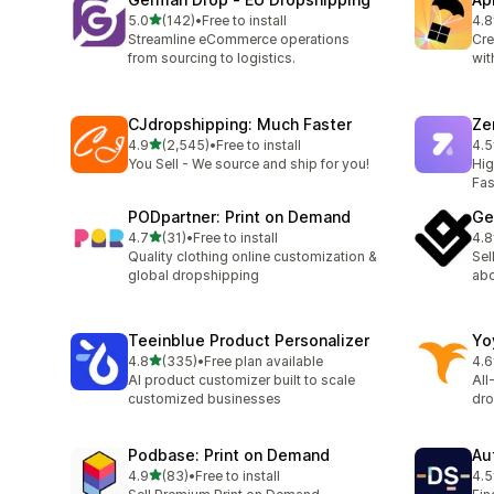
별 5개 중
5.0
(142)
•
Free to install
4.8
총 리뷰 142개
총 
Streamline eCommerce operations
Cre
from sourcing to logistics.
wit
CJdropshipping: Much Faster
Ze
별 5개 중
4.9
(2,545)
•
Free to install
4.5
총 리뷰 2545개
총 
You Sell - We source and ship for you!
Hig
Fas
PODpartner: Print on Demand
Ge
별 5개 중
4.7
(31)
•
Free to install
4.8
총 리뷰 31개
총 
Quality clothing online customization &
Sel
global dropshipping
abo
Teeinblue Product Personalizer
Yo
별 5개 중
4.8
(335)
•
Free plan available
4.6
총 리뷰 335개
총 
AI product customizer built to scale
All
customized businesses
dro
Podbase: Print on Demand
Au
별 5개 중
4.9
(83)
•
Free to install
4.5
총 리뷰 83개
총 