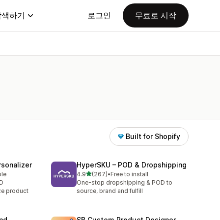
탐색하기
로그인
무료로 시작
Built for Shopify
sonalizer
HyperSKU – POD & Dropshipping
별 5개 중
ble
4.9
(267)
•
Free to install
총 리뷰 267개
OD
One-stop dropshipping & POD to
ze product
source, brand and fulfill
and
SB Custom Product Designer