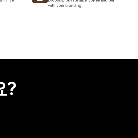
ith live
Dropship private label coffee and tea
with your branding.
요?