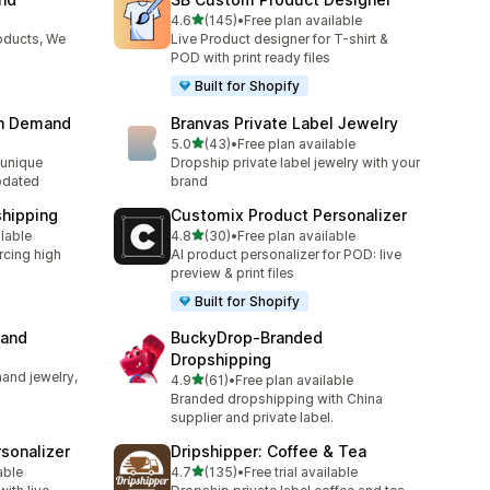
별 5개 중
4.6
(145)
•
Free plan available
총 리뷰 145개
oducts, We
Live Product designer for T-shirt &
POD with print ready files
Built for Shopify
on Demand
Branvas Private Label Jewelry
별 5개 중
5.0
(43)
•
Free plan available
총 리뷰 43개
unique
Dropship private label jewelry with your
pdated
brand
shipping
Customix Product Personalizer
별 5개 중
ilable
4.8
(30)
•
Free plan available
총 리뷰 30개
rcing high
AI product personalizer for POD: live
preview & print files
Built for Shopify
mand
BuckyDrop‑Branded
Dropshipping
and jewelry,
별 5개 중
4.9
(61)
•
Free plan available
총 리뷰 61개
Branded dropshipping with China
supplier and private label.
sonalizer
Dripshipper: Coffee & Tea
별 5개 중
able
4.7
(135)
•
Free trial available
총 리뷰 135개