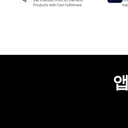
Sell Premium Print on Demand
Fin
Products with Fast Fulfillment
bes
앱