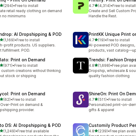
별 5개 중
별 5개 중
(294)
•
Free to install
4.7
(4,314)
•
Free to install
리뷰 294개
총 리뷰 4314개
ate retail ready clothing on demand
Create and Sell Custom Pr
h no minimums
Handle the Rest.
ndrop: AI Dropshipping & POD
PrintKK Unique Print 
별 5개 중
별 5개 중
(1,169)
•
Free to install
4.7
(19)
•
Free to install
리뷰 1169개
총 리뷰 19개
h-profit products. US suppliers.
AI-powered POD designs, 
t fulfillment. POD.
products, vast catalog—u
lato: Print on Demand
Trendsi: Fashion Drop
별 5개 중
별 5개 중
(971)
•
Free to install
4.8
(1,698)
•
Free plan ava
리뷰 971개
총 리뷰 1698개
l custom creations without thinking
Dropship, wholesale & sou
ut stock or shipping
quality fashion clothing
ycol: Print on Demand
ShineOn: Print On De
별 5개 중
별 5개 중
(62)
•
Free to install
4.7
(511)
•
Free to install
리뷰 62개
총 리뷰 511개
-Over-Print on demand &
Personalized print-on-dem
pshipping provider.
gifts & apparel
to DS: AI Dropshipping & POD
Customily Product Per
별 5개 중
별 5개 중
(1,249)
•
Free trial available
4.8
(239)
•
Free plan avail
리뷰 1249개
총 리뷰 239개