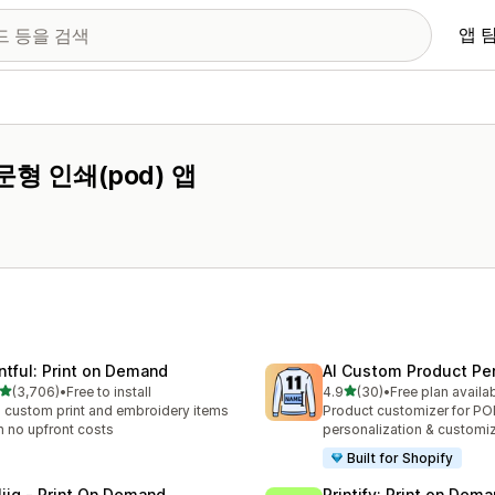
앱 
형 인쇄(pod) 앱
intful: Print on Demand
AI Custom Product Per
별 5개 중
별 5개 중
(3,706)
•
Free to install
4.9
(30)
•
Free plan availa
리뷰 3706개
총 리뷰 30개
l custom print and embroidery items
Product customizer for P
h no upfront costs
personalization & customi
Built for Shopify
liiq ‑ Print On Demand
Printify: Print on Dem