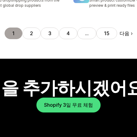
d dropshipping products from the
Smart product customizer w
t global drop suppliers
preview & print ready files
다음
1
2
3
4
…
15
을 추가하시겠어
Shopify 3일 무료 체험