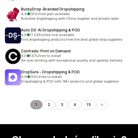
BuckyDrop‑Branded Dropshipping
na 5 gwiazdek
4,9
(61)
•
Free plan available
Łączna liczba recenzji: 61
Branded dropshipping with China supplier and private label.
Auto DS: AI Dropshipping & POD
na 5 gwiazdek
4,5
(1 245)
•
Free trial available
Łączna liczba recenzji: 1245
Find dropshipping products from the best global drop suppliers
Contrado: Print on Demand
na 5 gwiazdek
4,5
(47)
•
Free to install
Łączna liczba recenzji: 47
All-over printing with exceptional quality and speedy delivery
DropSure ‑ Dropshipping & POD
na 5 gwiazdek
4,9
(50)
•
Free to install
Łączna liczba recenzji: 50
Dropshipping & POD with 1M+ products and global suppliers
1
2
3
4
15