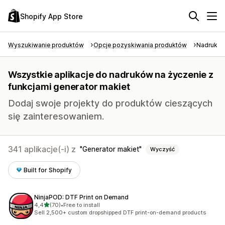
Shopify App Store
Wyszukiwanie produktów
Opcje pozyskiwania produktów
Nadruk na
Wszystkie aplikacje do nadruków na życzenie z
funkcjami generator makiet
Dodaj swoje projekty do produktów cieszących
się zainteresowaniem.
341 aplikacje(-i) z
Generator makiet
Wyczyść
Built for Shopify
NinjaPOD: DTF Print on Demand
na 5 gwiazdek
4,4
(70)
•
Free to install
Łączna liczba recenzji: 70
Sell 2,500+ custom dropshipped DTF print-on-demand products