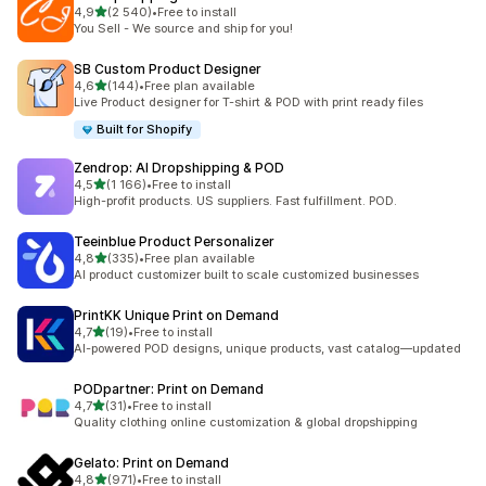
na 5 gwiazdek
4,9
(2 540)
•
Free to install
Łączna liczba recenzji: 2540
You Sell - We source and ship for you!
SB Custom Product Designer
na 5 gwiazdek
4,6
(144)
•
Free plan available
Łączna liczba recenzji: 144
Live Product designer for T-shirt & POD with print ready files
Built for Shopify
Zendrop: AI Dropshipping & POD
na 5 gwiazdek
4,5
(1 166)
•
Free to install
Łączna liczba recenzji: 1166
High-profit products. US suppliers. Fast fulfillment. POD.
Teeinblue Product Personalizer
na 5 gwiazdek
4,8
(335)
•
Free plan available
Łączna liczba recenzji: 335
AI product customizer built to scale customized businesses
PrintKK Unique Print on Demand
na 5 gwiazdek
4,7
(19)
•
Free to install
Łączna liczba recenzji: 19
AI-powered POD designs, unique products, vast catalog—updated
PODpartner: Print on Demand
na 5 gwiazdek
4,7
(31)
•
Free to install
Łączna liczba recenzji: 31
Quality clothing online customization & global dropshipping
Gelato: Print on Demand
na 5 gwiazdek
4,8
(971)
•
Free to install