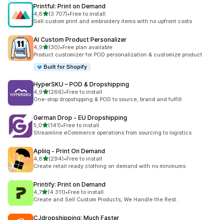
Printful: Print on Demand
na 5 gwiazdek
4,8
(3 707)
•
Free to install
Łączna liczba recenzji: 3707
Sell custom print and embroidery items with no upfront costs
AI Custom Product Personalizer
na 5 gwiazdek
4,9
(30)
•
Free plan available
Łączna liczba recenzji: 30
Product customizer for POD personalization & customize product
Built for Shopify
HyperSKU – POD & Dropshipping
na 5 gwiazdek
4,9
(266)
•
Free to install
Łączna liczba recenzji: 266
One-stop dropshipping & POD to source, brand and fulfill
German Drop ‑ EU Dropshipping
na 5 gwiazdek
5,0
(141)
•
Free to install
Łączna liczba recenzji: 141
Streamline eCommerce operations from sourcing to logistics.
Apliiq ‑ Print On Demand
na 5 gwiazdek
4,8
(294)
•
Free to install
Łączna liczba recenzji: 294
Create retail ready clothing on demand with no minimums
Printify: Print on Demand
na 5 gwiazdek
4,7
(4 311)
•
Free to install
Łączna liczba recenzji: 4311
Create and Sell Custom Products, We Handle the Rest.
CJdropshipping: Much Faster