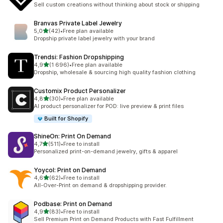
Łączna liczba recenzji: 971
Sell custom creations without thinking about stock or shipping
Branvas Private Label Jewelry
na 5 gwiazdek
5,0
(42)
•
Free plan available
Łączna liczba recenzji: 42
Dropship private label jewelry with your brand
Trendsi: Fashion Dropshipping
na 5 gwiazdek
4,9
(1 696)
•
Free plan available
Łączna liczba recenzji: 1696
Dropship, wholesale & sourcing high quality fashion clothing
Customix Product Personalizer
na 5 gwiazdek
4,8
(30)
•
Free plan available
Łączna liczba recenzji: 30
AI product personalizer for POD: live preview & print files
Built for Shopify
ShineOn: Print On Demand
na 5 gwiazdek
4,7
(511)
•
Free to install
Łączna liczba recenzji: 511
Personalized print-on-demand jewelry, gifts & apparel
Yoycol: Print on Demand
na 5 gwiazdek
4,6
(62)
•
Free to install
Łączna liczba recenzji: 62
All-Over-Print on demand & dropshipping provider.
Podbase: Print on Demand
na 5 gwiazdek
4,9
(83)
•
Free to install
Łączna liczba recenzji: 83
Sell Premium Print on Demand Products with Fast Fulfillment