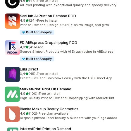
z 5 hvězd
4,6
(47)
•
Free to install
Celkový počet recenzí: 47
All-over printing with exceptional quality and speedy delivery
SenHub AI Print on Demand POD
z 5 hvězd
4,9
(24)
•
Free to install
Celkový počet recenzí: 24
Print on Demand: Design & fulfill t-shirts, mugs, and gifts
Built for Shopify
FD AliExpress Dropshipping POD
z 5 hvězd
4,3
(41)
•
Free
Celkový počet recenzí: 41
Source & Import Products with AI Dropshipping in AliExpress
Built for Shopify
Lulu Direct
z 5 hvězd
3,4
(45)
•
Free to install
Celkový počet recenzí: 45
Create, Sell and Ship books easily with the Lulu Direct App
MarketPrint: Print On Demand
z 5 hvězd
4,9
(100)
•
Free to install
Celkový počet recenzí: 100
High-Quality Print on Demand Dropshipping with MarketPrint
Blanka Makeup Beauty Cosmetics
z 5 hvězd
4,6
(102)
•
Free plan available
Celkový počet recenzí: 102
Dropship private-label beauty & skincare with your logo added
InterestPrint:Print on Demand