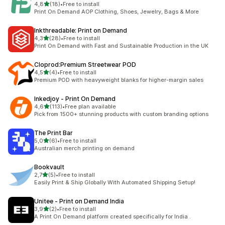
z 5 hvězd
4,8
(18)
•
Free to install
Celkový počet recenzí: 18
Print On Demand AOP Clothing, Shoes, Jewelry, Bags & More
Inkthreadable: Print on Demand
z 5 hvězd
4,3
(28)
•
Free to install
Celkový počet recenzí: 28
Print On Demand with Fast and Sustainable Production in the UK
Cloprod:Premium Streetwear POD
z 5 hvězd
4,5
(4)
•
Free to install
Celkový počet recenzí: 4
Premium POD with heavyweight blanks for higher-margin sales
Inkedjoy ‑ Print On Demand
z 5 hvězd
4,6
(113)
•
Free plan available
Celkový počet recenzí: 113
Pick from 1500+ stunning products with custom branding options
The Print Bar
z 5 hvězd
5,0
(6)
•
Free to install
Celkový počet recenzí: 6
Australian merch printing on demand
Bookvault
z 5 hvězd
2,7
(5)
•
Free to install
Celkový počet recenzí: 5
Easily Print & Ship Globally With Automated Shipping Setup!
Unitee ‑ Print on Demand India
z 5 hvězd
3,9
(2)
•
Free to install
Celkový počet recenzí: 2
A Print On Demand platform created specifically for India .