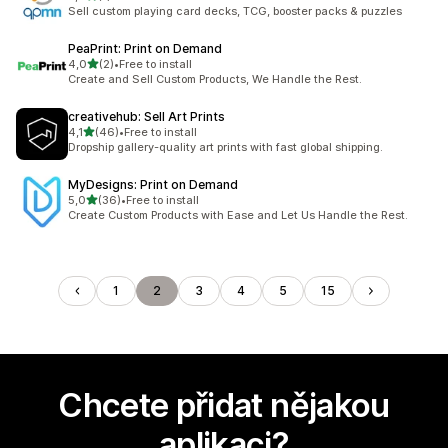
Celkový počet recenzí: 1
Sell custom playing card decks, TCG, booster packs & puzzles
PeaPrint: Print on Demand
z 5 hvězd
4,0
(2)
•
Free to install
Celkový počet recenzí: 2
Create and Sell Custom Products, We Handle the Rest.
creativehub: Sell Art Prints
z 5 hvězd
4,1
(46)
•
Free to install
Celkový počet recenzí: 46
Dropship gallery-quality art prints with fast global shipping.
MyDesigns: Print on Demand
z 5 hvězd
5,0
(36)
•
Free to install
Celkový počet recenzí: 36
Create Custom Products with Ease and Let Us Handle the Rest.
1
2
3
4
5
15
Chcete přidat nějakou
aplikaci?