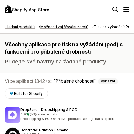
Shopify App Store
Hledání produktů
Možnosti zajišťování zdrojů
Tisk na vyžádání (POD
Všechny aplikace pro tisk na vyžádání (pod) s
funkcemi pro přibalené drobnosti
Přidejte své návrhy na žádané produkty.
Více aplikací (342) s:
Přibalené drobnosti
Vymazat
Built for Shopify
DropSure ‑ Dropshipping & POD
z 5 hvězd
4,9
(53)
•
Free to install
Celkový počet recenzí: 53
Dropshipping & POD with 1M+ products and global suppliers
Contrado: Print on Demand