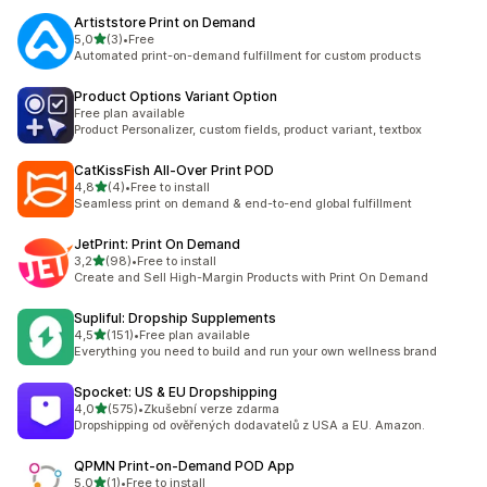
Artiststore Print on Demand
z 5 hvězd
5,0
(3)
•
Free
Celkový počet recenzí: 3
Automated print-on-demand fulfillment for custom products
Product Options Variant Option
Free plan available
Product Personalizer, custom fields, product variant, textbox
CatKissFish All‑Over Print POD
z 5 hvězd
4,8
(4)
•
Free to install
Celkový počet recenzí: 4
Seamless print on demand & end-to-end global fulfillment
JetPrint: Print On Demand
z 5 hvězd
3,2
(98)
•
Free to install
Celkový počet recenzí: 98
Create and Sell High-Margin Products with Print On Demand
Supliful: Dropship Supplements
z 5 hvězd
4,5
(151)
•
Free plan available
Celkový počet recenzí: 151
Everything you need to build and run your own wellness brand
Spocket: US & EU Dropshipping
z 5 hvězd
4,0
(575)
•
Zkušební verze zdarma
Celkový počet recenzí: 575
Dropshipping od ověřených dodavatelů z USA a EU. Amazon.
QPMN Print‑on‑Demand POD App
z 5 hvězd
5,0
(1)
•
Free to install