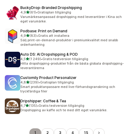
BuckyDrop‑Branded Dropshipping
av 5 stjärnor
4,9
(61)
•
Gratisplan tillgänglig
61 recensioner totalt
Varumärkesanpassad dropshipping med leverantörer i Kina och
eget varumärke.
Podbase: Print on Demand
av 5 stjärnor
4,9
(83)
•
Gratis att installera
83 recensioner totalt
Sälj print-on-demand-produkter i premiumkvalitet med snabb
orderhantering
Auto DS: AI Dropshipping & POD
av 5 stjärnor
4,5
(1 249)
•
Gratis testversion tillgänglig
1249 recensioner totalt
Hitta dropshipping-produkter från de bästa globala dropshipping-
leverantörerna
Customily Product Personalizer
av 5 stjärnor
4,8
(239)
•
Gratisplan tillgänglig
239 recensioner totalt
Smart produktanpassare med live-förhandsgranskning och
tryckfärdiga filer
Dripshipper: Coffee & Tea
av 5 stjärnor
4,7
(135)
•
Gratis testversion tillgänglig
135 recensioner totalt
Dropshipping av kaffe och te med ditt eget varumärke.
1
2
3
4
15