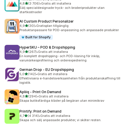
av 5 stjärnor
4,8
(3 706)
•
Gratis att installera
3706 recensioner totalt
Sälj specialdesignade tryck- och broderiprodukter utan
startkostnader
AI Custom Product Personalizer
av 5 stjärnor
4,9
(30)
•
Gratisplan tillgänglig
30 recensioner totalt
Produktanpassare för POD-anpassning och anpassade produkter
Built for Shopify
HyperSKU – POD & Dropshipping
av 5 stjärnor
4,9
(267)
•
Gratis att installera
267 recensioner totalt
En komplett dropshipping- och POD-lösning för inköp,
varumärkesprofilering och orderexpediering
German Drop ‑ EU Dropshipping
av 5 stjärnor
5,0
(142)
•
Gratis att installera
142 recensioner totalt
Effektivisera e-handelsverksamheten från produktanskaffning till
logistik.
Apliiq ‑ Print On Demand
av 5 stjärnor
4,8
(294)
•
Gratis att installera
294 recensioner totalt
Skapa butiksfärdiga kläder på begäran utan minimikrav
Printify: Print on Demand
av 5 stjärnor
4,7
(4 314)
•
Gratis att installera
4314 recensioner totalt
Skapa och sälj anpassade produkter, vi sköter resten.