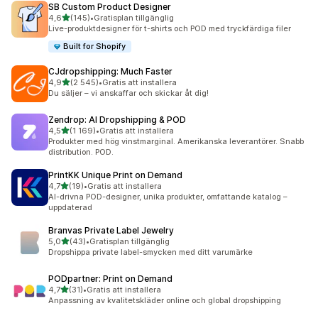
SB Custom Product Designer
av 5 stjärnor
4,6
(145)
•
Gratisplan tillgänglig
145 recensioner totalt
Live-produktdesigner för t-shirts och POD med tryckfärdiga filer
Built for Shopify
CJdropshipping: Much Faster
av 5 stjärnor
4,9
(2 545)
•
Gratis att installera
2545 recensioner totalt
Du säljer – vi anskaffar och skickar åt dig!
Zendrop: AI Dropshipping & POD
av 5 stjärnor
4,5
(1 169)
•
Gratis att installera
1169 recensioner totalt
Produkter med hög vinstmarginal. Amerikanska leverantörer. Snabb
distribution. POD.
PrintKK Unique Print on Demand
av 5 stjärnor
4,7
(19)
•
Gratis att installera
19 recensioner totalt
AI-drivna POD-designer, unika produkter, omfattande katalog –
uppdaterad
Branvas Private Label Jewelry
av 5 stjärnor
5,0
(43)
•
Gratisplan tillgänglig
43 recensioner totalt
Dropshippa private label-smycken med ditt varumärke
PODpartner: Print on Demand
av 5 stjärnor
4,7
(31)
•
Gratis att installera
31 recensioner totalt
Anpassning av kvalitetskläder online och global dropshipping