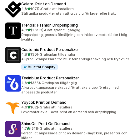
Gelato: Print on Demand
av 5 stjärnor
4,8
(971)
•
Gratis att installera
971 recensioner totalt
Sälj unika produkter utan att oroa dig för lager eller frakt
Trendsi: Fashion Dropshipping
av 5 stjärnor
4,8
(1 698)
•
Gratisplan tillgänglig
1698 recensioner totalt
Dropshipping, grossistförsäljning och inköp av modekläder i hög
kvalitet
Customix Product Personalizer
av 5 stjärnor
4,8
(30)
•
Gratisplan tillgänglig
30 recensioner totalt
AI-produktanpassare för POD: förhandsgranskning och tryckfiler
Built for Shopify
Teeinblue Product Personalizer
av 5 stjärnor
4,8
(335)
•
Gratisplan tillgänglig
335 recensioner totalt
AI-produktanpassare skapad för att skala upp företag med
anpassade produkter
Yoycol: Print on Demand
av 5 stjärnor
4,6
(62)
•
Gratis att installera
62 recensioner totalt
Leverantör av all-over-print on demand och dropshipping.
ShineOn: Print On Demand
av 5 stjärnor
4,7
(511)
•
Gratis att installera
511 recensioner totalt
Personligt anpassade print on demand-smycken, presenter och
kläder