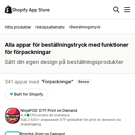
Shopify App Store
Hitta produkter
Inköpsalternativ
Beställningstryck
Alla appar för beställningstryck med funktioner
för förpackningar
Sätt din egen design på beställningsprodukter
341 appar med
Förpackningar
Rensa
Built for Shopify
NinjaPOD: DTF Print on Demand
av 5 stjärnor
4,4
(70)
•
Gratis att installera
70 recensioner totalt
Sälj 2 500+ anpassade DTF-produkter för print on demand via
dropshipping
Printful: Print on Demand