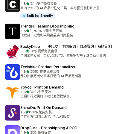
星（满分 5 星）
4.8
(31)
•
提供免费套餐
总共 31 条评论
面向 POD 的 AI 产品个性化工具：实时预览和打印文件
Built for Shopify
Trendsi: Fashion Dropshipping
星（满分 5 星）
4.8
(1,700)
•
提供免费套餐
总共 1700 条评论
代发货、批发和采购高品质时尚服装
BuckyDrop：一件代发｜中国货源｜自动履约｜品牌定制
星（满分 5 星）
5.0
(62)
•
提供免费套餐
总共 62 条评论
中国采购专家：自有品牌定制、质量把控与全球自动化履约。
Teeinblue Product Personalizer
星（满分 5 星）
4.8
(335)
•
提供免费套餐
总共 335 条评论
专为扩展定制化业务打造的 AI 产品定制器
Yoycol: Print on Demand
星（满分 5 星）
4.6
(62)
•
免费安装
总共 62 条评论
全幅印花按需打印及代发货提供商。
ShineOn: Print On Demand
星（满分 5 星）
4.7
(512)
•
免费安装
总共 512 条评论
个性化按需打印珠宝、礼品和服装
DropSure ‑ Dropshipping & POD
星（满分 5 星）
4.9
(53)
•
免费安装