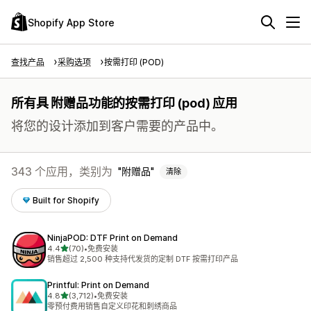
Shopify App Store
查找产品
采购选项
按需打印 (POD)
所有具 附赠品功能的按需打印 (pod) 应用
将您的设计添加到客户需要的产品中。
343 个应用，类别为
附赠品
清除
Built for Shopify
NinjaPOD: DTF Print on Demand
星（满分 5 星）
4.4
(70)
•
免费安装
总共 70 条评论
销售超过 2,500 种支持代发货的定制 DTF 按需打印产品
Printful: Print on Demand
星（满分 5 星）
4.8
(3,712)
•
免费安装
总共 3712 条评论
零预付费用销售自定义印花和刺绣商品