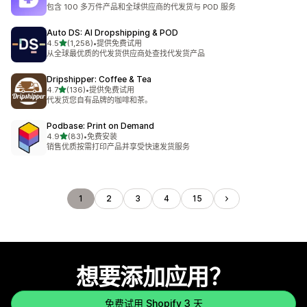
总共 53 条评论
包含 100 多万件产品和全球供应商的代发货与 POD 服务
Auto DS: AI Dropshipping & POD
星（满分 5 星）
4.5
(1,258)
•
提供免费试用
总共 1258 条评论
从全球最优质的代发货供应商处查找代发货产品
Dripshipper: Coffee & Tea
星（满分 5 星）
4.7
(136)
•
提供免费试用
总共 136 条评论
代发货您自有品牌的咖啡和茶。
Podbase: Print on Demand
星（满分 5 星）
4.9
(83)
•
免费安装
总共 83 条评论
销售优质按需打印产品并享受快速发货服务
1
2
3
4
15
想要添加应用？
免费试用 Shopify 3 天