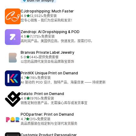
Built for Shopify
CJdropshipping: Much Faster
星（满分 5 星）
4.9
(2,552)
•
免费安装
总共 2552 条评论
您专心销售 - 我们为您采购和发货！
Zendrop: AI Dropshipping & POD
星（满分 5 星）
4.5
(1,173)
•
免费安装
总共 1173 条评论
高利润产品。美国供应商。快速发货。按需打印。
Branvas Private Label Jewelry
星（满分 5 星）
5.0
(44)
•
提供免费套餐
总共 44 条评论
以您的品牌代发货自有品牌珠宝首饰
PrintKK Unique Print on Demand
星（满分 5 星）
4.7
(19)
•
免费安装
总共 19 条评论
AI 驱动的 POD 设计、独特产品、海量目录 —— 持续更新
Gelato: Print on Demand
星（满分 5 星）
4.8
(976)
•
免费安装
总共 976 条评论
销售定制创意产品，无需操心库存或发货事宜
PODpartner: Print on Demand
星（满分 5 星）
4.7
(31)
•
免费安装
总共 31 条评论
高品质服装在线定制与全球代发货服务
Customix Product Personalizer