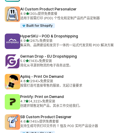
AI Custom Product Personalizer
星（满分 5 星）
4.9
(30)
•
提供免费套餐
总共 30 条评论
适用于按需打印 (POD) 个性化和定制产品的产品定制器
Built for Shopify
HyperSKU – POD & Dropshipping
星（满分 5 星）
4.9
(267)
•
免费安装
总共 267 条评论
集采购、品牌建设和发货于一体的一站式代发货和 POD 解决方案
German Drop ‑ EU Dropshipping
星（满分 5 星）
5.0
(143)
•
免费安装
总共 143 条评论
简化从寻源到物流的电子商务运营。
Apliiq ‑ Print On Demand
星（满分 5 星）
4.8
(294)
•
免费安装
总共 294 条评论
按需打造可直接零售的服装，无起订量要求
Printify: Print on Demand
星（满分 5 星）
4.7
(4,322)
•
免费安装
总共 4322 条评论
创建并销售定制产品，其余工作交给我们。
SB Custom Product Designer
星（满分 5 星）
4.6
(145)
•
提供免费套餐
总共 145 条评论
支持生成可供打印文件的 T 恤及 POD 实时产品设计器