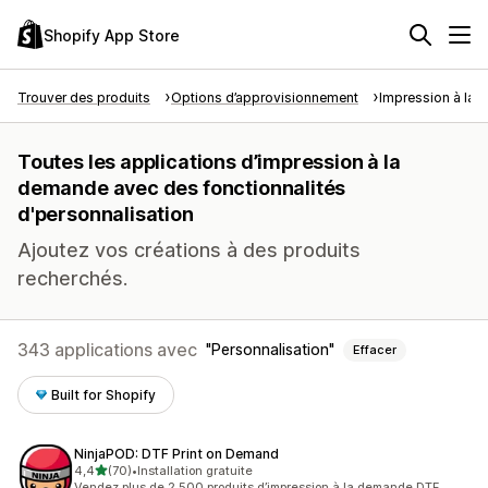
Shopify App Store
Trouver des produits
Options d’approvisionnement
Impression à la
Toutes les applications d’impression à la
demande avec des fonctionnalités
d'personnalisation
Ajoutez vos créations à des produits
recherchés.
343 applications avec
Personnalisation
Effacer
Built for Shopify
NinjaPOD: DTF Print on Demand
étoile(s) sur 5
4,4
(70)
•
Installation gratuite
70 avis au total
Vendez plus de 2 500 produits d’impression à la demande DTF