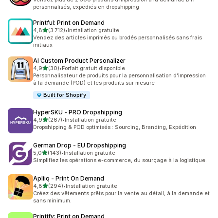
personnalisés, expédiés en dropshipping
Printful: Print on Demand
étoile(s) sur 5
4,8
(3 712)
•
Installation gratuite
3712 avis au total
Vendez des articles imprimés ou brodés personnalisés sans frais
initiaux
AI Custom Product Personalizer
étoile(s) sur 5
4,9
(30)
•
Forfait gratuit disponible
30 avis au total
Personnalisateur de produits pour la personnalisation d'impression
à la demande (POD) et les produits sur mesure
Built for Shopify
HyperSKU ‑ PRO Dropshipping
étoile(s) sur 5
4,9
(267)
•
Installation gratuite
267 avis au total
Dropshipping & POD optimisés : Sourcing, Branding, Expédition
German Drop ‑ EU Dropshipping
étoile(s) sur 5
5,0
(143)
•
Installation gratuite
143 avis au total
Simplifiez les opérations e-commerce, du sourçage à la logistique.
Apliiq ‑ Print On Demand
étoile(s) sur 5
4,8
(294)
•
Installation gratuite
294 avis au total
Créez des vêtements prêts pour la vente au détail, à la demande et
sans minimum.
Printify: Print on Demand