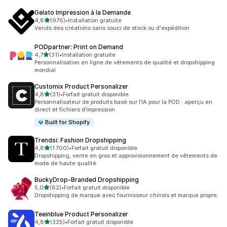
Gelato Impression à la Demande
étoile(s) sur 5
4,8
(976)
•
Installation gratuite
976 avis au total
Vends des créations sans souci de stock ou d'expédition
PODpartner: Print on Demand
étoile(s) sur 5
4,7
(31)
•
Installation gratuite
31 avis au total
Personnalisation en ligne de vêtements de qualité et dropshipping
mondial
Customix Product Personalizer
étoile(s) sur 5
4,8
(31)
•
Forfait gratuit disponible
31 avis au total
Personnalisateur de produits basé sur l’IA pour la POD : aperçu en
direct et fichiers d’impression
Built for Shopify
Trendsi: Fashion Dropshipping
étoile(s) sur 5
4,8
(1 700)
•
Forfait gratuit disponible
1700 avis au total
Dropshipping, vente en gros et approvisionnement de vêtements de
mode de haute qualité
BuckyDrop‑Branded Dropshipping
étoile(s) sur 5
5,0
(62)
•
Forfait gratuit disponible
62 avis au total
Dropshipping de marque avec fournisseur chinois et marque propre.
Teeinblue Product Personalizer
étoile(s) sur 5
4,8
(335)
•
Forfait gratuit disponible
335 avis au total