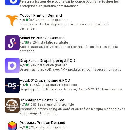
Personnalisateur de produits par IA conçu pour faire évoluer les
entreprises de produits personnalisés
Yoycol: Print on Demand
étoile(s) sur 5
4,6
(62)
•
Installation gratuite
62 avis au total
Fournisseur de dropshipping et d’impression intégrale à la
demande.
ShineOn: Print On Demand
étoile(s) sur 5
4,7
(512)
•
Installation gratuite
512 avis au total
Bijoux, cadeaux et vêtements personnalisés en impression à la
demande
DropSure ‑ Dropshipping & POD
étoile(s) sur 5
4,9
(53)
•
Installation gratuite
53 avis au total
Dropshipping et POD avec 1M+ produits et fournisseurs mondiaux
AutoDS: Dropshipping & POD
étoile(s) sur 5
4,5
(1 258)
•
Essai gratuit disponible
1258 avis au total
Dropshipping de AliExpress, Amazon, Dsers & 6918+ fournisseurs
Dripshipper: Coffee & Tea
étoile(s) sur 5
4,7
(136)
•
Essai gratuit disponible
136 avis au total
Vendez en dropshipping du café et du thé en marque blanche avec
votre image de marque.
Podbase: Print on Demand
étoile(s) sur 5
4,9
(83)
•
Installation gratuite
83 avis au total