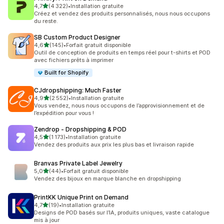
étoile(s) sur 5
4,7
(4 322)
•
Installation gratuite
4322 avis au total
Créez et vendez des produits personnalisés, nous nous occupons
du reste.
SB Custom Product Designer
étoile(s) sur 5
4,6
(145)
•
Forfait gratuit disponible
145 avis au total
Outil de conception de produits en temps réel pour t-shirts et POD
avec fichiers prêts à imprimer
Built for Shopify
CJdropshipping: Much Faster
étoile(s) sur 5
4,9
(2 552)
•
Installation gratuite
2552 avis au total
Vous vendez, nous nous occupons de l’approvisionnement et de
l’expédition pour vous !
Zendrop ‑ Dropshipping & POD
étoile(s) sur 5
4,5
(1 173)
•
Installation gratuite
1173 avis au total
Vendez des produits aux prix les plus bas et livraison rapide
Branvas Private Label Jewelry
étoile(s) sur 5
5,0
(44)
•
Forfait gratuit disponible
44 avis au total
Vendez des bijoux en marque blanche en dropshipping
PrintKK Unique Print on Demand
étoile(s) sur 5
4,7
(19)
•
Installation gratuite
19 avis au total
Designs de POD basés sur l’IA, produits uniques, vaste catalogue
mis à jour