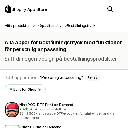
Shopify App Store
Hitta produkter
Inköpsalternativ
Beställningstryck
Alla appar för beställningstryck med funktioner
för personlig anpassning
Sätt din egen design på beställningsprodukter
343 appar med
Personlig anpassning
Rensa
Built for Shopify
NinjaPOD: DTF Print on Demand
av 5 stjärnor
4,4
(70)
•
Gratis att installera
70 recensioner totalt
Sälj 2 500+ anpassade DTF-produkter för print on demand via
dropshipping
Printful: Print on Demand