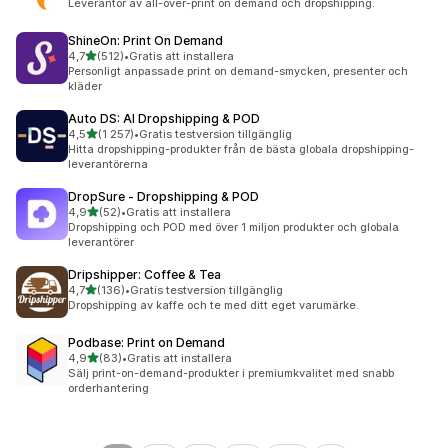
Leverantör av all-over-print on demand och dropshipping.
ShineOn: Print On Demand
av 5 stjärnor
4,7
(512)
•
Gratis att installera
512 recensioner totalt
Personligt anpassade print on demand-smycken, presenter och
kläder
Auto DS: AI Dropshipping & POD
av 5 stjärnor
4,5
(1 257)
•
Gratis testversion tillgänglig
1257 recensioner totalt
Hitta dropshipping-produkter från de bästa globala dropshipping-
leverantörerna
DropSure ‑ Dropshipping & POD
av 5 stjärnor
4,9
(52)
•
Gratis att installera
52 recensioner totalt
Dropshipping och POD med över 1 miljon produkter och globala
leverantörer
Dripshipper: Coffee & Tea
av 5 stjärnor
4,7
(136)
•
Gratis testversion tillgänglig
136 recensioner totalt
Dropshipping av kaffe och te med ditt eget varumärke.
Podbase: Print on Demand
av 5 stjärnor
4,9
(83)
•
Gratis att installera
83 recensioner totalt
Sälj print-on-demand-produkter i premiumkvalitet med snabb
orderhantering