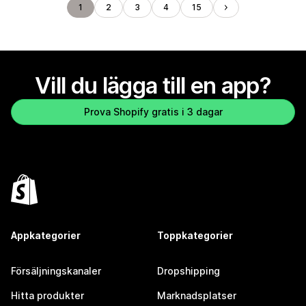
1
2
3
4
15
Vill du lägga till en app?
Prova Shopify gratis i 3 dagar
Appkategorier
Toppkategorier
Försäljningskanaler
Dropshipping
Hitta produkter
Marknadsplatser