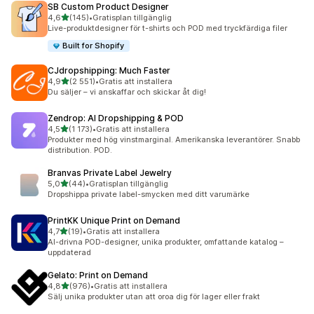
SB Custom Product Designer
av 5 stjärnor
4,6
(145)
•
Gratisplan tillgänglig
145 recensioner totalt
Live-produktdesigner för t-shirts och POD med tryckfärdiga filer
Built for Shopify
CJdropshipping: Much Faster
av 5 stjärnor
4,9
(2 551)
•
Gratis att installera
2551 recensioner totalt
Du säljer – vi anskaffar och skickar åt dig!
Zendrop: AI Dropshipping & POD
av 5 stjärnor
4,5
(1 173)
•
Gratis att installera
1173 recensioner totalt
Produkter med hög vinstmarginal. Amerikanska leverantörer. Snabb
distribution. POD.
Branvas Private Label Jewelry
av 5 stjärnor
5,0
(44)
•
Gratisplan tillgänglig
44 recensioner totalt
Dropshippa private label-smycken med ditt varumärke
PrintKK Unique Print on Demand
av 5 stjärnor
4,7
(19)
•
Gratis att installera
19 recensioner totalt
AI-drivna POD-designer, unika produkter, omfattande katalog –
uppdaterad
Gelato: Print on Demand
av 5 stjärnor
4,8
(976)
•
Gratis att installera
976 recensioner totalt
Sälj unika produkter utan att oroa dig för lager eller frakt