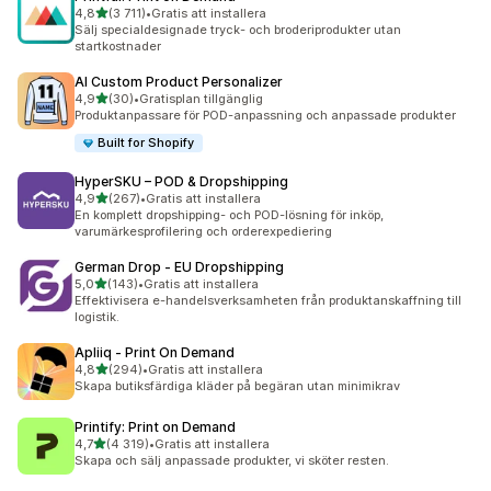
av 5 stjärnor
4,8
(3 711)
•
Gratis att installera
3711 recensioner totalt
Sälj specialdesignade tryck- och broderiprodukter utan
startkostnader
AI Custom Product Personalizer
av 5 stjärnor
4,9
(30)
•
Gratisplan tillgänglig
30 recensioner totalt
Produktanpassare för POD-anpassning och anpassade produkter
Built for Shopify
HyperSKU – POD & Dropshipping
av 5 stjärnor
4,9
(267)
•
Gratis att installera
267 recensioner totalt
En komplett dropshipping- och POD-lösning för inköp,
varumärkesprofilering och orderexpediering
German Drop ‑ EU Dropshipping
av 5 stjärnor
5,0
(143)
•
Gratis att installera
143 recensioner totalt
Effektivisera e-handelsverksamheten från produktanskaffning till
logistik.
Apliiq ‑ Print On Demand
av 5 stjärnor
4,8
(294)
•
Gratis att installera
294 recensioner totalt
Skapa butiksfärdiga kläder på begäran utan minimikrav
Printify: Print on Demand
av 5 stjärnor
4,7
(4 319)
•
Gratis att installera
4319 recensioner totalt
Skapa och sälj anpassade produkter, vi sköter resten.