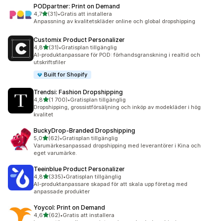
PODpartner: Print on Demand
av 5 stjärnor
4,7
(31)
•
Gratis att installera
31 recensioner totalt
Anpassning av kvalitetskläder online och global dropshipping
Customix Product Personalizer
av 5 stjärnor
4,8
(31)
•
Gratisplan tillgänglig
31 recensioner totalt
AI-produktanpassare för POD: förhandsgranskning i realtid och
utskriftsfiler
Built for Shopify
Trendsi: Fashion Dropshipping
av 5 stjärnor
4,8
(1 700)
•
Gratisplan tillgänglig
1700 recensioner totalt
Dropshipping, grossistförsäljning och inköp av modekläder i hög
kvalitet
BuckyDrop‑Branded Dropshipping
av 5 stjärnor
5,0
(62)
•
Gratisplan tillgänglig
62 recensioner totalt
Varumärkesanpassad dropshipping med leverantörer i Kina och
eget varumärke.
Teeinblue Product Personalizer
av 5 stjärnor
4,8
(335)
•
Gratisplan tillgänglig
335 recensioner totalt
AI-produktanpassare skapad för att skala upp företag med
anpassade produkter
Yoycol: Print on Demand
av 5 stjärnor
4,6
(62)
•
Gratis att installera
62 recensioner totalt