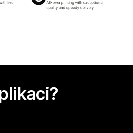
ith live
All-over printing with exceptional
quality and speedy delivery
plikaci?