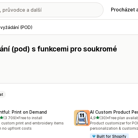
Procházet 
 vyžádání (POD)
dání (pod) s funkcemi pro soukromé
at
intful: Print on Demand
AI Custom Product Per
z 5 hvězd
z 5 hvězd
(3 709)
•
Free to install
4,9
(30)
•
Free plan availa
kový počet recenzí: 3709
Celkový počet recenzí: 30
l custom print and embroidery items
Product customizer for P
h no upfront costs
personalization & customi
Built for Shopify