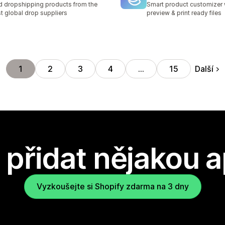
d dropshipping products from the
Smart product customizer w
t global drop suppliers
preview & print ready files
Další
1
2
3
4
…
15
přidat nějakou a
Vyzkoušejte si Shopify zdarma na 3 dny