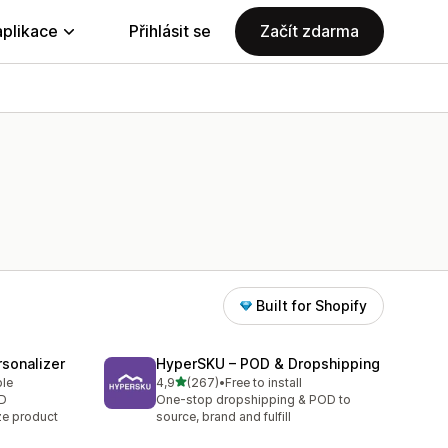
aplikace
Přihlásit se
Začít zdarma
Built for Shopify
sonalizer
HyperSKU – POD & Dropshipping
z 5 hvězd
ble
4,9
(267)
•
Free to install
Celkový počet recenzí: 267
OD
One-stop dropshipping & POD to
ze product
source, brand and fulfill