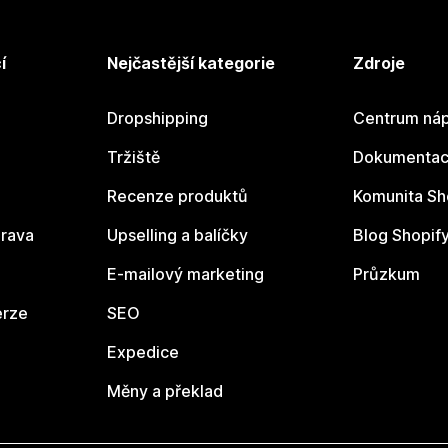
í
Nejčastější kategorie
Zdroje
Dropshipping
Centrum náp
Tržiště
Dokumentace
Recenze produktů
Komunita Sh
rava
Upselling a balíčky
Blog Shopif
E-mailový marketing
Průzkum
erze
SEO
Expedice
Měny a překlad