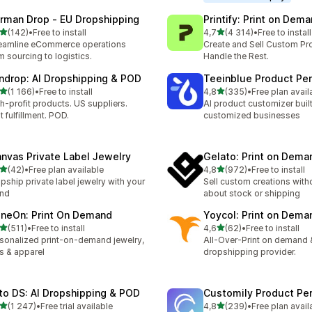
rman Drop ‑ EU Dropshipping
Printify: Print on Dem
z 5 hvězd
z 5 hvězd
(142)
•
Free to install
4,7
(4 314)
•
Free to install
kový počet recenzí: 142
Celkový počet recenzí: 43
eamline eCommerce operations
Create and Sell Custom Pr
m sourcing to logistics.
Handle the Rest.
ndrop: AI Dropshipping & POD
Teeinblue Product Per
z 5 hvězd
z 5 hvězd
(1 166)
•
Free to install
4,8
(335)
•
Free plan avail
kový počet recenzí: 1166
Celkový počet recenzí: 33
h-profit products. US suppliers.
AI product customizer built
t fulfillment. POD.
customized businesses
anvas Private Label Jewelry
Gelato: Print on Dema
z 5 hvězd
z 5 hvězd
(42)
•
Free plan available
4,8
(972)
•
Free to install
kový počet recenzí: 42
Celkový počet recenzí: 97
pship private label jewelry with your
Sell custom creations with
and
about stock or shipping
ineOn: Print On Demand
Yoycol: Print on Dema
z 5 hvězd
z 5 hvězd
(511)
•
Free to install
4,6
(62)
•
Free to install
kový počet recenzí: 511
Celkový počet recenzí: 62
sonalized print-on-demand jewelry,
All-Over-Print on demand 
ts & apparel
dropshipping provider.
to DS: AI Dropshipping & POD
Customily Product Per
z 5 hvězd
z 5 hvězd
(1 247)
•
Free trial available
4,8
(239)
•
Free plan avail
kový počet recenzí: 1247
Celkový počet recenzí: 23