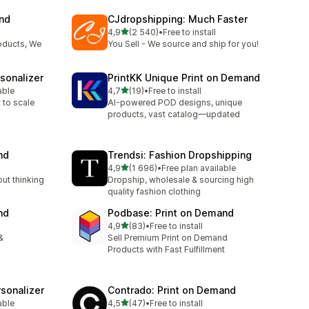
and
CJdropshipping: Much Faster
z 5 hvězd
4,9
(2 540)
•
Free to install
14
Celkový počet recenzí: 2540
oducts, We
You Sell - We source and ship for you!
sonalizer
PrintKK Unique Print on Demand
z 5 hvězd
able
4,7
(19)
•
Free to install
5
Celkový počet recenzí: 19
 to scale
AI-powered POD designs, unique
products, vast catalog—updated
nd
Trendsi: Fashion Dropshipping
z 5 hvězd
4,9
(1 696)
•
Free plan available
2
Celkový počet recenzí: 1696
out thinking
Dropship, wholesale & sourcing high
quality fashion clothing
nd
Podbase: Print on Demand
z 5 hvězd
4,9
(83)
•
Free to install
Celkový počet recenzí: 83
&
Sell Premium Print on Demand
Products with Fast Fulfillment
sonalizer
Contrado: Print on Demand
z 5 hvězd
able
4,5
(47)
•
Free to install
9
Celkový počet recenzí: 47