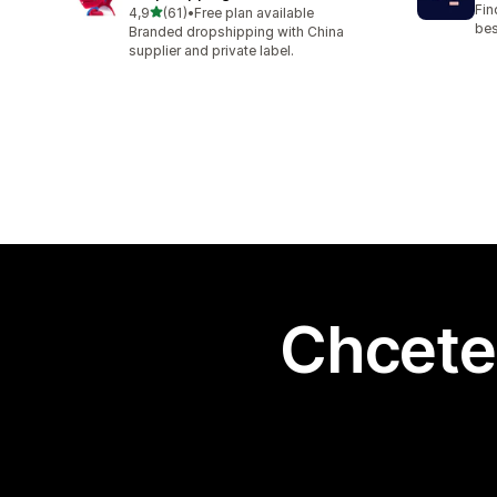
Fin
z 5 hvězd
4,9
(61)
•
Free plan available
Celkový počet recenzí: 61
bes
Branded dropshipping with China
supplier and private label.
Chcete 