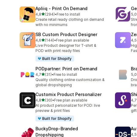
Apliiq ‑ Print On Demand
Ge
z 5 hvězd
4,8
(294)
•
Free to install
5,0
Celkový počet recenzí: 294
Cel
Create retail ready clothing on demand
Str
with no minimums
fro
SB Custom Product Designer
Ze
z 5 hvězd
4,6
(144)
•
Free plan available
4,5
Celkový počet recenzí: 144
Cel
Live Product designer for T-shirt &
Hig
POD with print ready files
Fas
Built for Shopify
PODpartner: Print on Demand
Br
z 5 hvězd
4,7
(31)
•
Free to install
5,0
Celkový počet recenzí: 31
Cel
Quality clothing online customization &
Dro
global dropshipping
br
Customix Product Personalizer
Sh
z 5 hvězd
4,8
(30)
•
Free plan available
4,7
Celkový počet recenzí: 30
Cel
AI product personalizer for POD: live
Per
preview & print files
gif
Built for Shopify
BuckyDrop‑Branded
Au
Dropshipping
4,5
Cel