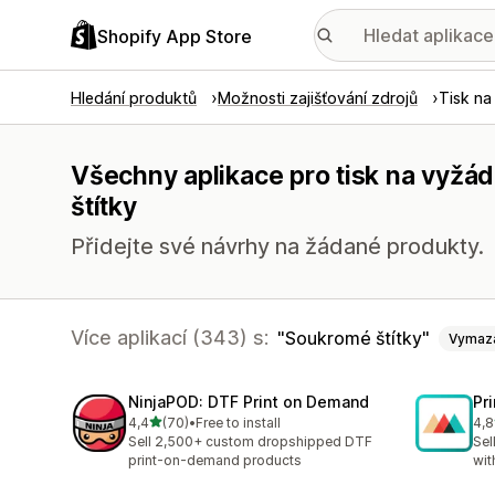
Shopify App Store
Hledání produktů
Možnosti zajišťování zdrojů
Tisk na
Všechny aplikace pro tisk na vyžá
štítky
Přidejte své návrhy na žádané produkty.
Více aplikací (343) s:
Soukromé štítky
Vymaz
NinjaPOD: DTF Print on Demand
Pr
z 5 hvězd
4,4
(70)
•
Free to install
4,8
Celkový počet recenzí: 70
Cel
Sell 2,500+ custom dropshipped DTF
Sel
print-on-demand products
wit