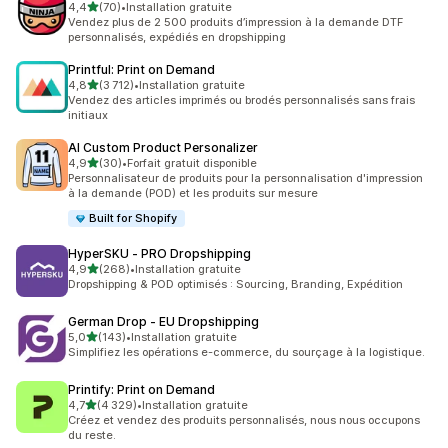
étoile(s) sur 5
4,4
(70)
•
Installation gratuite
70 avis au total
Vendez plus de 2 500 produits d’impression à la demande DTF
personnalisés, expédiés en dropshipping
Printful: Print on Demand
étoile(s) sur 5
4,8
(3 712)
•
Installation gratuite
3712 avis au total
Vendez des articles imprimés ou brodés personnalisés sans frais
initiaux
AI Custom Product Personalizer
étoile(s) sur 5
4,9
(30)
•
Forfait gratuit disponible
30 avis au total
Personnalisateur de produits pour la personnalisation d'impression
à la demande (POD) et les produits sur mesure
Built for Shopify
HyperSKU ‑ PRO Dropshipping
étoile(s) sur 5
4,9
(268)
•
Installation gratuite
268 avis au total
Dropshipping & POD optimisés : Sourcing, Branding, Expédition
German Drop ‑ EU Dropshipping
étoile(s) sur 5
5,0
(143)
•
Installation gratuite
143 avis au total
Simplifiez les opérations e-commerce, du sourçage à la logistique.
Printify: Print on Demand
étoile(s) sur 5
4,7
(4 329)
•
Installation gratuite
4329 avis au total
Créez et vendez des produits personnalisés, nous nous occupons
du reste.