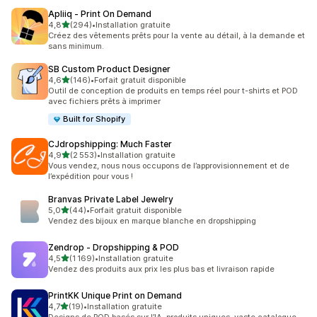
Apliiq ‑ Print On Demand
étoile(s) sur 5
4,8
(294)
•
Installation gratuite
294 avis au total
Créez des vêtements prêts pour la vente au détail, à la demande et
sans minimum.
SB Custom Product Designer
étoile(s) sur 5
4,6
(146)
•
Forfait gratuit disponible
146 avis au total
Outil de conception de produits en temps réel pour t-shirts et POD
avec fichiers prêts à imprimer
Built for Shopify
CJdropshipping: Much Faster
étoile(s) sur 5
4,9
(2 553)
•
Installation gratuite
2553 avis au total
Vous vendez, nous nous occupons de l’approvisionnement et de
l’expédition pour vous !
Branvas Private Label Jewelry
étoile(s) sur 5
5,0
(44)
•
Forfait gratuit disponible
44 avis au total
Vendez des bijoux en marque blanche en dropshipping
Zendrop ‑ Dropshipping & POD
étoile(s) sur 5
4,5
(1 169)
•
Installation gratuite
1169 avis au total
Vendez des produits aux prix les plus bas et livraison rapide
PrintKK Unique Print on Demand
étoile(s) sur 5
4,7
(19)
•
Installation gratuite
19 avis au total