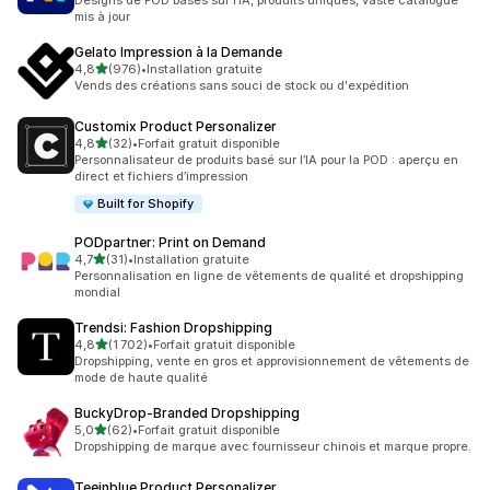
Designs de POD basés sur l’IA, produits uniques, vaste catalogue
mis à jour
Gelato Impression à la Demande
étoile(s) sur 5
4,8
(976)
•
Installation gratuite
976 avis au total
Vends des créations sans souci de stock ou d'expédition
Customix Product Personalizer
étoile(s) sur 5
4,8
(32)
•
Forfait gratuit disponible
32 avis au total
Personnalisateur de produits basé sur l’IA pour la POD : aperçu en
direct et fichiers d’impression
Built for Shopify
PODpartner: Print on Demand
étoile(s) sur 5
4,7
(31)
•
Installation gratuite
31 avis au total
Personnalisation en ligne de vêtements de qualité et dropshipping
mondial
Trendsi: Fashion Dropshipping
étoile(s) sur 5
4,8
(1 702)
•
Forfait gratuit disponible
1702 avis au total
Dropshipping, vente en gros et approvisionnement de vêtements de
mode de haute qualité
BuckyDrop‑Branded Dropshipping
étoile(s) sur 5
5,0
(62)
•
Forfait gratuit disponible
62 avis au total
Dropshipping de marque avec fournisseur chinois et marque propre.
Teeinblue Product Personalizer