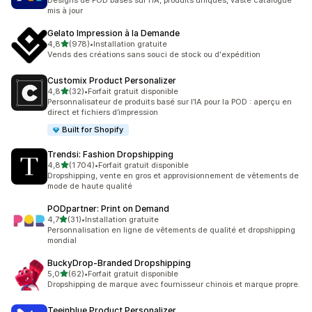
Designs de POD basés sur l’IA, produits uniques, vaste catalogue
mis à jour
Gelato Impression à la Demande
étoile(s) sur 5
4,8
(978)
•
Installation gratuite
978 avis au total
Vends des créations sans souci de stock ou d'expédition
Customix Product Personalizer
étoile(s) sur 5
4,8
(32)
•
Forfait gratuit disponible
32 avis au total
Personnalisateur de produits basé sur l’IA pour la POD : aperçu en
direct et fichiers d’impression
Built for Shopify
Trendsi: Fashion Dropshipping
étoile(s) sur 5
4,8
(1 704)
•
Forfait gratuit disponible
1704 avis au total
Dropshipping, vente en gros et approvisionnement de vêtements de
mode de haute qualité
PODpartner: Print on Demand
étoile(s) sur 5
4,7
(31)
•
Installation gratuite
31 avis au total
Personnalisation en ligne de vêtements de qualité et dropshipping
mondial
BuckyDrop‑Branded Dropshipping
étoile(s) sur 5
5,0
(62)
•
Forfait gratuit disponible
62 avis au total
Dropshipping de marque avec fournisseur chinois et marque propre.
Teeinblue Product Personalizer