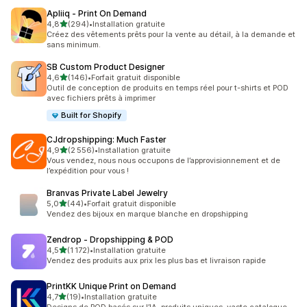
Apliiq ‑ Print On Demand
étoile(s) sur 5
4,8
(294)
•
Installation gratuite
294 avis au total
Créez des vêtements prêts pour la vente au détail, à la demande et
sans minimum.
SB Custom Product Designer
étoile(s) sur 5
4,6
(146)
•
Forfait gratuit disponible
146 avis au total
Outil de conception de produits en temps réel pour t-shirts et POD
avec fichiers prêts à imprimer
Built for Shopify
CJdropshipping: Much Faster
étoile(s) sur 5
4,9
(2 556)
•
Installation gratuite
2556 avis au total
Vous vendez, nous nous occupons de l’approvisionnement et de
l’expédition pour vous !
Branvas Private Label Jewelry
étoile(s) sur 5
5,0
(44)
•
Forfait gratuit disponible
44 avis au total
Vendez des bijoux en marque blanche en dropshipping
Zendrop ‑ Dropshipping & POD
étoile(s) sur 5
4,5
(1 172)
•
Installation gratuite
1172 avis au total
Vendez des produits aux prix les plus bas et livraison rapide
PrintKK Unique Print on Demand
étoile(s) sur 5
4,7
(19)
•
Installation gratuite
19 avis au total