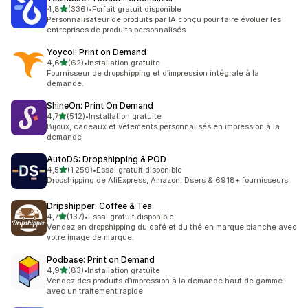
étoile(s) sur 5
4,8
(336)
•
Forfait gratuit disponible
336 avis au total
Personnalisateur de produits par IA conçu pour faire évoluer les
entreprises de produits personnalisés
Yoycol: Print on Demand
étoile(s) sur 5
4,6
(62)
•
Installation gratuite
62 avis au total
Fournisseur de dropshipping et d’impression intégrale à la
demande.
ShineOn: Print On Demand
étoile(s) sur 5
4,7
(512)
•
Installation gratuite
512 avis au total
Bijoux, cadeaux et vêtements personnalisés en impression à la
demande
AutoDS: Dropshipping & POD
étoile(s) sur 5
4,5
(1 259)
•
Essai gratuit disponible
1259 avis au total
Dropshipping de AliExpress, Amazon, Dsers & 6918+ fournisseurs
Dripshipper: Coffee & Tea
étoile(s) sur 5
4,7
(137)
•
Essai gratuit disponible
137 avis au total
Vendez en dropshipping du café et du thé en marque blanche avec
votre image de marque.
Podbase: Print on Demand
étoile(s) sur 5
4,9
(83)
•
Installation gratuite
83 avis au total
Vendez des produits d’impression à la demande haut de gamme
avec un traitement rapide