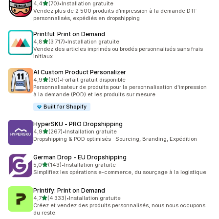
étoile(s) sur 5
4,4
(70)
•
Installation gratuite
70 avis au total
Vendez plus de 2 500 produits d’impression à la demande DTF
personnalisés, expédiés en dropshipping
Printful: Print on Demand
étoile(s) sur 5
4,8
(3 717)
•
Installation gratuite
3717 avis au total
Vendez des articles imprimés ou brodés personnalisés sans frais
initiaux
AI Custom Product Personalizer
étoile(s) sur 5
4,9
(30)
•
Forfait gratuit disponible
30 avis au total
Personnalisateur de produits pour la personnalisation d'impression
à la demande (POD) et les produits sur mesure
Built for Shopify
HyperSKU ‑ PRO Dropshipping
étoile(s) sur 5
4,9
(267)
•
Installation gratuite
267 avis au total
Dropshipping & POD optimisés : Sourcing, Branding, Expédition
German Drop ‑ EU Dropshipping
étoile(s) sur 5
5,0
(143)
•
Installation gratuite
143 avis au total
Simplifiez les opérations e-commerce, du sourçage à la logistique.
Printify: Print on Demand
étoile(s) sur 5
4,7
(4 333)
•
Installation gratuite
4333 avis au total
Créez et vendez des produits personnalisés, nous nous occupons
du reste.