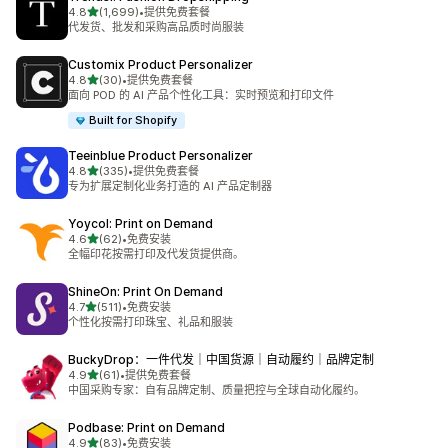
星（满分 5 星）
4.8
(1,699)
•
提供免费套餐
总共 1699 条评论
代发货、批发和采购高品质时尚服装
Customix Product Personalizer
星（满分 5 星）
4.8
(30)
•
提供免费套餐
总共 30 条评论
面向 POD 的 AI 产品个性化工具：实时预览和打印文件
Built for Shopify
Teeinblue Product Personalizer
星（满分 5 星）
4.8
(335)
•
提供免费套餐
总共 335 条评论
专为扩展定制化业务打造的 AI 产品定制器
Yoycol: Print on Demand
星（满分 5 星）
4.6
(62)
•
免费安装
总共 62 条评论
全幅印花按需打印及代发货提供商。
ShineOn: Print On Demand
星（满分 5 星）
4.7
(511)
•
免费安装
总共 511 条评论
个性化按需打印珠宝、礼品和服装
BuckyDrop：一件代发｜中国货源｜自动履约｜品牌定制
星（满分 5 星）
4.9
(61)
•
提供免费套餐
总共 61 条评论
中国采购专家：自有品牌定制、质量把控与全球自动化履约。
Podbase: Print on Demand
星（满分 5 星）
4.9
(83)
•
免费安装