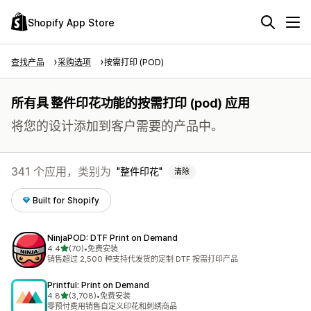
Shopify App Store
查找产品
采购选项
按需打印 (POD)
所有具 整件印花功能的按需打印 (pod) 应用
将您的设计添加到客户需要的产品中。
341 个应用，类别为
整件印花
清除
Built for Shopify
NinjaPOD: DTF Print on Demand
星（满分 5 星）
4.4
(70)
•
免费安装
总共 70 条评论
销售超过 2,500 种支持代发货的定制 DTF 按需打印产品
Printful: Print on Demand
星（满分 5 星）
4.8
(3,708)
•
免费安装
总共 3708 条评论
零预付费用销售自定义印花和刺绣商品