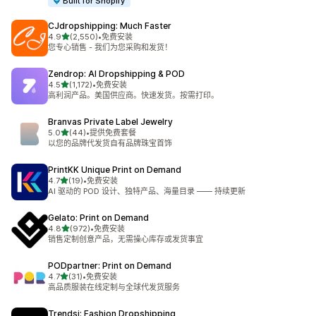
Built for Shopify
CJdropshipping: Much Faster
星（满分 5 星）
4.9
(2,550)
•
免费安装
总共 2550 条评论
您专心销售 - 我们为您采购和发货！
Zendrop: AI Dropshipping & POD
星（满分 5 星）
4.5
(1,172)
•
免费安装
总共 1172 条评论
高利润产品。美国供应商。快速发货。按需打印。
Branvas Private Label Jewelry
星（满分 5 星）
5.0
(44)
•
提供免费套餐
总共 44 条评论
以您的品牌代发货自有品牌珠宝首饰
PrintKK Unique Print on Demand
星（满分 5 星）
4.7
(19)
•
免费安装
总共 19 条评论
AI 驱动的 POD 设计、独特产品、海量目录 —— 持续更新
Gelato: Print on Demand
星（满分 5 星）
4.8
(972)
•
免费安装
总共 972 条评论
销售定制创意产品，无需操心库存或发货事宜
PODpartner: Print on Demand
星（满分 5 星）
4.7
(31)
•
免费安装
总共 31 条评论
高品质服装在线定制与全球代发货服务
Trendsi: Fashion Dropshipping