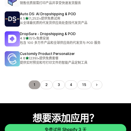
总共 83 条评论
销售优质按需打印产品并享受快速发货服务
Auto DS: AI Dropshipping & POD
星（满分 5 星）
4.5
(1,252)
•
提供免费试用
总共 1252 条评论
从全球最优质的代发货供应商处查找代发货产品
DropSure ‑ Dropshipping & POD
星（满分 5 星）
4.9
(51)
•
免费安装
总共 51 条评论
包含 100 多万件产品和全球供应商的代发货与 POD 服务
Customily Product Personalizer
星（满分 5 星）
4.8
(239)
•
提供免费套餐
总共 239 条评论
提供实时预览和可打印文件的智能产品定制工具
1
2
3
4
15
想要添加应用？
免费试用 Shopify 3 天