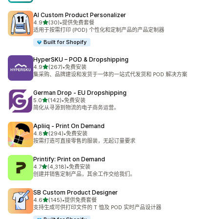
AI Custom Product Personalizer
星（满分 5 星）
4.9
(30)
•
提供免费套餐
总共 30 条评论
适用于按需打印 (POD) 个性化和定制产品的产品定制器
Built for Shopify
HyperSKU – POD & Dropshipping
星（满分 5 星）
4.9
(267)
•
免费安装
总共 267 条评论
集采购、品牌建设和发货于一体的一站式代发货和 POD 解决方案
German Drop ‑ EU Dropshipping
星（满分 5 星）
5.0
(142)
•
免费安装
总共 142 条评论
简化从寻源到物流的电子商务运营。
Apliiq ‑ Print On Demand
星（满分 5 星）
4.8
(294)
•
免费安装
总共 294 条评论
按需打造可直接零售的服装，无起订量要求
Printify: Print on Demand
星（满分 5 星）
4.7
(4,318)
•
免费安装
总共 4318 条评论
创建并销售定制产品，其余工作交给我们。
SB Custom Product Designer
星（满分 5 星）
4.6
(145)
•
提供免费套餐
总共 145 条评论
支持生成可供打印文件的 T 恤及 POD 实时产品设计器