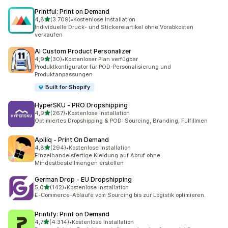
Printful: Print on Demand
von 5 Sternen
4,8
(3.709)
•
Kostenlose Installation
3709 Rezensionen insgesamt
Individuelle Druck- und Stickereiartikel ohne Vorabkosten
verkaufen
AI Custom Product Personalizer
von 5 Sternen
4,9
(30)
•
Kostenloser Plan verfügbar
30 Rezensionen insgesamt
Produktkonfigurator für POD-Personalisierung und
Produktanpassungen
Built for Shopify
HyperSKU ‑ PRO Dropshipping
von 5 Sternen
4,9
(267)
•
Kostenlose Installation
267 Rezensionen insgesamt
Optimiertes Dropshipping & POD: Sourcing, Branding, Fulfillmen
Apliiq ‑ Print On Demand
von 5 Sternen
4,8
(294)
•
Kostenlose Installation
294 Rezensionen insgesamt
Einzelhandelsfertige Kleidung auf Abruf ohne
Mindestbestellmengen erstellen
German Drop ‑ EU Dropshipping
von 5 Sternen
5,0
(142)
•
Kostenlose Installation
142 Rezensionen insgesamt
E-Commerce-Abläufe vom Sourcing bis zur Logistik optimieren.
Printify: Print on Demand
von 5 Sternen
4,7
(4.314)
•
Kostenlose Installation
4314 Rezensionen insgesamt