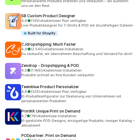
Personalisierte Produkte erstellen und verkaufen – wir kümmern
uns um den Rest.
SB Custom Product Designer
von 5 Sternen
4,6
(145)
•
Kostenloser Plan verfügbar
145 Rezensionen insgesamt
Live-Produktdesigner für T-Shirts & POD mit druckfertigen Dateien
Built for Shopify
CJdropshipping: Much Faster
von 5 Sternen
4,9
(2.540)
•
Kostenlose Installation
2540 Rezensionen insgesamt
Du verkaufst, wir übernehmen Beschaffung und Versand für dich!
Zendrop ‑ Dropshipping & POD
von 5 Sternen
4,5
(1.166)
•
Kostenlose Installation
1166 Rezensionen insgesamt
Produkte schnell an Ihre Kunden verkaufen
Teeinblue Product Personalizer
von 5 Sternen
4,8
(335)
•
Kostenloser Plan verfügbar
335 Rezensionen insgesamt
KI-Produktkonfigurator zur Skalierung von Unternehmen mit
personalisierten Produkten
PrintKK Unique Print on Demand
von 5 Sternen
4,7
(19)
•
Kostenlose Installation
19 Rezensionen insgesamt
KI-gestützte POD-Designs, einzigartige Produkte, riesiger Katalog –
aktualisiert
PODpartner: Print on Demand