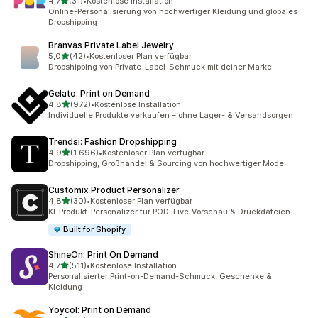
von 5 Sternen
4,7
(31)
•
Kostenlose Installation
31 Rezensionen insgesamt
Online-Personalisierung von hochwertiger Kleidung und globales
Dropshipping
Branvas Private Label Jewelry
von 5 Sternen
5,0
(42)
•
Kostenloser Plan verfügbar
42 Rezensionen insgesamt
Dropshipping von Private-Label-Schmuck mit deiner Marke
Gelato: Print on Demand
von 5 Sternen
4,8
(972)
•
Kostenlose Installation
972 Rezensionen insgesamt
Individuelle Produkte verkaufen – ohne Lager- & Versandsorgen
Trendsi: Fashion Dropshipping
von 5 Sternen
4,9
(1.696)
•
Kostenloser Plan verfügbar
1696 Rezensionen insgesamt
Dropshipping, Großhandel & Sourcing von hochwertiger Mode
Customix Product Personalizer
von 5 Sternen
4,8
(30)
•
Kostenloser Plan verfügbar
30 Rezensionen insgesamt
KI-Produkt-Personalizer für POD: Live-Vorschau & Druckdateien
Built for Shopify
ShineOn: Print On Demand
von 5 Sternen
4,7
(511)
•
Kostenlose Installation
511 Rezensionen insgesamt
Personalisierter Print-on-Demand-Schmuck, Geschenke &
Kleidung
Yoycol: Print on Demand