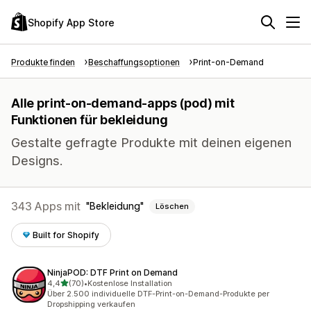
Shopify App Store
Produkte finden
Beschaffungsoptionen
Print-on-Demand
Alle print-on-demand-apps (pod) mit
Funktionen für bekleidung
Gestalte gefragte Produkte mit deinen eigenen
Designs.
343 Apps mit
Bekleidung
Löschen
Built for Shopify
NinjaPOD: DTF Print on Demand
von 5 Sternen
4,4
(70)
•
Kostenlose Installation
70 Rezensionen insgesamt
Über 2.500 individuelle DTF-Print-on-Demand-Produkte per
Dropshipping verkaufen