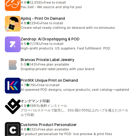
5つ星中
4.9
(2,556)
•
Free to install
合計レビュー数：2556件
You Sell - We source and ship for you!
Apliiq ‑ Print On Demand
5つ星中
4.8
(294)
•
Free to install
合計レビュー数：294件
Create retail ready clothing on demand with no minimums
Zendrop: AI Dropshipping & POD
5つ星中
4.5
(1,174)
•
Free to install
合計レビュー数：1174件
High-profit products. US suppliers. Fast fulfillment. POD.
Branvas Private Label Jewelry
5つ星中
5.0
(43)
•
Free plan available
合計レビュー数：43件
Dropship private label jewelry with your brand
PrintKK Unique Print on Demand
5つ星中
4.7
(19)
•
Free to install
合計レビュー数：19件
AI-powered POD designs, unique products, vast catalog—updated
オンデマンド印刷
5つ星中
4.8
(981)
•
無料インストール
合計レビュー数：981件
グローバルスケールで販売し、33か国の100以上のハブを備えたローカ
ルで印刷
Customix Product Personalizer
5つ星中
4.8
(32)
•
Free plan available
合計レビュー数：32件
AI product personalizer for POD: live preview & print files