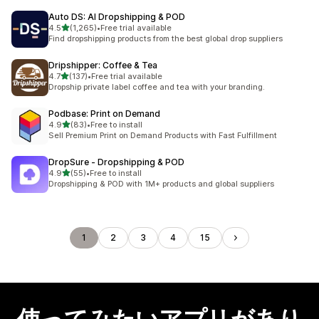
Auto DS: AI Dropshipping & POD
5つ星中
4.5
(1,265)
•
Free trial available
合計レビュー数：1265件
Find dropshipping products from the best global drop suppliers
Dripshipper: Coffee & Tea
5つ星中
4.7
(137)
•
Free trial available
合計レビュー数：137件
Dropship private label coffee and tea with your branding.
Podbase: Print on Demand
5つ星中
4.9
(83)
•
Free to install
合計レビュー数：83件
Sell Premium Print on Demand Products with Fast Fulfillment
DropSure ‑ Dropshipping & POD
5つ星中
4.9
(55)
•
Free to install
合計レビュー数：55件
Dropshipping & POD with 1M+ products and global suppliers
1
2
3
4
15