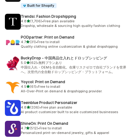
Built for Shopify
Trendsi: Fashion Dropshipping
5つ星中
4.8
(1,706)
•
Free plan available
合計レビュー数：1706件
Dropship, wholesale & sourcing high quality fashion clothing
PODpartner: Print on Demand
5つ星中
4.7
(31)
•
Free to install
合計レビュー数：31件
Quality clothing online customization & global dropshipping
BuckyDrop ‑ 中国商品仕入れとドロップシッピング
5つ星中
5.0
(62)
•
無料プランあり
合計レビュー数：62件
中国仕入れ・OEMを全自動化。在庫リスクゼロで自社ブランドを世界
へ。次世代の全自動ドロップシッピング・プラットフォーム。
Yoycol: Print on Demand
5つ星中
4.5
(61)
•
Free to install
合計レビュー数：61件
All-Over-Print on demand & dropshipping provider.
Teeinblue Product Personalizer
5つ星中
4.8
(336)
•
Free plan available
合計レビュー数：336件
AI product customizer built to scale customized businesses
ShineOn: Print On Demand
5つ星中
4.7
(512)
•
Free to install
合計レビュー数：512件
Personalized print-on-demand jewelry, gifts & apparel